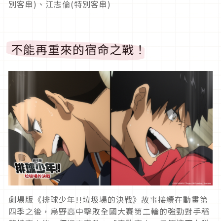
別客串
)、
江志倫
(
特別客串
)
不能再重來的宿命之戰！
劇場版《排球少年
!!
垃圾場的決戰》故事接續在動畫第
四季之後，
烏野高中擊敗全國大賽第二輪的強勁對手稻