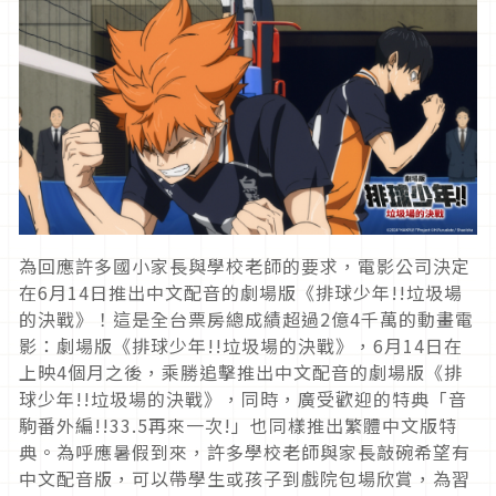
為回應許多國小家長與學校老師的要求，電影公司決定
在
6月14日
推出中文配音的劇場版《排球少年
!!
垃圾場
的決戰》！
這是全台票房總成績超過
2
億
4
千萬的動畫電
影：劇場版《排球少年
!!
垃圾場的決戰》，
6月14日
在
上映
4
個月之後，
乘勝追擊推出中文配音的劇場版《排
球少年
!!
垃圾場的決戰》，
同時，廣受歡迎的特典「音
駒番外編
!!33.5
再來一次
!
」
也同樣推出繁體中文版特
典。為呼應暑假到來，
許多學校老師與家長敲碗希望有
中文配音版，
可以帶學生或孩子到戲院包場欣賞，為習