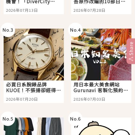
機會！「DiverCity
吾原作改編的10部日本
Tokyo Plaza」搭船、
影視作品推薦
2026年07月13日
2026年07月28日
購物、美食及夜景，一
次全體驗
No.
3
No.
4
Share
必買日系腕錶品牌
用日本最大美食網站
KUOE！不張揚卻經得起
Gurunavi 客製化預約九
時間洗鍊的經典之作五
大都市餐廳，打造專屬
2026年07月20日
2026年07月03日
選
美食體驗！
No.
5
No.
6