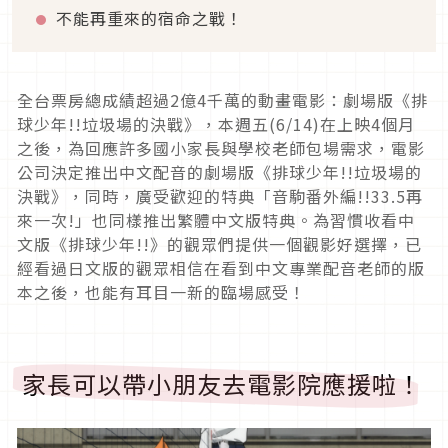
不能再重來的宿命之戰！
全台票房總成績超過
2
億
4
千萬的動畫電影：劇場版《排
球少年
!!
垃圾場的決戰》，本週五
(6/14)
在上映
4
個月
之後，
為回應許多國小家長與學校老師包場需求，
電影
公司決定推出中文配音的劇場版《排球少年
!!
垃圾場的
決戰》
，同時，廣受歡迎的特典「音駒番外編
!!33.5
再
來一次
!
」
也同樣推出繁體中文版特典。為習慣收看中
文版《排球少年
!!
》
的觀眾們提供一個觀影好選擇，
已
經看過日文版的觀眾相信在看到中文專業配音老師的版
本之後，
也能有耳目一新的臨場感受！
家長可以帶小朋友去電影院應援啦！