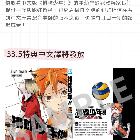
慣收看中文版《排球少年
!!
》
的年幼學齡觀眾與家長們
提供一個觀影好選擇，
已經看過日文版的觀眾相信在看
到中文專業配音老師的版本之後，
也能有耳目一新的臨
場感受！
33.5特典中文譯將發放