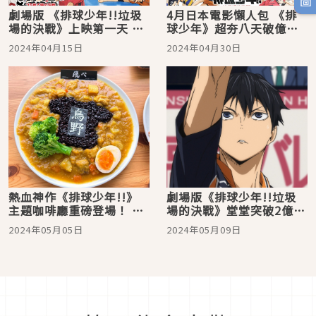
劇場版 《排球少年!!垃圾
4月日本電影懶人包 《排
場的決戰》上映第一天 全
球少年》超夯八天破億、
台各大戲院影城排隊人潮
龜梨和也來台宣傳《怪物
2024年04月15日
2024年04月30日
回歸疫情前榮景
樵夫》
熱血神作《排球少年!!》
劇場版《排球少年!!垃圾
主題咖啡廳重磅登場！ 最
場的決戰》堂堂突破2億大
新限定餐點和周邊搶先
關! 穩作影史日本電影第6
2024年05月05日
2024年05月09日
看，快來FANFANS CAFÉ
名
集合吧