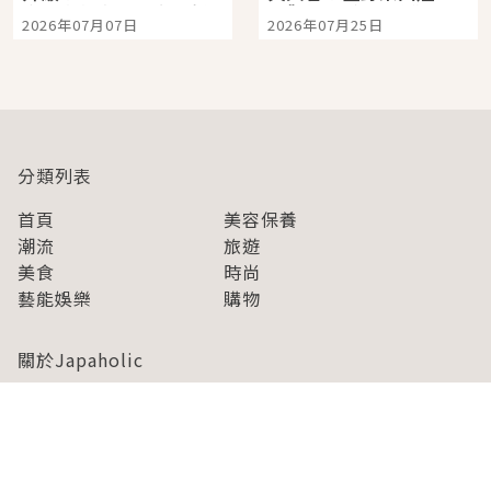
宿店吉伊卡哇迎客，新
景觀飯店6選，讓你不用
2026年07月07日
2026年07月25日
開幕 OMOKADO 店3分
人擠人悠閒欣賞
即達
分類列表
首頁
美容保養
潮流
旅遊
美食
時尚
藝能娛樂
購物
關於Japaholic
關於我們
免責事項
寫手招募
Japaholic Girls招募
廣告、合作洽談
關鍵字列表
お問い合わせ