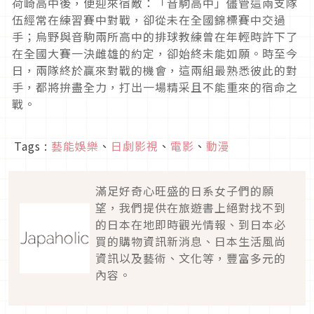
荷崎高中後，
便迎來宿敵：「音駒高中」儘管這兩支隊
伍經常在練習賽中對戰，
卻從未在全國錦標賽中交過
手；
烏野與音駒兩所高中的排球教練曾在年輕時許下了
在全國大賽一決雌
雄的約定，卻始終未能如願。時至今
日，兩隊終於贏來對戰的機會，
這兩組最熟悉彼此的對
手，都將拚盡全力，
打出一場精采且不能重來的宿命之
戰。
Tags :
藝能娛樂
、
日劇影視
、
電影
、
動漫
滿足好奇心旺盛的日系女子們的願
望，我們提供在旅遊書上絕對找不到
的日本在地即時觀光情報、到日本必
買的購物資訊新消息、日本生活風尚
資訊以及藝術、文化等，豐富多元的
內容。