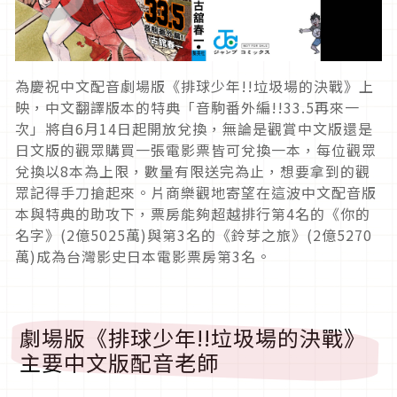
為慶祝中文配音劇場版《排球少年
!!
垃圾場的決戰》上
映，
中文翻譯版本的特典「音駒番外編
!!33.5
再來一
次」將自
6
月
14
日起開放兌換，
無論是觀賞中文版還是
日文版的觀眾購買一張電影票皆可兌換一本，
每位觀眾
兌換以
8
本為上限，數量有限送完為止，
想要拿到的觀
眾記得手刀搶起來。
片商樂觀地寄望在這波中文配音版
本與特典的助攻下，
票房能夠超越排行第
4
名的《你的
名字》
(2
億
5025
萬
)
與第
3
名的《鈴芽之旅》
(2
億
5270
萬
)
成為台灣影史日本電影票房第
3
名。
劇場版《排球少年
!!
垃圾場的決戰》
主要中文版配音老師