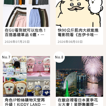
在GU看到就可以包色！
快90公斤肌肉大叔能進
百搭基礎單品 6選，閉
電影院看《吉伊卡哇》
眼全收也不心疼
嗎？日本重金屬樂團
2026年07月25日
2026年08月03日
「打首」會長與nagano
老師一同給出了答案
No.
7
No.
8
角色IP粉絲購物天堂再
在飯店裡看日本夏季花
升級！KIDDY LAND 原
火大會！星野集團煙火