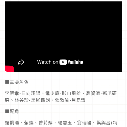
■主要角色
李明幸
-
日向翔陽、鍾少庭
-
影山飛雄、喬資淯
-
孤爪研
磨、林谷珍
-
黑尾鐵朗、張敦喻
-
月島螢
■配角
鈕凱暘、賴緯、曾莉婷、楊慧玉、翁瑞陽、梁興昌
(
特