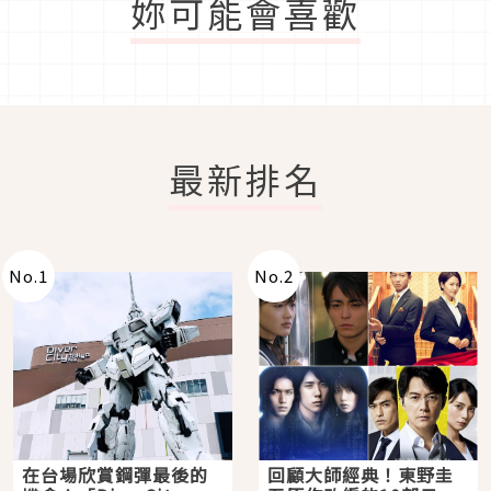
妳可能會喜歡
最新排名
No.
1
No.
2
在台場欣賞鋼彈最後的
回顧大師經典！東野圭