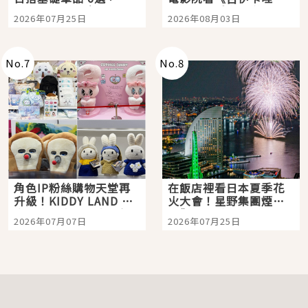
眼全收也不心疼
嗎？日本重金屬樂團
2026年07月25日
2026年08月03日
「打首」會長與nagano
老師一同給出了答案
No.
7
No.
8
角色IP粉絲購物天堂再
在飯店裡看日本夏季花
升級！KIDDY LAND 原
火大會！星野集團煙火
宿店吉伊卡哇迎客，新
景觀飯店6選，讓你不用
2026年07月07日
2026年07月25日
開幕 OMOKADO 店3分
人擠人悠閒欣賞
即達