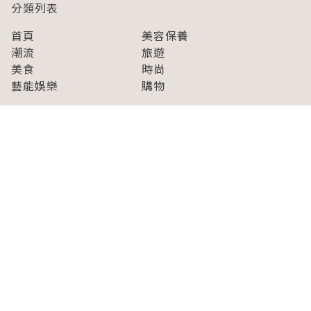
分類列表
首頁
美容保養
潮流
旅遊
美食
時尚
藝能娛樂
購物
關於Japaholic
關於我們
免責事項
寫手招募
Japaholic Girls招募
廣告、合作洽談
關鍵字列表
お問い合わせ