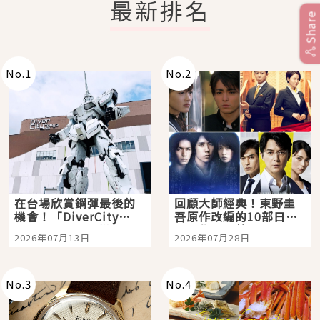
最新排名
Share
No.
1
No.
2
在台場欣賞鋼彈最後的
回顧大師經典！東野圭
機會！「DiverCity
吾原作改編的10部日本
Tokyo Plaza」搭船、
影視作品推薦
2026年07月13日
2026年07月28日
購物、美食及夜景，一
次全體驗
No.
3
No.
4