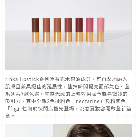
rihka lipstick系列添有乳木果油成分，可自然地融入
肌膚且兼具絕佳的延展性，塗抹瞬間提亮面部氣色。全
系列共7款色選，絲霧光感的上唇效果賦予雙唇微妙的
吸引力，其中全新2色桃粉色「nectarine」及粉紫色
「fig」也將於快閃店搶先登場，為春夏妝容開啟全新篇
章。