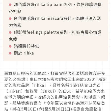
潤色護唇膏rihka lip balm系列，為唇部護理精
心打點
彩色睫毛膏rihka mascara系列，為睫毛注入活
力色彩
眼影盤feelings palette系列，打造專屬心情調
色盤
滿額贈托特包
關於 rihka
面對夏日迎來的悶熱感，打造會呼吸的清透感妝容是今
夏的必修課！由日本知名彩妝師松田未来於2020年所創
立的彩妝品牌「rihka」，品牌名稱rihka結合自光芒
（Hikari）和救贖（Sukui）的日文，希望能給予大家
充滿光明的幸福，從經典的指甲油到唇彩、睫毛膏、眼
影、服裝等應有盡有。今年更以台灣作為海外快閃店首
站，將在5月18日(六)至5月26日(日)插旗台北選物店