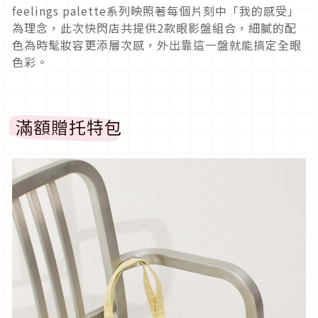
feelings palette系列映照著每個片刻中「我的感受」
為理念，此次快閃店共提供2款眼影盤組合，細膩的配
色為時髦妝容更添層次感，外出靠這一盤就能搞定全眼
色彩。
滿額贈托特包