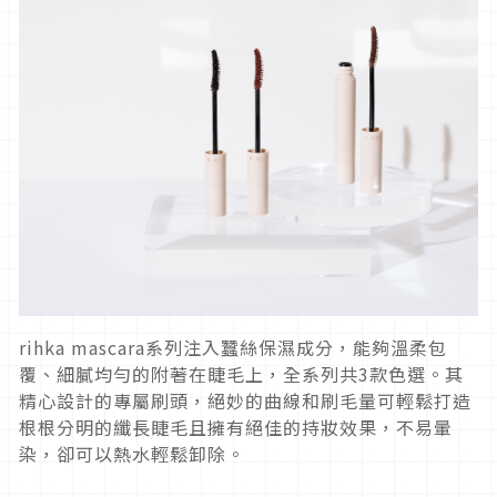
rihka mascara系列注入蠶絲保濕成分，能夠溫柔包
覆、細膩均勻的附著在睫毛上，全系列共3款色選。其
精心設計的專屬刷頭，絕妙的曲線和刷毛量可輕鬆打造
根根分明的纖長睫毛且擁有絕佳的持妝效果，不易暈
染，卻可以熱水輕鬆卸除。