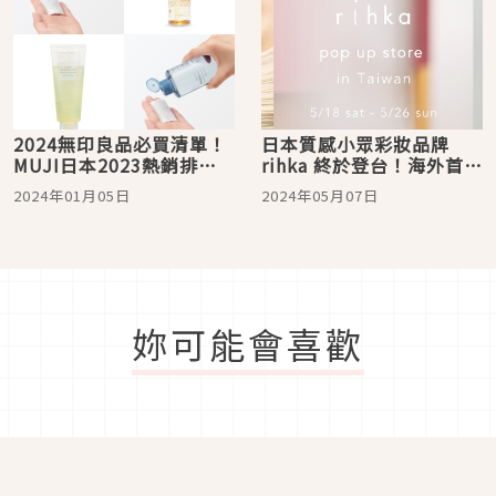
2024無印良品必買清單！
日本質感小眾彩妝品牌
MUJI日本2023熱銷排行
rihka 終於登台！海外首間
榜 保養＆彩妝篇
快閃店將於5月18日起限時
2024年01月05日
2024年05月07日
展開
妳可能會喜歡