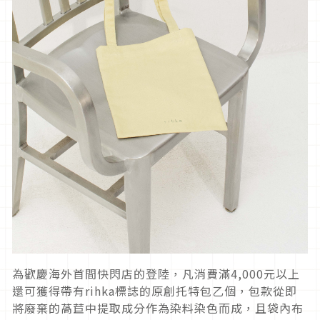
為歡慶海外首間快閃店的登陸，凡消費滿4,000元以上
還可獲得帶有rihka標誌的原創托特包乙個，包款從即
將廢棄的萵苣中提取成分作為染料染色而成，且袋內布