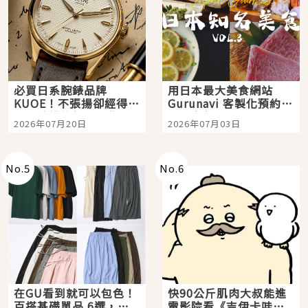
必買日系腕錶品牌
用日本最大美食網站
KUOE！不張揚卻經得起
Gurunavi 客製化預約九
時間洗鍊的經典之作五
大都市餐廳，打造專屬
2026年07月20日
2026年07月03日
選
美食體驗！
No.
5
No.
6
在GU看到就可以包色！
快90公斤肌肉大叔能進
百搭基礎單品 6選，閉
電影院看《吉伊卡哇》