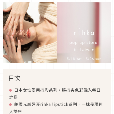
目次
日本女性愛用指彩系列，將指尖色彩融入每日
穿搭
絲霧光感唇膏rihka lipstick系列，一抹盡現迷
人雙唇