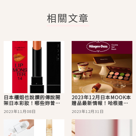
相關文章
日本櫃姐也說讚的傳說開
2023年12月日本MOOK本
架日本彩妝！哪些妳曾經
贈品最新情報！哈根達斯
用過？哪些還沒入手呢？
豪華彩妝組可愛到捨不得
2023年11月08日
2023年12月31日
用