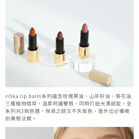
rihka lip balm系列蘊含玫瑰果油、山茶籽油、葵花油
三種植物精萃，溫柔呵護雙唇，同時打造光澤感妝。全
系列共3款色選，保濕之餘又不失氣色，是外出必備被
的美唇法寶。