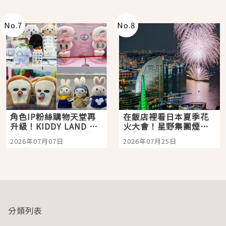
老師一同給出了答案
No.
7
No.
8
角色IP粉絲購物天堂再
在飯店裡看日本夏季花
升級！KIDDY LAND 原
火大會！星野集團煙火
宿店吉伊卡哇迎客，新
景觀飯店6選，讓你不用
2026年07月07日
2026年07月25日
開幕 OMOKADO 店3分
人擠人悠閒欣賞
即達
分類列表