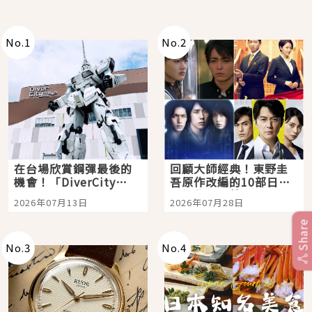
No.
1
No.
2
在台場欣賞鋼彈最後的
回顧大師經典！東野圭
機會！「DiverCity
吾原作改編的10部日本
Tokyo Plaza」搭船、
影視作品推薦
2026年07月13日
2026年07月28日
購物、美食及夜景，一
次全體驗
Share
No.
3
No.
4