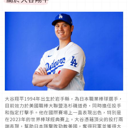
大谷翔平1994年出生於岩手縣，為日本職業棒球選手，
目前效力於美國職棒大聯盟洛杉磯道奇，同時擔任投手
和指定打擊手。他在國際賽場上一直表現出色，特別是
在2023年的世界棒球經典賽上，大谷憑藉頂尖的投打兩
端表現，幫助日本隊擊敗勁敵美國，奪得冠軍並獲得大