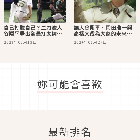
自己打臉自己？二刀流大
讓大谷翔平、岡田准一與
谷翔平擊出全壘打太精彩
高橋文哉為大家的未來應
嗨翻日本球迷
援！2024年1月日本最新
2023年03月13日
2024年01月27日
人氣廣告5選
妳可能會喜歡
最新排名