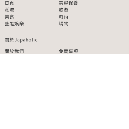
首頁
美容保養
潮流
旅遊
美食
時尚
藝能娛樂
購物
關於Japaholic
關於我們
免責事項
寫手招募
Japaholic Girls招募
廣告、合作洽談
關鍵字列表
お問い合わせ