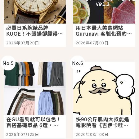
必買日系腕錶品牌
用日本最大美食網站
KUOE！不張揚卻經得起
Gurunavi 客製化預約九
時間洗鍊的經典之作五
大都市餐廳，打造專屬
2026年07月20日
2026年07月03日
選
美食體驗！
No.
5
No.
6
在GU看到就可以包色！
快90公斤肌肉大叔能進
百搭基礎單品 6選，閉
電影院看《吉伊卡哇》
眼全收也不心疼
嗎？日本重金屬樂團
2026年07月25日
2026年08月03日
「打首」會長與nagano