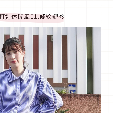
打造休閒風
01.
條紋襯衫