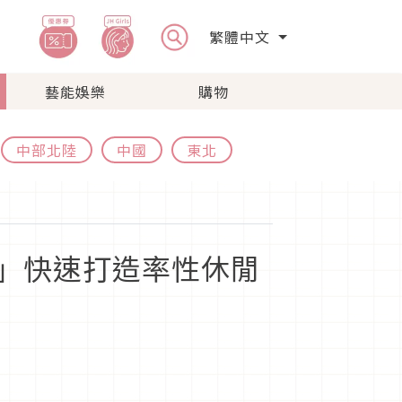
繁體中文
藝能娛樂
購物
中部北陸
中國
東北
」快速打造率性休閒