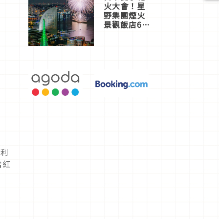
火大會！星
野集團煙火
景觀飯店6
選，讓你不
用人擠人悠
閒欣賞
實利
當紅