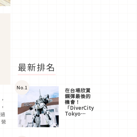
最新排名
No.
1
在台場欣賞
鋼彈最後的
大，
機會！
式，
「DiverCity
Tokyo
錯過
Plaza」搭
，營
船、購物、
美食及夜
景，一次全