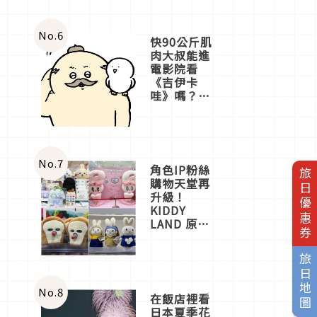
No.
6
快90公斤肌
肉大叔能進
電影院看
《吉伊卡
哇》嗎？日
本重金屬樂
團「打首」
會長與
nagano老師
一同給出了
No.
7
角色IP粉絲
旅日優惠券
答案
購物天堂再
升級！
KIDDY
LAND 原宿
店吉伊卡哇
迎客，新開
旅日地圖
幕
OMOKADO
店3分即達
No.
8
在飯店裡看
日本夏季花