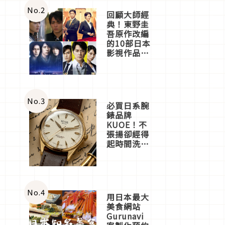
體驗
No.
2
回顧大師經
典！東野圭
吾原作改編
的10部日本
影視作品推
薦
No.
3
必買日系腕
錶品牌
KUOE！不
張揚卻經得
起時間洗鍊
的經典之作
五選
No.
4
用日本最大
美食網站
Gurunavi