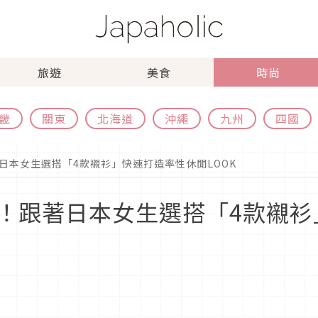
旅遊
美食
時尚
畿
關東
北海道
沖繩
九州
四國
日本女生選搭「4款襯衫」快速打造率性休閒LOOK
！跟著日本女生選搭「4款襯衫