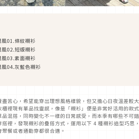
閒風
01.
條紋襯衫
閒風
02.
短版襯衫
閒風
03.
素面襯衫
閒風
04.
灰藍色襯衫
費盡苦心，希望能穿出理想風格樣貌，但又擔心日夜溫差較
衣櫃裡現有單品找靈感，像是「襯衫」便是非常好活用的款
單品混搭，同時變化不一樣的日常感受，而本季有哪些不可
穿搭裡，發現襯衫的疊搭方式，運用以下
4
種襯衫造型巧思
會聚餐或者通勤穿都很合適。