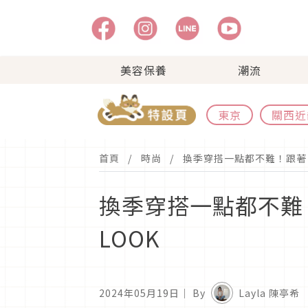
美容保養
潮流
東京
關西近
首頁
時尚
換季穿搭一點都不難！跟著
換季穿搭一點都不難
LOOK
2024年05月19日
｜ By
Layla 陳亭希