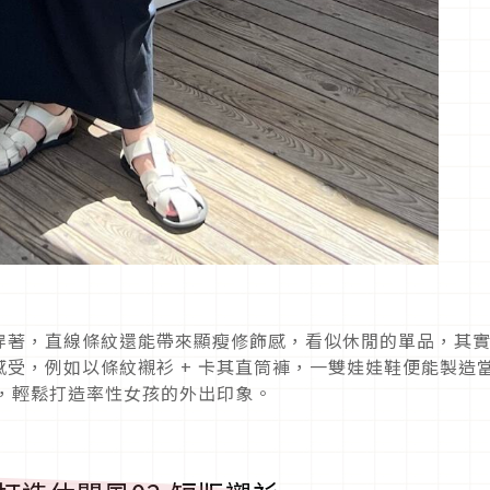
穿著，直線條紋還能帶來顯瘦修飾感，看似休閒的單品，其
感受，例如以條紋襯衫
+
卡其直筒褲，一雙娃娃鞋便能製造
，輕鬆打造率性女孩的外出印象。