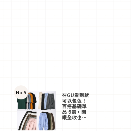
No.
5
在GU看到就
可以包色！
百搭基礎單
品 6選，閉
眼全收也不
心疼