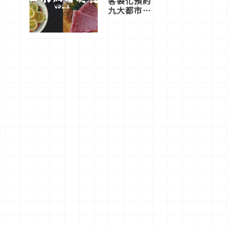
客製化預約
九大都市餐
廳，打造專
屬美食體
驗！