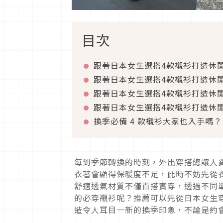
目次
跟著日本女生選搭
4
款襯衫打造休
跟著日本女生選搭
4
款襯衫打造休
跟著日本女生選搭
4
款襯衫打造休
跟著日本女生選搭
4
款襯衫打造休
換季必備
4
款襯衫大家也入手嗎？
每到季節轉換的時刻，外出穿搭總讓人
衣著會顯得保暖度不足，此時不妨先從
舒適透氣材質不僅百搭實穿，透過不同
的必穿襯衫呢？推薦可以先從日本女生
造令人耳目一新的換季印象，不論是約