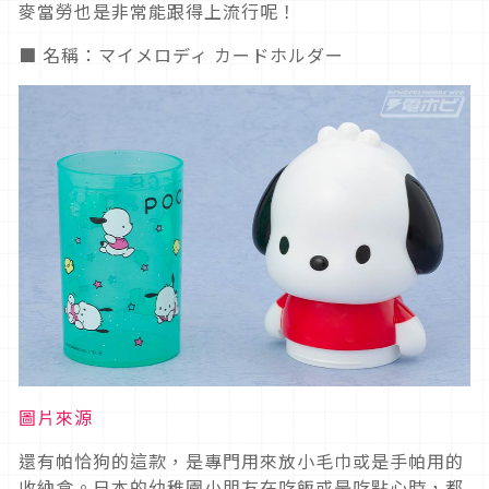
麥當勞也是非常能跟得上流行呢！
■ 名稱：マイメロディ カードホルダー
圖片來源
還有帕恰狗的這款，是專門用來放小毛巾或是手帕用的
收納盒。日本的幼稚園小朋友在吃飯或是吃點心時，都