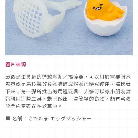
圖片來源
最後是蛋黃哥的這款壓泥／搗碎器，可以用於需要將水
煮蛋或是馬鈴薯等食物搗碎成泥狀的時候使用。這樣看
下來，第一彈所推出的周邊玩具，大多可以讓小朋友試
著利用這些工具，動手做出一些簡單的食物，頗有寓教
於樂的意義存在於其中。
■ 名稱：ぐでたま エッグマッシャー