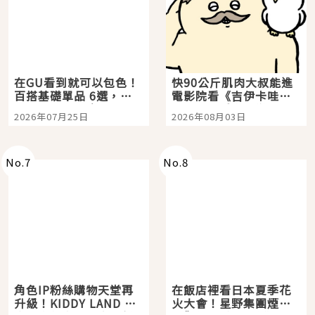
在GU看到就可以包色！
快90公斤肌肉大叔能進
百搭基礎單品 6選，閉
電影院看《吉伊卡哇》
眼全收也不心疼
嗎？日本重金屬樂團
2026年07月25日
2026年08月03日
「打首」會長與nagano
老師一同給出了答案
No.
7
No.
8
角色IP粉絲購物天堂再
在飯店裡看日本夏季花
升級！KIDDY LAND 原
火大會！星野集團煙火