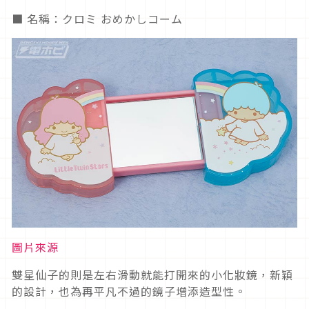
■ 名稱：クロミ おめかしコーム
圖片來源
雙星仙子的則是左右滑動就能打開來的小化妝鏡，新穎
的設計，也為再平凡不過的鏡子增添造型性。