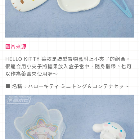
圖片來源
HELLO KITTY 這款是造型置物盒附上小夾子的組合，
很適合用小夾子將糖果放入盒子當中，隨身攜帶。也可
以作為藥盒來使用喔～
■ 名稱：ハローキティ ミニトング＆コンテナセット