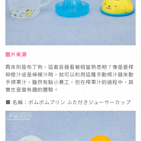
圖片來源
再來則是布丁狗，這套容器看著相當熟悉吧？像是要榨
柳橙汁或是檸檬汁時，就可以利用這種手動榨汁器來動
手擠果汁，雖然有點小費工，但在榨果汁的過程中，其
實也是蠻有趣的體驗。
■ 名稱：ポムポムプリン ふた付きジューサーカップ