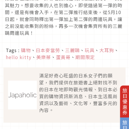
其魅力。想要收集的人也別擔心，即使錯過第一彈的時
間，還是有機會入手，在第二彈推行結束後，從5月10
日起，就會同時釋出第一彈加上第二彈的周邊玩具，讓
之前沒能收集到的粉絲，再多一次機會集齊所有的三麗
鷗周邊玩具！
Tags :
購物
、
日本麥當勞
、
三麗鷗
、
玩具
、
大耳狗
、
hello kitty
、
美樂蒂
、
蛋黃哥
、
期間限定
滿足好奇心旺盛的日系女子們的願
望，我們提供在旅遊書上絕對找不到
的日本在地即時觀光情報、到日本必
旅日優惠券
買的購物資訊新消息、日本生活風尚
資訊以及藝術、文化等，豐富多元的
內容。