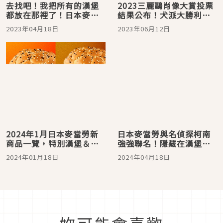
去找吧！我把所有的漢堡
2023三麗鷗肖像大賞投票
都放在那裡了！日本麥當
結果公布！犬派大勝利，
勞與航海王首度連動販售
喜拿蟬聯全球冠軍，台灣
2023年04月18日
2023年06月12日
新口味漢堡
人最愛布丁狗
2024年1月日本麥當勞新
日本麥當勞與名偵探柯南
商品一覽，特別漢堡＆雞
強強聯名！隱藏在漢堡內
塊口味一次看
的秘密究竟是什麼？
2024年01月18日
2024年04月18日