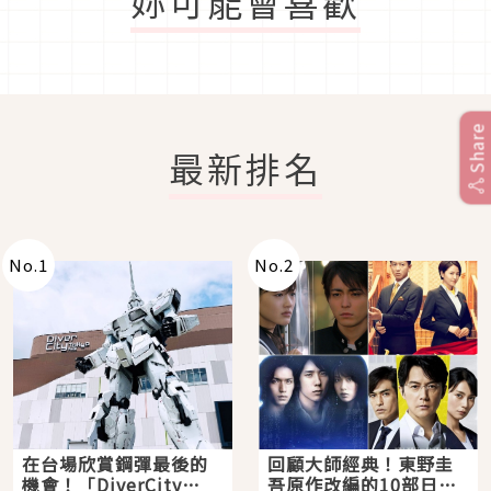
妳可能會喜歡
Share
最新排名
No.
1
No.
2
在台場欣賞鋼彈最後的
回顧大師經典！東野圭
機會！「DiverCity
吾原作改編的10部日本