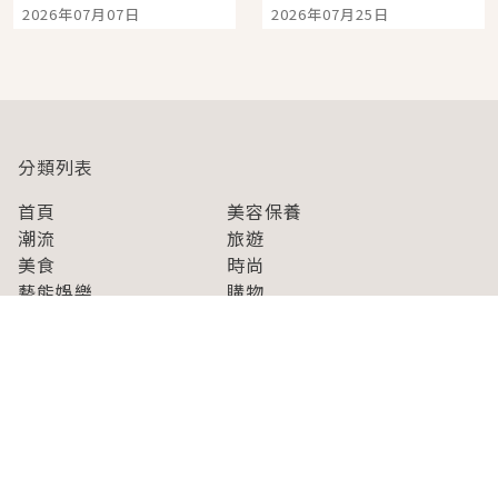
宿店吉伊卡哇迎客，新
景觀飯店6選，讓你不用
2026年07月07日
2026年07月25日
開幕 OMOKADO 店3分
人擠人悠閒欣賞
即達
分類列表
首頁
美容保養
潮流
旅遊
美食
時尚
藝能娛樂
購物
關於Japaholic
關於我們
免責事項
寫手招募
Japaholic Girls招募
廣告、合作洽談
關鍵字列表
お問い合わせ