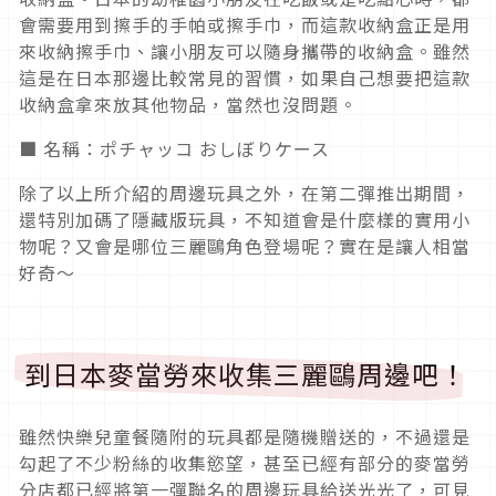
會需要用到擦手的手帕或擦手巾，而這款收納盒正是用
來收納擦手巾、讓小朋友可以隨身攜帶的收納盒。雖然
這是在日本那邊比較常見的習慣，如果自己想要把這款
收納盒拿來放其他物品，當然也沒問題。
■ 名稱：ポチャッコ おしぼりケース
除了以上所介紹的周邊玩具之外，在第二彈推出期間，
還特別加碼了隱藏版玩具，不知道會是什麼樣的實用小
物呢？又會是哪位三麗鷗角色登場呢？實在是讓人相當
好奇～
到日本麥當勞來收集三麗鷗周邊吧！
雖然快樂兒童餐隨附的玩具都是隨機贈送的，不過還是
勾起了不少粉絲的收集慾望，甚至已經有部分的麥當勞
分店都已經將第一彈聯名的周邊玩具給送光光了，可見