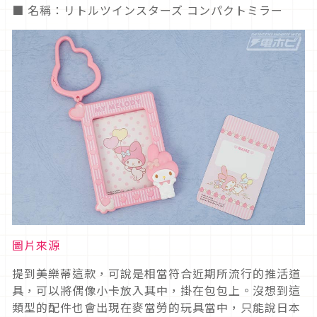
■ 名稱：リトルツインスターズ コンパクトミラー
圖片來源
提到美樂蒂這款，可說是相當符合近期所流行的推活道
具，可以將偶像小卡放入其中，掛在包包上。沒想到這
類型的配件也會出現在麥當勞的玩具當中，只能說日本