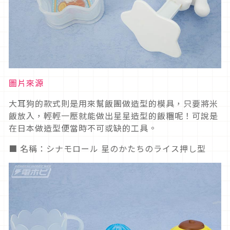
圖片來源
大耳狗的款式則是用來幫飯團做造型的模具，只要將米
飯放入，輕輕一壓就能做出星星造型的飯糰呢！可說是
在日本做造型便當時不可或缺的工具。
■ 名稱：シナモロール 星のかたちのライス押し型