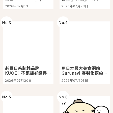
Tokyo Plaza」搭船、
影視作品推薦
2026年07月13日
2026年07月28日
購物、美食及夜景，一
次全體驗
No.
3
No.
4
必買日系腕錶品牌
用日本最大美食網站
KUOE！不張揚卻經得起
Gurunavi 客製化預約九
時間洗鍊的經典之作五
大都市餐廳，打造專屬
2026年07月20日
2026年07月03日
選
美食體驗！
No.
5
No.
6