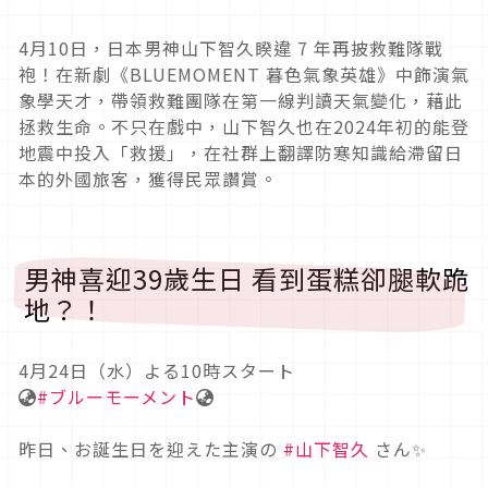
4月10日，日本男神山下智久睽違 7 年再披救難隊戰
袍！在新劇《BLUEMOMENT 暮色氣象英雄》中飾演氣
象學天才，帶領救難團隊在第一線判讀天氣變化，藉此
拯救生命。不只在戲中，山下智久也在2024年初的能登
地震中投入「救援」，在社群上翻譯防寒知識給滯留日
本的外國旅客，獲得民眾讚賞。
男神喜迎39歲生日 看到蛋糕卻腿軟跪
地？！
4月24日（水）よる10時スタート
🌏
#ブルーモーメント
🌏
昨日、お誕生日を迎えた主演の
#山下智久
さん✨