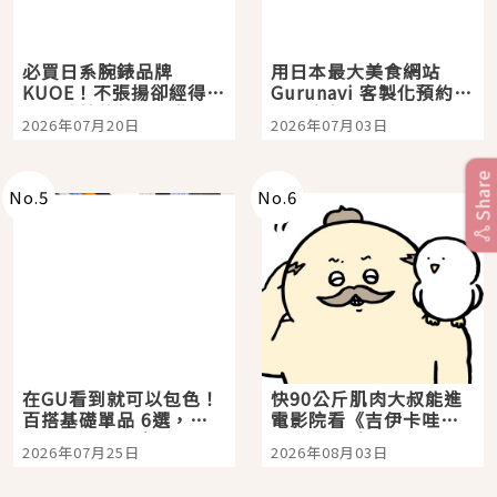
必買日系腕錶品牌
用日本最大美食網站
KUOE！不張揚卻經得起
Gurunavi 客製化預約九
時間洗鍊的經典之作五
大都市餐廳，打造專屬
2026年07月20日
2026年07月03日
選
美食體驗！
Share
No.
5
No.
6
在GU看到就可以包色！
快90公斤肌肉大叔能進
百搭基礎單品 6選，閉
電影院看《吉伊卡哇》
眼全收也不心疼
嗎？日本重金屬樂團
2026年07月25日
2026年08月03日
「打首」會長與nagano
老師一同給出了答案