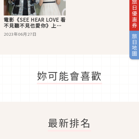
旅日優惠券
電影《SEE HEAR LOVE 看
不見聽不見也愛你》上
映！山下智久比愛心寵
2023年06月27日
旅日地圖
粉，新木優子「下次想當
兄妹」
妳可能會喜歡
最新排名