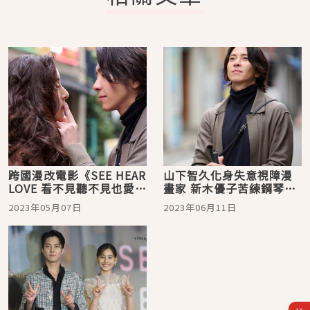
跨國漫改電影《SEE HEAR
山下智久化身失意視障漫
LOVE 看不見聽不見也愛
畫家 新木優子苦練鋼琴秀
你》登大銀幕 山下智久、
琴技
2023年05月07日
2023年06月11日
新木優子宣布今年六月攜
手來台與粉絲相見歡