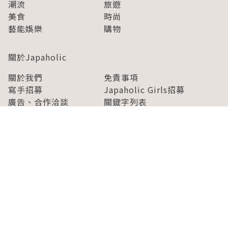
潮流
旅遊
美食
時尚
藝能娛樂
購物
關於Japaholic
關於我們
免責事項
寫手招募
Japaholic Girls招募
廣告、合作洽談
關鍵字列表
お問い合わせ
看看更多有關Japaholic！