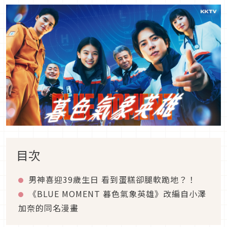
目次
男神喜迎39歲生日 看到蛋糕卻腿軟跪地？！
《BLUE MOMENT 暮色氣象英雄》改編自小澤
加奈的同名漫畫