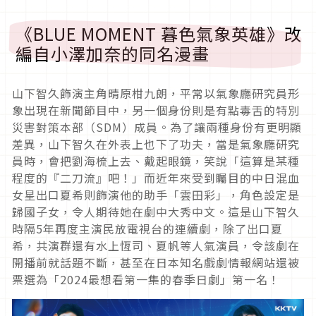
《BLUE MOMENT 暮色氣象英雄》改
編自小澤加奈的同名漫畫
山下智久飾演主角晴原柑九朗，平常以氣象廳研究員形
象出現在新聞節目中，另一個身份則是有點毒舌的特別
災害對策本部（SDM）成員。為了讓兩種身份有更明顯
差異，山下智久在外表上也下了功夫，當是氣象廳研究
員時，會把劉海梳上去、戴起眼鏡，笑說「這算是某種
程度的『二刀流』吧！」而近年來受到矚目的中日混血
女星出口夏希則飾演他的助手「雲田彩」，角色設定是
歸國子女，令人期待她在劇中大秀中文。這是山下智久
時隔5年再度主演民放電視台的連續劇，除了出口夏
希，共演群還有水上恆司、夏帆等人氣演員，令該劇在
開播前就話題不斷，甚至在日本知名戲劇情報網站還被
票選為「2024最想看第一集的春季日劇」第一名！