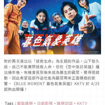
對於再次演出以「拯救生命」為主題的作品，山下智久
說，自己不能實際拯救人命，但在《空中急診英雄》播
出幾年後，有機會見到後來成為醫生的觀眾，覺得很感
動，因此希望這部作品也能為觀眾帶來正面積極的影
響。《BLUE MOMENT 暮色氣象英雄》KKTV 於 4/25
起熱血開播！
Tags :
藝能娛樂
、
日劇影視
、
娛樂訪談
、
KKTV