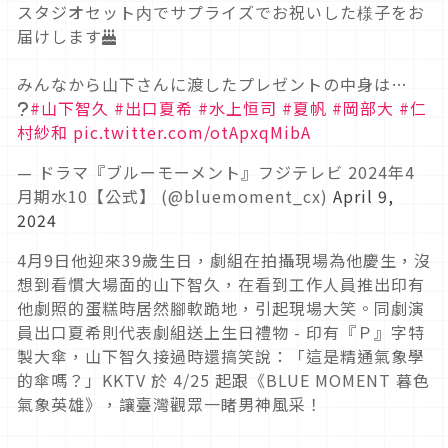
スタジオセット内でサプライズでお祝いした様子をお
届けします🎂
みんなから山下さんに渡したプレゼントの中身は…
❔
#山下智久
#出口夏希
#水上恒司
#夏帆
#岡部大
#仁
村紗和
pic.twitter.com/otApxqMibA
— ドラマ『ブルーモーメント』フジテレビ 2024年4
月期水10【公式】 (@bluemoment_cx)
April 9,
2024
4月9日他迎來39歲生日，劇組在拍攝現場為他慶生，沒
想到看慣大場面的山下智久，在看到工作人員推出印有
他劇照的蛋糕時居然腳軟跪地，引起現場大笑。同劇演
員出口夏希則代表劇組送上生日禮物 - 印有『Ｐ』字特
製大傘，山下智久接過時還搞笑說：「這是精通氣象學
的傘嗎？」KKTV 於 4/25 起跟《BLUE MOMENT 暮色
氣象英雄》，讓臺灣觀眾一睹男神風采！