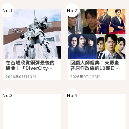
No.
1
No.
2
在台場欣賞鋼彈最後的
回顧大師經典！東野圭
機會！「DiverCity
吾原作改編的10部日本
Tokyo Plaza」搭船、
影視作品推薦
2026年07月13日
2026年07月28日
購物、美食及夜景，一
次全體驗
No.
3
No.
4