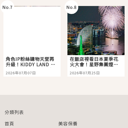
No.
7
No.
8
角色IP粉絲購物天堂再
在飯店裡看日本夏季花
升級！KIDDY LAND 原
火大會！星野集團煙火
宿店吉伊卡哇迎客，新
景觀飯店6選，讓你不用
2026年07月07日
2026年07月25日
開幕 OMOKADO 店3分
人擠人悠閒欣賞
即達
分類列表
首頁
美容保養