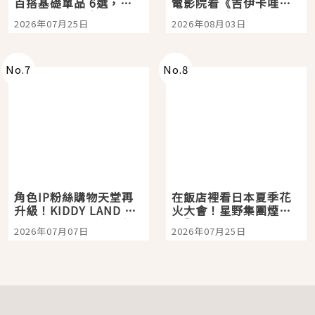
百搭基礎單品 6選，閉
電影院看《吉伊卡哇》
眼全收也不心疼
嗎？日本重金屬樂團
2026年07月25日
2026年08月03日
「打首」會長與nagano
老師一同給出了答案
No.
7
No.
8
角色IP粉絲購物天堂再
在飯店裡看日本夏季花
升級！KIDDY LAND 原
火大會！星野集團煙火
宿店吉伊卡哇迎客，新
景觀飯店6選，讓你不用
2026年07月07日
2026年07月25日
開幕 OMOKADO 店3分
人擠人悠閒欣賞
即達