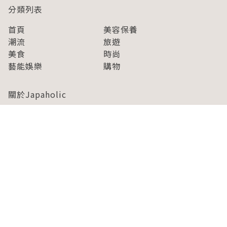
分類列表
首頁
美容保養
潮流
旅遊
美食
時尚
藝能娛樂
購物
關於Japaholic
關於我們
免責事項
寫手招募
Japaholic Girls招募
廣告、合作洽談
關鍵字列表
お問い合わせ