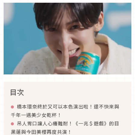
目次
橋本環奈終於又可以本色演出啦！還不快來與
千年一遇美少女乾杯！
吊人胃口讓人心癢難耐！《一兆＄遊戲》的目
黑蓮與今田美櫻再度共演！