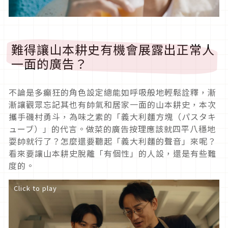
難得讓山本耕史有機會展露出正常人
一面的廣告？
不論是多癲狂的角色設定總能如呼吸般地輕鬆詮釋，漸
漸讓觀眾忘記其也有帥氣和居家一面的山本耕史，本次
攜手磯村勇斗，為味之素的「義大利麵方塊（パスタキ
ューブ）」的代言。做菜的廣告按理應該就四平八穩地
耍帥就行了？怎麼還要聽起「義大利麵的聲音」來呢？
看來要讓山本耕史脫離「有個性」的人設，還是有些難
度的。
Click to play