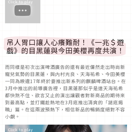
Click to play
吊人胃口讓人心癢難耐！《一兆＄遊
戲》的目黑蓮與今田美櫻再度共演！
而同樣是初次出演啤酒廣告的還有最近儼然走出時尚新
寵兒氣勢的目黑蓮，與内村光良、天海祐希、今田美櫻
一同為睽違17年終於要推出新系列的麒麟啤酒站台。在
3月中推出的前導廣告裡，目黑蓮那似乎是連天海祐希
都快煞不住、欲言又止的演出讓觀者對新商品的期待來
到最高點，並打鐵趁熱地在3月底推出清爽的「謎底揭
曉」篇。在這兩波預熱下，相信新品的暢銷度絕對不容
小覷。
Click to play