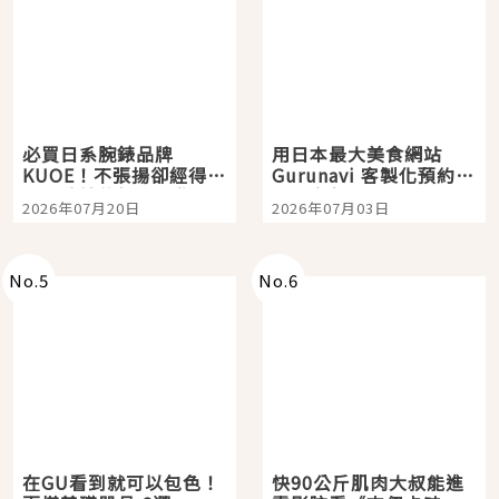
必買日系腕錶品牌
用日本最大美食網站
KUOE！不張揚卻經得起
Gurunavi 客製化預約九
時間洗鍊的經典之作五
大都市餐廳，打造專屬
2026年07月20日
2026年07月03日
選
美食體驗！
No.
5
No.
6
在GU看到就可以包色！
快90公斤肌肉大叔能進