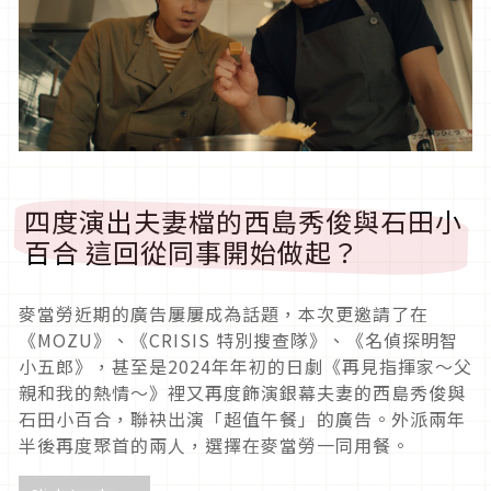
四度演出夫妻檔的西島秀俊與石田小
百合 這回從同事開始做起？
麥當勞近期的廣告屢屢成為話題，本次更邀請了在
《MOZU》、《CRISIS 特別搜查隊》、《名偵探明智
小五郎》，甚至是2024年年初的日劇《再見指揮家～父
親和我的熱情～》裡又再度飾演銀幕夫妻的西島秀俊與
石田小百合，聯袂出演「超值午餐」的廣告。外派兩年
半後再度聚首的兩人，選擇在麥當勞一同用餐。