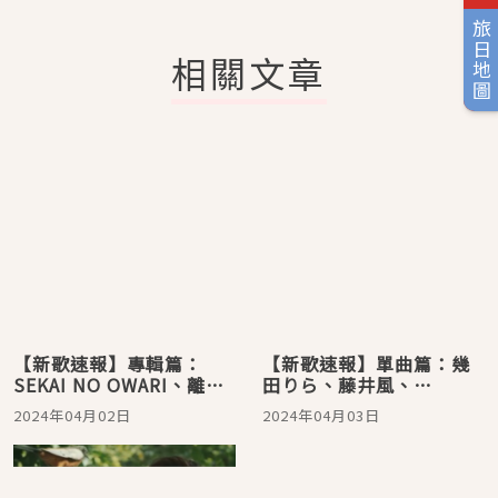
旅日地圖
相關文章
【新歌速報】專輯篇：
【新歌速報】單曲篇：幾
SEKAI NO OWARI、離婚
田りら、藤井風、
傳說、SCANDAL、This is
UVERworld、miwa、
2024年04月02日
2024年04月03日
LAST、可苦可樂新發行！
Creepy Nuts日劇動畫主
題曲紛紛解禁