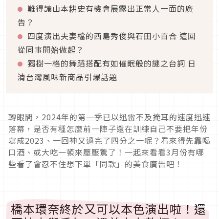
難得讓山本耕史有機會展露出正常人一面的廣
告？
四度演出夫妻檔的西島秀俊與石田小百合 這回
從同事開始做起？
獨樹一格的舞蹈搭配有如催眠般的謎之台詞 日
清台灣風味新商品引爆話題
轉眼間，2024年的第一季已以迅雷不及掩耳的速度迅速
落幕，是否有種怎麼前一陣子還在訓練自己不要把年份
寫成2023、一回神又過完了四分之一呢？看來得先靠喝
口酒、或大吃一頓來壓壓驚了！一起來看看3月份有哪
些看了會忍不住想下單「同款」的美食廣告吧！
橋本環奈終於又可以本色演出啦！還