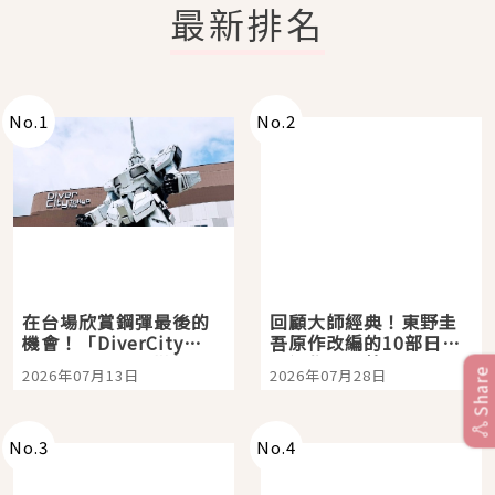
最新排名
No.
1
No.
2
在台場欣賞鋼彈最後的
回顧大師經典！東野圭
機會！「DiverCity
吾原作改編的10部日本
Tokyo Plaza」搭船、
影視作品推薦
2026年07月13日
2026年07月28日
Share
購物、美食及夜景，一
次全體驗
No.
3
No.
4