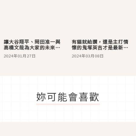
讓大谷翔平、岡田准一與
有貓就給讚，還是主打情
高橋文哉為大家的未來應
懷的鬼塚英吉才是最新流
援！2024年1月日本最新
量密碼？日本最新人氣廣
2024年01月27日
2024年03月08日
人氣廣告5選
告5選
妳可能會喜歡