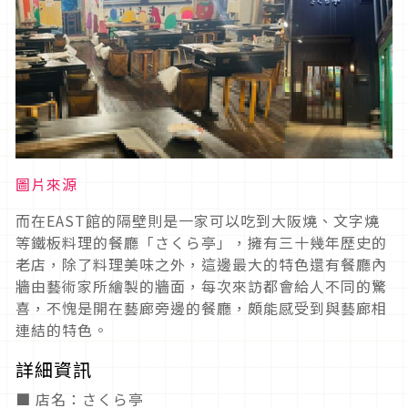
圖片來源
而在EAST館的隔壁則是一家可以吃到大阪燒、文字燒
等鐵板料理的餐廳「さくら亭」，擁有三十幾年歷史的
老店，除了料理美味之外，這邊最大的特色還有餐廳內
牆由藝術家所繪製的牆面，每次來訪都會給人不同的驚
喜，不愧是開在藝廊旁邊的餐廳，頗能感受到與藝廊相
連結的特色。
詳細資訊
■ 店名：さくら亭