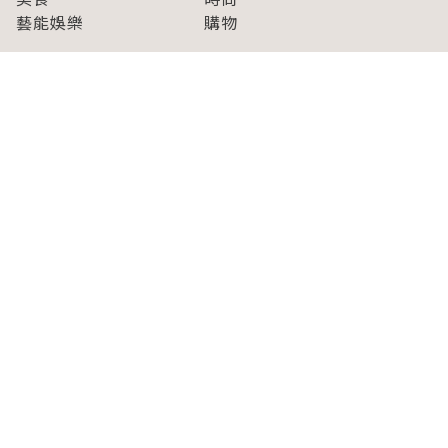
藝能娛樂
購物
關於Japaholic
關於我們
免責事項
寫手招募
Japaholic Girls招募
廣告、合作洽談
關鍵字列表
お問い合わせ
看看更多有關Japaholic！