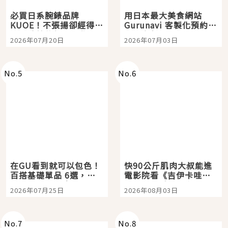
必買日系腕錶品牌
用日本最大美食網站
KUOE！不張揚卻經得起
Gurunavi 客製化預約九
時間洗鍊的經典之作五
大都市餐廳，打造專屬
2026年07月20日
2026年07月03日
選
美食體驗！
No.
5
No.
6
在GU看到就可以包色！
快90公斤肌肉大叔能進
百搭基礎單品 6選，閉
電影院看《吉伊卡哇》
眼全收也不心疼
嗎？日本重金屬樂團
2026年07月25日
2026年08月03日
「打首」會長與nagano
老師一同給出了答案
No.
7
No.
8