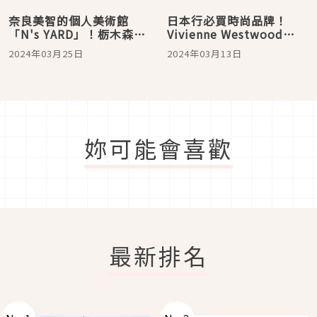
奈良美智的個人美術館
日本行必買時尚品牌！
「N's YARD」！栃木森林
Vivienne Westwood
中自然與藝術融合的美妙
RED LABEL Concept
2024年03月25日
2024年03月13日
空間，粉絲必去
Store LAFORET原宿店推
十周年紀念商品
妳可能會喜歡
最新排名