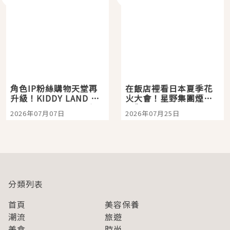
角色IP粉絲購物天堂再
在飯店裡看日本夏季花
升級！KIDDY LAND 原
火大會！星野集團煙火
宿店吉伊卡哇迎客，新
景觀飯店6選，讓你不用
2026年07月07日
2026年07月25日
開幕 OMOKADO 店3分
人擠人悠閒欣賞
即達
分類列表
首頁
美容保養
潮流
旅遊
美食
時尚