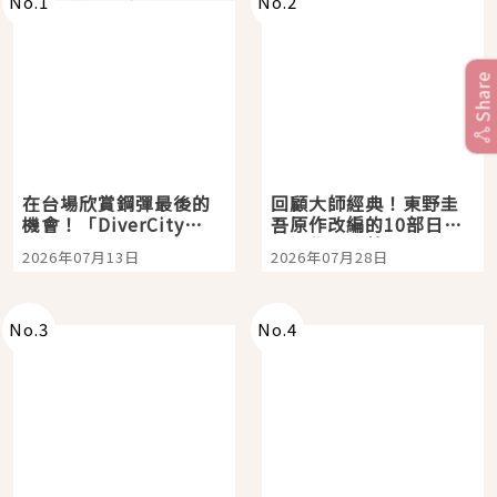
No.
1
No.
2
Share
在台場欣賞鋼彈最後的
回顧大師經典！東野圭
機會！「DiverCity
吾原作改編的10部日本
Tokyo Plaza」搭船、
影視作品推薦
2026年07月13日
2026年07月28日
購物、美食及夜景，一
次全體驗
No.
3
No.
4