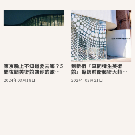
東京晚上不知道要去哪？5
到新宿「草間彌生美術
間夜間美術館讓你的旅程
館」探訪前衛藝術大師的
增添藝術氣息
無限圓點宇宙
2024年03月18日
2024年03月21日