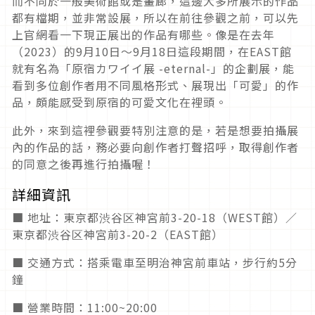
而不同於一般美術館或是畫廊，這邊大多所展示的作品
都有檔期，並非常設展，所以在前往參觀之前，可以先
上官網看一下現正展出的作品有哪些。像是在去年
（2023）的9月10日～9月18日這段期間，在EAST館
就有名為「原宿カワイイ展 -eternal-」的企劃展，能
看到多位創作者用不同風格形式、展現出「可愛」的作
品，頗能感受到原宿的可愛文化在裡頭。
此外，來到這裡參觀要特別注意的是，若是想要拍攝展
內的作品的話，務必要向創作者打聲招呼，取得創作者
的同意之後再進行拍攝喔！
詳細資訊
■ 地址：東京都渋谷区神宮前3-20-18（WEST館）／
東京都渋谷区神宮前3-20-2（EAST館）
■ 交通方式：搭乘電車至明治神宮前車站，步行約5分
鐘
■ 營業時間：11:00~20:00