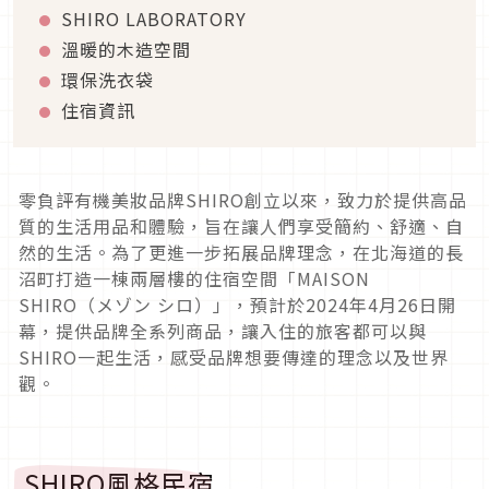
SHIRO LABORATORY
溫暖的木造空間
環保洗衣袋
住宿資訊
零負評有機美妝品牌SHIRO創立以來，致力於提供高品
質的生活用品和體驗，旨在讓人們享受簡約、舒適、自
然的生活。為了更進一步拓展品牌理念，在北海道的長
沼町打造一棟兩層樓的住宿空間「MAISON
SHIRO（メゾン シロ）」，預計於2024年4月26日開
幕，提供品牌全系列商品，讓入住的旅客都可以與
SHIRO一起生活，感受品牌想要傳達的理念以及世界
觀。
SHIRO風格民宿