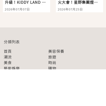
升級！KIDDY LAND 原
火大會！星野集團煙火
宿店吉伊卡哇迎客，新
景觀飯店6選，讓你不用
2026年07月07日
2026年07月25日
開幕 OMOKADO 店3分
人擠人悠閒欣賞
即達
分類列表
首頁
美容保養
潮流
旅遊
美食
時尚
藝能娛樂
購物
關於Japaholic
關於我們
免責事項
寫手招募
Japaholic Girls招募
廣告、合作洽談
關鍵字列表