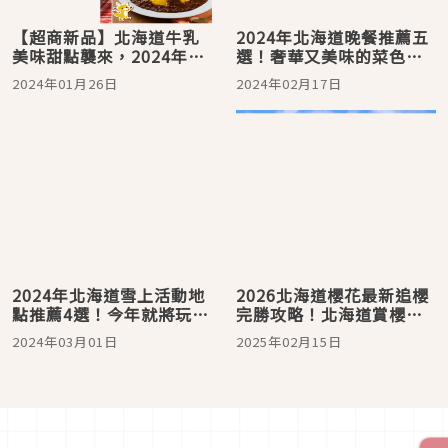
【超商新品】北海道牛乳
2024年北海道晚餐推薦五
美味甜點襲來，2024年去
選！奢華又美味的菜色在
日本便利商店就要吃這
這裡能找齊
2024年01月26日
2024年02月17日
些！
2024年北海道雪上活動地
2026北海道櫻花最新追櫻
點推薦4選！今年就將玩雪
完勝攻略！北海道賞櫻推
納入必玩清單吧
薦景點TOP10
2024年03月01日
2025年02月15日