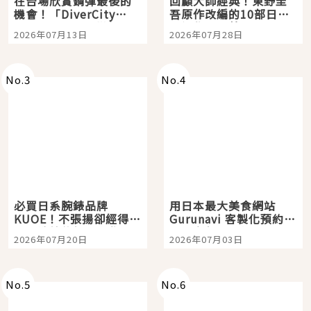
在台場欣賞鋼彈最後的
回顧大師經典！東野圭
機會！「DiverCity
吾原作改編的10部日本
Tokyo Plaza」搭船、
影視作品推薦
2026年07月13日
2026年07月28日
購物、美食及夜景，一
次全體驗
No.
3
No.
4
必買日系腕錶品牌
用日本最大美食網站
KUOE！不張揚卻經得起
Gurunavi 客製化預約九
時間洗鍊的經典之作五
大都市餐廳，打造專屬
2026年07月20日
2026年07月03日
選
美食體驗！
No.
5
No.
6