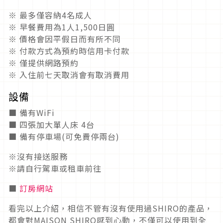
※ 最多僅容納4名成人
※ 早餐費用為1人1,500日圓
※ 價格會因平假日而有所不同
※ 付款方式為預約時信用卡付款
※ 僅提供網路預約
※ 入住前七天取消會有取消費用
設備
■ 備有WiFi
■ 四張加大單人床 4台
■ 備有停車場(可免費停兩台)
※沒有接送服務
※請自行駕車或租車前往
■
訂房網站
看完以上介紹，相信不管有沒有使用過SHIRO的產品，
都會對MAISON SHIRO感到心動，不僅可以使用到全