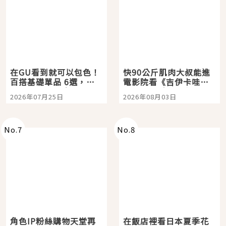
在GU看到就可以包色！
快90公斤肌肉大叔能進
百搭基礎單品 6選，閉
電影院看《吉伊卡哇》
眼全收也不心疼
嗎？日本重金屬樂團
2026年07月25日
2026年08月03日
「打首」會長與nagano
老師一同給出了答案
No.
7
No.
8
角色IP粉絲購物天堂再
在飯店裡看日本夏季花