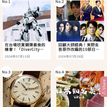
No.
1
No.
2
在台場欣賞鋼彈最後的
回顧大師經典！東野圭
機會！「DiverCity
吾原作改編的10部日本
Tokyo Plaza」搭船、
影視作品推薦
2026年07月13日
2026年07月28日
購物、美食及夜景，一
次全體驗
No.
3
No.
4
Share