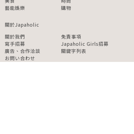
美食
時尚
藝能娛樂
購物
關於Japaholic
關於我們
免責事項
寫手招募
Japaholic Girls招募
廣告、合作洽談
關鍵字列表
お問い合わせ
看看更多有關Japaholic！