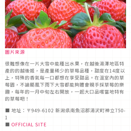
圖片來源
很難想像在一片大雪中能種出水果，在越後湯澤地區特
產的的越後姬，是產量稀少的草莓品種，甜度在14度以
上，特殊的香氣每一口都想在享受甜品。在溫室內的草
莓園，不論颳風下雨下大雪都能夠體會親手採草莓的樂
趣，每年的一月中旬左右開放，一起大口品嚐當地特有
的草莓吧！
■ 地址：〒949-6102 新潟県南魚沼郡湯沢町神立750-
1
■
OFFICIAL SITE