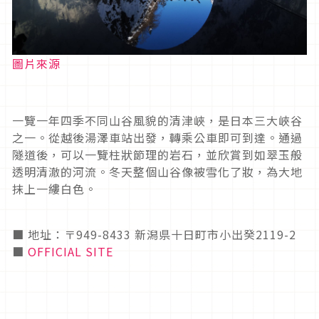
圖片來源
一覽一年四季不同山谷風貌的清津峽，是日本三大峽谷
之一。從越後湯澤車站出發，轉乘公車即可到達。通過
隧道後，可以一覽柱狀節理的岩石，並欣賞到如翠玉般
透明清澈的河流。冬天整個山谷像被雪化了妝，為大地
抹上一縷白色。
■ 地址：〒949-8433 新潟県十日町市小出癸2119-2
■
OFFICIAL SITE