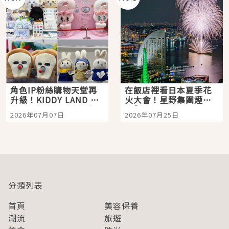
角色IP粉絲購物天堂再
在飯店裡看日本夏季花
升級！KIDDY LAND 原
火大會！星野集團煙火
宿店吉伊卡哇迎客，新
景觀飯店6選，讓你不用
2026年07月07日
2026年07月25日
開幕 OMOKADO 店3分
人擠人悠閒欣賞
即達
分類列表
首頁
美容保養
潮流
旅遊