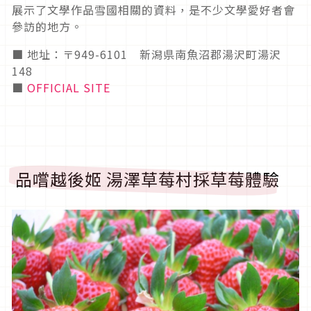
展示了文學作品雪國相關的資料，是不少文學愛好者會
參訪的地方。
■ 地址：〒949-6101 新潟県南魚沼郡湯沢町湯沢
148
■
OFFICIAL SITE
品嚐越後姬 湯澤草莓村採草莓體驗