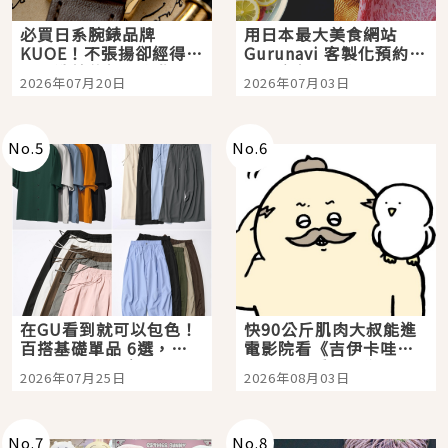
必買日系腕錶品牌
用日本最大美食網站
KUOE！不張揚卻經得起
Gurunavi 客製化預約九
時間洗鍊的經典之作五
大都市餐廳，打造專屬
2026年07月20日
2026年07月03日
選
美食體驗！
No.
5
No.
6
在GU看到就可以包色！
快90公斤肌肉大叔能進
百搭基礎單品 6選，閉
電影院看《吉伊卡哇》
眼全收也不心疼
嗎？日本重金屬樂團
2026年07月25日
2026年08月03日
「打首」會長與nagano
老師一同給出了答案
No.
7
No.
8