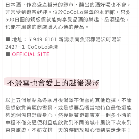
日本酒。作為盛產稻米的縣市，釀出的酒好喝也不會，
非常受到遊客歡迎。位於CoCoLo湯澤的本酒館，只要
500日圓的銅板價就能夠享受品酒的樂趣。品酒過後，
也能在周邊的商店購入心儀的產品。
■ 地址：〒949-6101 新潟県南魚沼郡湯沢町湯沢
2427−１ CoCoLo湯澤
■
OFFICIAL SITE
不滑雪也會愛上的越後湯澤
以上五個景點為冬季月後湯澤不滑雪的其他選擇，不論
是想欣賞美麗的雪景，或是想要品嚐當地特色最後還能
夠泡個溫泉舒緩身心，然後躺著距離東京一個多小時的
車程不僅交通便利且能欣賞到不同的城市風貌下次來到
東京旅遊，不妨安排一天的時間放鬆心情到處走走吧！