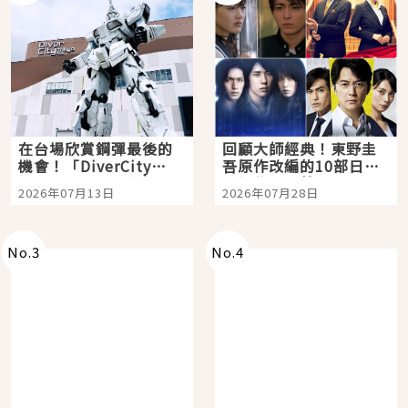
在台場欣賞鋼彈最後的
回顧大師經典！東野圭
機會！「DiverCity
吾原作改編的10部日本
Tokyo Plaza」搭船、
影視作品推薦
2026年07月13日
2026年07月28日
購物、美食及夜景，一
次全體驗
No.
3
No.
4