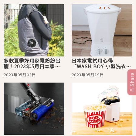
多款夏季好用家電紛紛出
日本家電試用心得
籠！2023年5月日本家電
「WASH BOY 小型洗衣
最新情報
機」讓鞋子乾淨溜溜毫不
2023年05月04日
2023年05月19日
Share
費力！