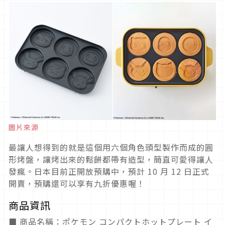
圖片來源
最讓人想得到的就是這個用六個角色頭型製作而成的圓
形烤盤，讓烤出來的鬆餅都帶有造型，簡直可愛得讓人
發瘋。日本目前正開放預購中，預計 10 月 12 日正式
開賣，預購還可以享有九折優惠喔！
商品資訊
■ 商品名稱：ポケモン コンパクトホットプレート イ