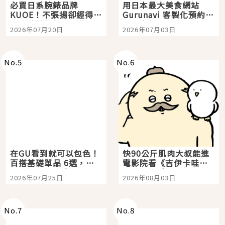
必買日系腕錶品牌
用日本最大美食網站
KUOE！不張揚卻經得起
Gurunavi 客製化預約九
時間洗鍊的經典之作五
大都市餐廳，打造專屬
2026年07月20日
2026年07月03日
選
美食體驗！
No.
5
No.
6
在GU看到就可以包色！
快90公斤肌肉大叔能進
百搭基礎單品 6選，閉
電影院看《吉伊卡哇》
眼全收也不心疼
嗎？日本重金屬樂團
2026年07月25日
2026年08月03日
「打首」會長與nagano
老師一同給出了答案
No.
7
No.
8