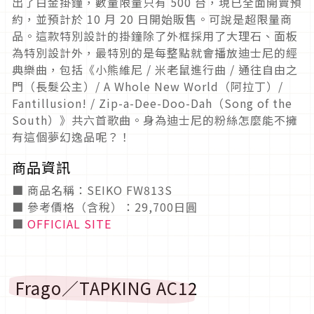
出了白金掛鐘，數量限量只有 500 台，現已全面開賣預
約，並預計於 10 月 20 日開始販售。可說是超限量商
品。這款特別設計的掛鐘除了外框採用了大理石、面板
為特別設計外，最特別的是每整點就會播放迪士尼的經
典樂曲，包括《小熊維尼 / 米老鼠進行曲 / 通往自由之
門（長髮公主）/ A Whole New World（阿拉丁）/
Fantillusion! / Zip-a-Dee-Doo-Dah（Song of the
South）》共六首歌曲。身為迪士尼的粉絲怎麼能不擁
有這個夢幻逸品呢？！
商品資訊
■ 商品名稱：SEIKO FW813S
■ 參考價格（含稅）：29,700日圓
■
OFFICIAL SITE
Frago／TAPKING AC12