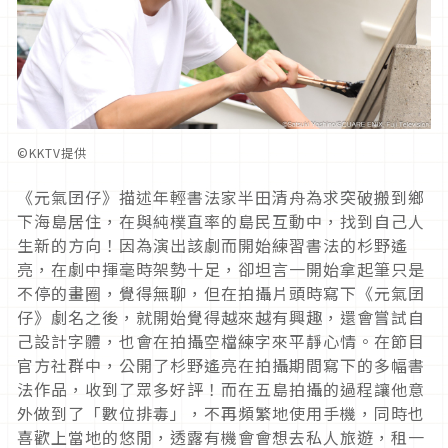
©︎KKTV提供
《元氣囝仔》描述年輕書法家半田清舟為求突破搬到鄉
下海島居住，在與純樸直率的島民互動中，找到自己人
生新的方向！因為演出該劇而開始練習書法的杉野遙
亮，在劇中揮毫時架勢十足，卻坦言一開始拿起筆只是
不停的畫圈，覺得無聊，但在拍攝片頭時寫下《元氣囝
仔》劇名之後，就開始覺得越來越有興趣，還會嘗試自
己設計字體，也會在拍攝空檔練字來平靜心情。在節目
官方社群中，公開了杉野遙亮在拍攝期間寫下的多幅書
法作品，收到了眾多好評！而在五島拍攝的過程讓他意
外做到了「數位排毒」，不再頻繁地使用手機，同時也
喜歡上當地的悠閒，透露有機會會想去私人旅遊，租一