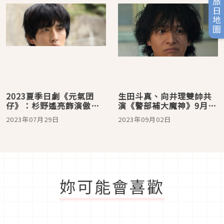
旅日地圖
2023夏季日劇《元氣囝
生田斗真、向井理雙帥共
仔》：杉野遙亮飾演傲嬌
演《警部補大魔神》9月2
書法家，在美麗的五島列
日上架KKTV
2023年07月29日
2023年09月02日
島展開新生活！
妳可能會喜歡