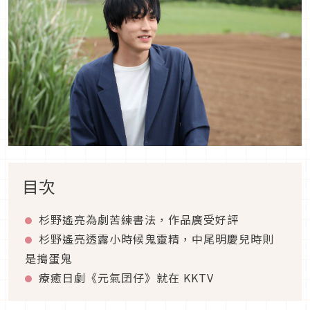
目次
杉野遙亮為劇苦練書法，作品廣受好評
杉野遙亮透露小時候鬼靈精，中尾明慶兒時則
是搗蛋鬼
療癒日劇《元氣囝仔》就在 KKTV