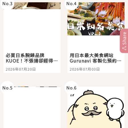
No.
3
No.
4
Share
必買日系腕錶品牌
用日本最大美食網站
KUOE！不張揚卻經得起
Gurunavi 客製化預約九
時間洗鍊的經典之作五
大都市餐廳，打造專屬
2026年07月20日
2026年07月03日
選
美食體驗！
No.
5
No.
6