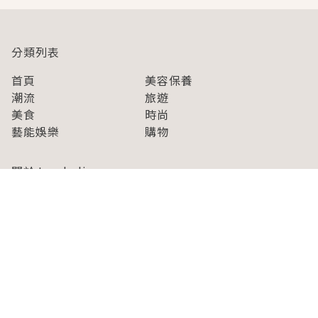
分類列表
首頁
美容保養
潮流
旅遊
美食
時尚
藝能娛樂
購物
關於Japaholic
關於我們
免責事項
寫手招募
Japaholic Girls招募
廣告、合作洽談
關鍵字列表
お問い合わせ