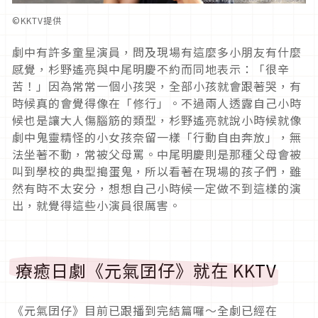
©︎KKTV提供
劇中有許多童星演員，問及現場有這麼多小朋友有什麼
感覺，杉野遙亮與中尾明慶不約而同地表示：「很辛
苦！」因為常常一個小孩哭，全部小孩就會跟著哭，有
時候真的會覺得像在「修行」。不過兩人透露自己小時
候也是讓大人傷腦筋的類型，杉野遙亮就說小時候就像
劇中鬼靈精怪的小女孩奈留一樣「行動自由奔放」，無
法坐著不動，常被父母罵。中尾明慶則是那種父母會被
叫到學校的典型搗蛋鬼，所以看著在現場的孩子們，雖
然有時不太安分，想想自己小時候一定做不到這樣的演
出，就覺得這些小演員很厲害。
療癒日劇《元氣囝仔》就在 KKTV
《元氣囝仔》目前已跟播到完結篇囉～全劇已經在