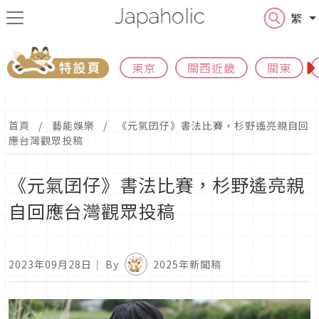
繁
東京
關西近畿
關東
首頁
藝能娛樂
《元氣囝仔》書法比賽，杉野遙亮親自回
應台灣觀眾投稿
《元氣囝仔》書法比賽，杉野遙亮親
自回應台灣觀眾投稿
2023年09月28日
｜ By
2025年新聞稿