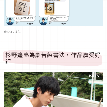
©︎KKTV提供
杉野遙亮為劇苦練書法，作品廣受好
評