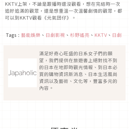
KKTV上架，不論是跟播時還沒觀看，想在完結時一次
追好追滿的觀眾，還是想重溫一次溫馨劇情的觀眾，都
可以到KKTV觀看《元氣囝仔》。
Tags :
藝能娛樂
、
日劇影視
、
杉野遙亮
、
KKTV
、
日劇
滿足好奇心旺盛的日系女子們的願
望，我們提供在旅遊書上絕對找不到
的日本在地即時觀光情報、到日本必
買的購物資訊新消息、日本生活風尚
資訊以及藝術、文化等，豐富多元的
內容。