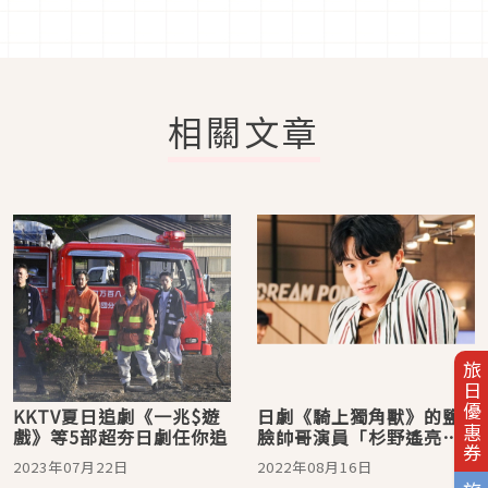
相關文章
旅日優惠券
KKTV夏日追劇《一兆$遊
日劇《騎上獨角獸》 的鹽
戲》等5部超夯日劇任你追
臉帥哥演員「杉野遙亮」
純真少年感令人怦然心
2023年07月22日
2022年08月16日
動！