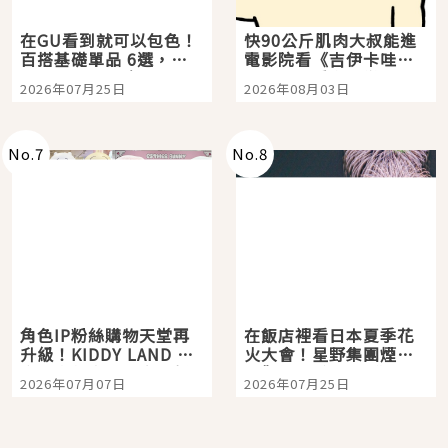
在GU看到就可以包色！
快90公斤肌肉大叔能進
百搭基礎單品 6選，閉
電影院看《吉伊卡哇》
眼全收也不心疼
嗎？日本重金屬樂團
2026年07月25日
2026年08月03日
「打首」會長與nagano
老師一同給出了答案
No.
7
No.
8
角色IP粉絲購物天堂再
在飯店裡看日本夏季花
升級！KIDDY LAND 原
火大會！星野集團煙火
宿店吉伊卡哇迎客，新
景觀飯店6選，讓你不用
2026年07月07日
2026年07月25日
開幕 OMOKADO 店3分
人擠人悠閒欣賞
即達