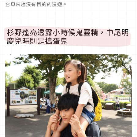
台車來趟沒有目的的漫遊。
杉野遙亮透露小時候鬼靈精，中尾明
慶兒時則是搗蛋鬼