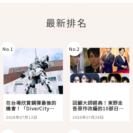
最新排名
No.
1
No.
2
在台場欣賞鋼彈最後的
回顧大師經典！東野圭
機會！「DiverCity
吾原作改編的10部日本
Tokyo Plaza」搭船、
影視作品推薦
2026年07月13日
2026年07月28日
購物、美食及夜景，一
次全體驗