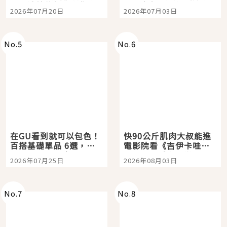
時間洗鍊的經典之作五
大都市餐廳，打造專屬
2026年07月20日
2026年07月03日
選
美食體驗！
No.
5
No.
6
在GU看到就可以包色！
快90公斤肌肉大叔能進
百搭基礎單品 6選，閉
電影院看《吉伊卡哇》
眼全收也不心疼
嗎？日本重金屬樂團
2026年07月25日
2026年08月03日
「打首」會長與nagano
老師一同給出了答案
No.
7
No.
8