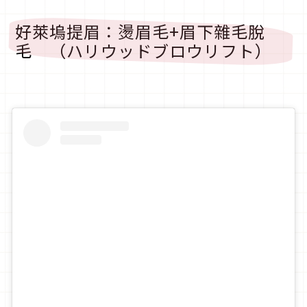
好萊塢提眉：燙眉毛+眉下雜毛脫
毛 （ハリウッドブロウリフト）