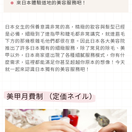
來日本體驗道地的美容服務吧！
日本女生的保養意識非常的高，精緻的妝容與髮型已經
是必備，細緻到了連指甲和睫毛都非常講究，就連眉毛
下方的那幾根雜毛他們都很在意。因此日本各大美容院
推出了許多日本獨有的細緻服務，除了常見的除毛、美
甲以外，日本商家還出現了各種細膩服務模式，你有什
麼需求，這裡都能滿足你甚至超越你原本的想像！今天
就一起來認識日本獨有的美容服務吧！
美甲月費制 （定価ネイル）