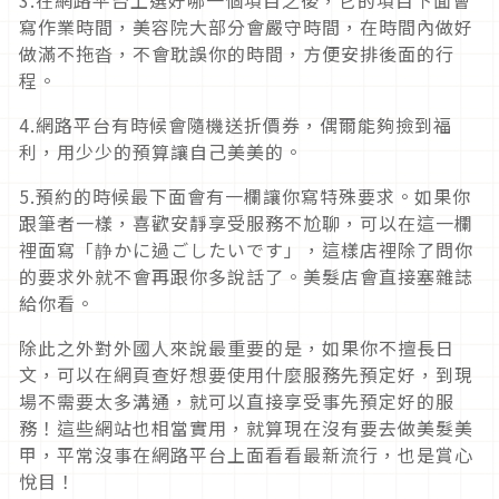
寫作業時間，美容院大部分會嚴守時間，在時間內做好
做滿不拖沓，不會耽誤你的時間，方便安排後面的行
程。
4.網路平台有時候會隨機送折價券，偶爾能夠撿到福
利，用少少的預算讓自己美美的。
5.預約的時候最下面會有一欄讓你寫特殊要求。如果你
跟筆者一樣，喜歡安靜享受服務不尬聊，可以在這一欄
裡面寫「静かに過ごしたいです」，這樣店裡除了問你
的要求外就不會再跟你多說話了。美髮店會直接塞雜誌
給你看。
除此之外對外國人來說最重要的是，如果你不擅長日
文，可以在網頁查好想要使用什麼服務先預定好，到現
場不需要太多溝通，就可以直接享受事先預定好的服
務！這些網站也相當實用，就算現在沒有要去做美髮美
甲，平常沒事在網路平台上面看看最新流行，也是賞心
悅目！