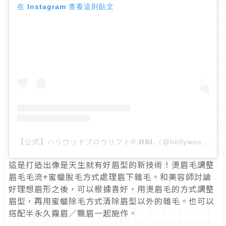
在 Instagram 查看這則貼文
【公式】ハリウッドブロウリフト®︎ 𝐇𝐁𝐋（@hollywoodbrowlift）分享的貼文
這是打造出像是天生就有好眉型的新技術！燙眉毛調整
眉毛毛流+蜜蠟脫毛方式處理眉下雜毛。和美容師討論
好理想眉形之後，可以根據喜好，用燙眉毛的方式調整
眉型，再用蜜蠟除毛方式清除眉型以外的雜毛。也可以
搭配半永久霧眉／飄眉一起施作。