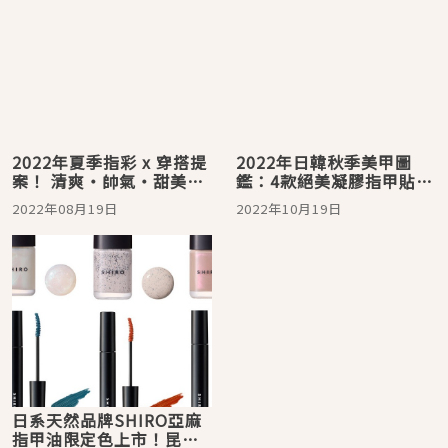
2022年夏季指彩 x 穿搭提
2022年日韓秋季美甲圖
案！ 清爽・帥氣・甜美・
鑑：4款絕美凝膠指甲貼讓
優雅神組合 ohora凝膠指
你指尖帶著美麗去旅行
2022年08月19日
2022年10月19日
甲貼讓你駕馭各種風格完
勝任何場合
日系天然品牌SHIRO亞麻
指甲油限定色上市！昆布