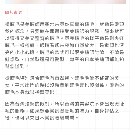
圖片來源
燙睫毛是美睫師用藥水來燙你真實的睫毛，就像是燙頭
髮的概念。只要躺在那邊接受美睫師的服務，醒來就可
以獲得又美又整齊的睫毛。燙完睫毛的樣子像是剛夾好
睫毛一樣捲翹，眼睛看起來宛如自然放大，是素顏也漂
亮的小小心機。睫毛的款式可以跟美睫師討論，不論是
魅惑型、自然型還是可愛型，專業的日本美睫師都能夠
幫您辦到。
燙睫毛特別適合睫毛有自然捲、睫毛毛流不整齊的美
女。平常出門的時候沒時間刷睫毛膏也沒關係，燙過的
睫毛本身就很捲翹亮眼！
因為台灣法規的限制，所以台灣的美容院不會出現燙睫
毛的服務。如果想要嘗試燙睫毛的魅力，自身評估之
後，也可以來日本嘗試體驗看看。