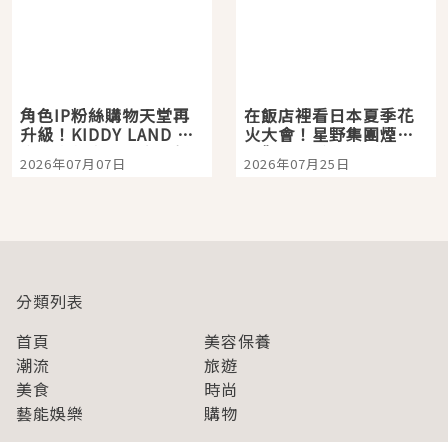
角色IP粉絲購物天堂再
在飯店裡看日本夏季花
升級！KIDDY LAND 原
火大會！星野集團煙火
宿店吉伊卡哇迎客，新
景觀飯店6選，讓你不用
2026年07月07日
2026年07月25日
開幕 OMOKADO 店3分
人擠人悠閒欣賞
即達
分類列表
首頁
美容保養
潮流
旅遊
美食
時尚
藝能娛樂
購物