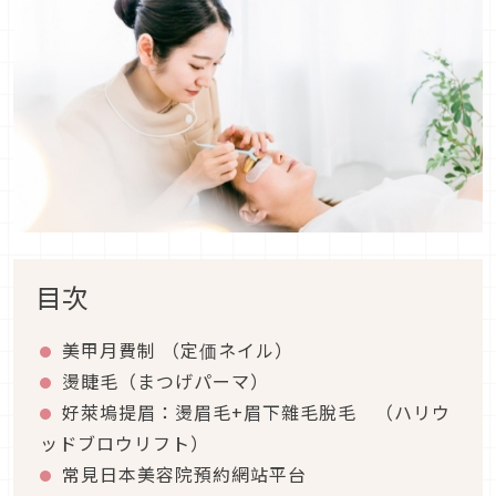
目次
美甲月費制 （定価ネイル）
燙睫毛（まつげパーマ）
好萊塢提眉：燙眉毛+眉下雜毛脫毛 （ハリウ
ッドブロウリフト）
常見日本美容院預約網站平台