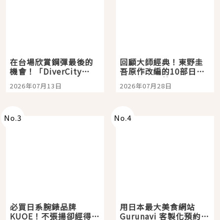
在台場欣賞鋼彈最後的
回顧大師經典！東野圭
機會！「DiverCity
吾原作改編的10部日本
Tokyo Plaza」搭船、
影視作品推薦
2026年07月13日
2026年07月28日
購物、美食及夜景，一
次全體驗
No.
3
No.
4
必買日系腕錶品牌
用日本最大美食網站
KUOE！不張揚卻經得起
Gurunavi 客製化預約九