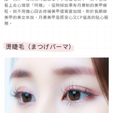
看上去心情很「阿雜」，這時候如果有月費制的美甲療
程，就不用擔心回去修補美甲還需要加錢，對於長期做
美甲的美女來說，月費美甲是既安心又CP值高的貼心服
務。
燙睫毛（まつげパーマ）