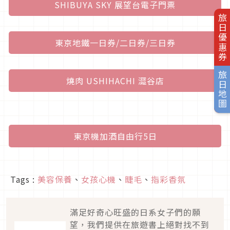
SHIBUYA SKY 展望台電子門票
旅日優惠券
東京地鐵一日券/二日券/三日券
旅日地圖
燒肉 USHIHACHI 澀谷店
東京機加酒自由行5日
Tags :
美容保養
、
女孩心機
、
睫毛
、
指彩香氛
滿足好奇心旺盛的日系女子們的願
望，我們提供在旅遊書上絕對找不到