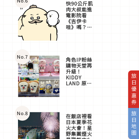
No.
6
快90公斤肌
肉大叔能進
電影院看
《吉伊卡
哇》嗎？日
本重金屬樂
團「打首」
會長與
nagano老師
一同給出了
No.
7
角色IP粉絲
答案
購物天堂再
升級！
旅日優惠券
KIDDY
LAND 原宿
店吉伊卡哇
迎客，新開
幕
OMOKADO
店3分即達
No.
8
旅日地圖
在飯店裡看
日本夏季花
火大會！星
野集團煙火