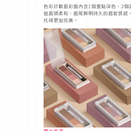
色彩診斷眉彩盤內含1個重點深色、2個
造眉頭柔和、眉尾鮮明持久的眉妝質感
托得更加完美。