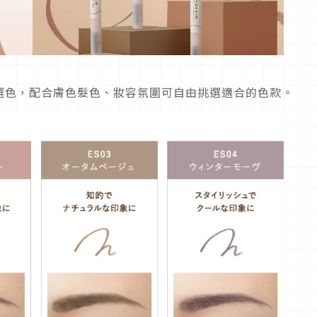
選色，配合膚色髮色、妝容氛圍可自由挑選適合的色款。