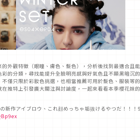
來的外觀特徵（眼瞳、膚色、髮色），分析後找到最適合且
色彩的分類，尋找能提升全臉明亮感與好氣色且不顯黑暗沉
，不僅只限於彩妝色挑選，也相當推薦可用於髮色、服裝等
前就在推特上引發廣大關注與討論度，一起來看看本季櫻花妹
elの新作アイブロウ、これ顔めっちゃ垢抜けるやつだ！！！
QBp9ex