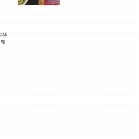
屬美食體
驗！
的極
尾部