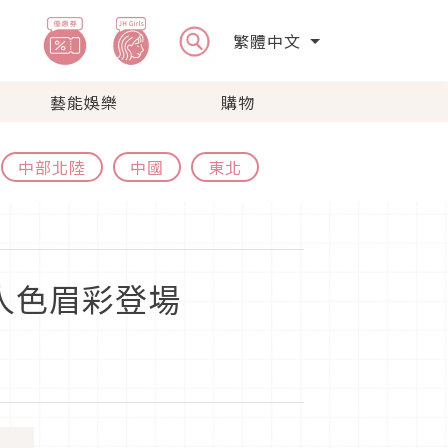
繁體中文
藝能娛樂
購物
中部北陸
中國
東北
個人色眉彩登場