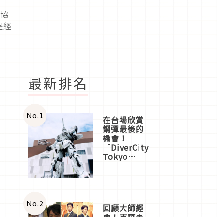
彩協
是經
最新排名
No.
1
在台場欣賞
鋼彈最後的
機會！
「DiverCity
Tokyo
Plaza」搭
船、購物、
美食及夜
景，一次全
體驗
No.
2
回顧大師經
典！東野圭