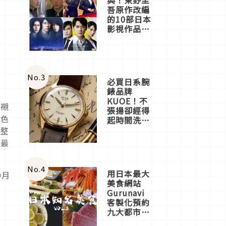
吾原作改編
的10部日本
影視作品推
薦
No.
3
必買日系腕
錶品牌
KUOE！不
能襯
張揚卻經得
的色
起時間洗鍊
的經典之作
的整
五選
的最
No.
4
用日本最大
9月
美食網站
Gurunavi
客製化預約
九大都市餐
廳，打造專