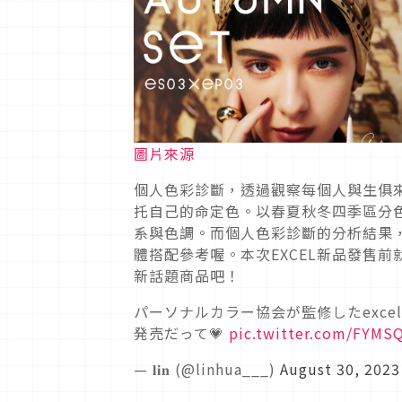
圖片來源
個人色彩診斷，透過觀察每個人與生俱
托自己的命定色。以春夏秋冬四季區分
系與色調。而個人色彩診斷的分析結果
體搭配參考喔。本次EXCEL新品發售
新話題商品吧！
パーソナルカラー協会が監修したexc
発売だって💗
pic.twitter.com/FYMS
— 𝐥𝐢𝐧 (@linhua___)
August 30, 2023