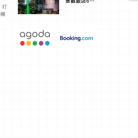
景觀飯店6
選，讓你不
，打
用人擠人悠
眉襯
閒欣賞