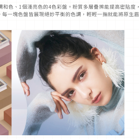
調和色、1個淺亮色的4色彩盤。粉質多層疊擦能提高密貼度
。每一塊色盤皆展現絕妙平衡的色調，輕輕一撫就能將原生