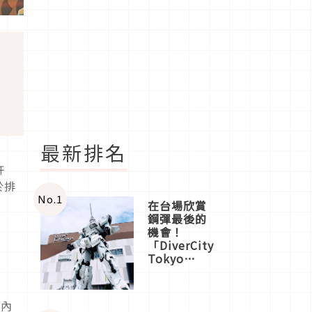
最新排名
許
於排
No.
1
在台場欣賞
鋼彈最後的
機會！
「DiverCity
Tokyo
Plaza」搭
船、購物、
美食及夜
體內
景，一次全