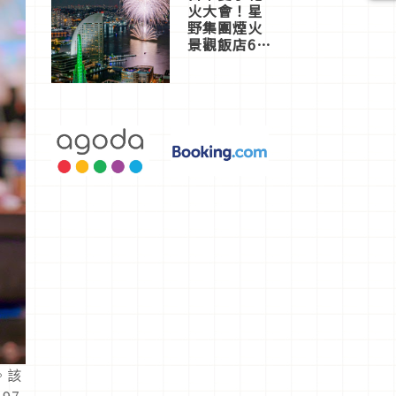
火大會！星
野集團煙火
景觀飯店6
選，讓你不
用人擠人悠
閒欣賞
。該