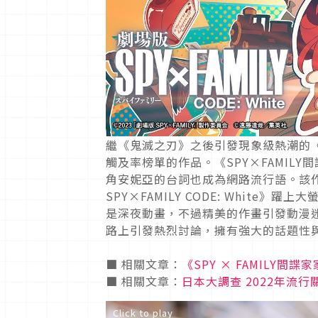
繼《鬼滅之刃》之後引發現象級熱潮的《S
觸及率榜單的作品。《SPY×FAMIL
角安妮亞的台詞也成為網路流行語。該作
SPY×FAMILY CODE: Whit
是深夜動畫，不過精美的作畫引發動漫
路上引發熱烈討論，擁有強大的話題性
■ 相關文章：
《SPY × FAMILY間
■ 相關文章：
日本大調查 2022年流
Click to play