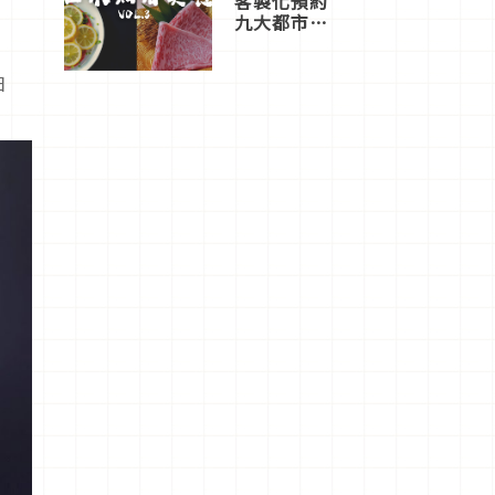
客製化預約
九大都市餐
廳，打造專
屬美食體
日
驗！