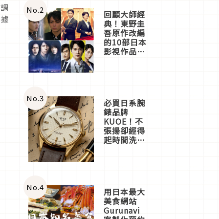
份調
體驗
No.
2
回顧大師經
數據
典！東野圭
吾原作改編
的10部日本
影視作品推
薦
No.
3
必買日系腕
錶品牌
KUOE！不
張揚卻經得
起時間洗鍊
的經典之作
五選
No.
4
用日本最大
美食網站
Gurunavi