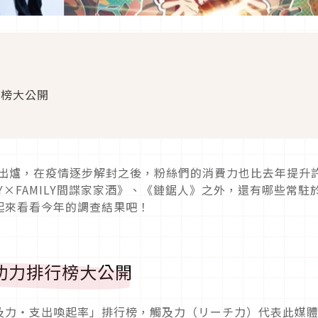
行榜大公開
告出爐，在疫情逐步解封之後，粉絲們的消費力也比去年提升
×FAMILY間諜家家酒》、《鏈鋸人》之外，還有哪些常駐
起來看看今年的調查結果吧！
金功力排行榜大公開
及力・支出喚起率」排行榜，觸及力（リーチ力）代表此媒