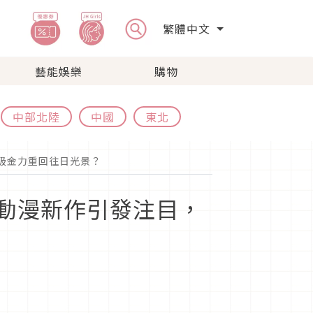
繁體中文
藝能娛樂
購物
中部北陸
中國
東北
的吸金力重回往日光景？
氣動漫新作引發注目，