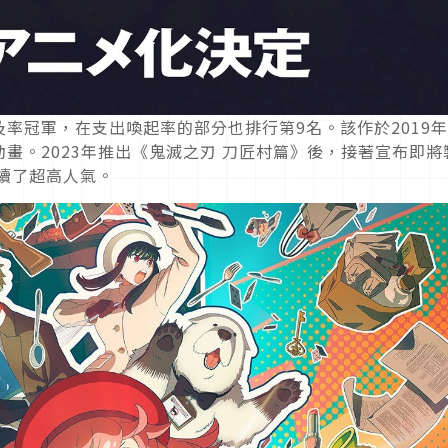
率冠軍，在支出喚起率的部分也排行第9名。該作於2019
畫。2023年推出《鬼滅之刃 刀匠村篇》後，接著宣布即將
續了超高人氣。