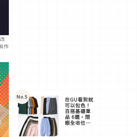
年改
製作
No.
5
在GU看到就
可以包色！
百搭基礎單
品 6選，閉
眼全收也不
心疼