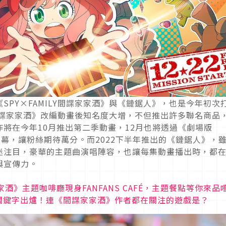
PY×FAMILY間諜家家酒》與《鏈鋸人》，也是今年初次
Y間諜家家酒》改編動畫後知名度大增，不但推出許多聯名商品
將在今年10月推出第二季動畫，12月也將透過《劇場版
e》躍上大螢幕，讓粉絲期待萬分。而2022下半年推出的《鏈鋸人》，
迷注目，豪華的主題曲演唱陣容，也讓每集動畫播出時，都
與宣傳力。
諜家家酒》主題咖啡廳現身FANFANS CAFÉ，主題餐點等你來品
行關鍵字出爐！連《間諜家家酒》作者都在關注的遊戲是？