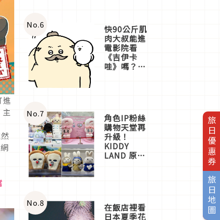
No.
6
快90公斤肌
肉大叔能進
電影院看
《吉伊卡
哇》嗎？日
本重金屬樂
團「打首」
會長與
打進
nagano老師
，主
一同給出了
No.
7
角色IP粉絲
旅日優惠券
答案
購物天堂再
雖然
升級！
KIDDY
在網
LAND 原宿
店吉伊卡哇
迎客，新開
旅日地圖
嚐
幕
OMOKADO
店3分即達
No.
8
在飯店裡看
日本夏季花