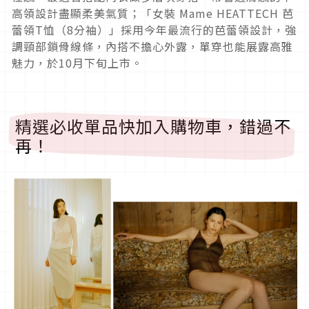
高領設計盡顯柔美氣質；「女裝 Mame HEATTECH 芭
蕾領T恤（8分袖）」採用今年最流行的芭蕾領設計，強
調頸部鎖骨線條，內搭不擔心外露，單穿也能展露高雅
魅力，於10月下旬上市。
精選必收單品快加入購物車，錯過不
再！