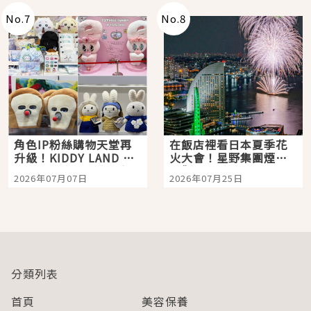
No.
7
No.
8
角色IP粉絲購物天堂再
在飯店裡看日本夏季花
升級！KIDDY LAND 原
火大會！星野集團煙火
宿店吉伊卡哇迎客，新
景觀飯店6選，讓你不用
2026年07月07日
2026年07月25日
開幕 OMOKADO 店3分
人擠人悠閒欣賞
即達
分類列表
首頁
美容保養