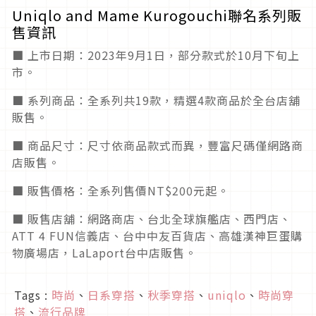
Uniqlo and Mame Kurogouchi聯名系列販
售資訊
■ 上市日期：2023年9月1日，部分款式於10月下旬上
市。
■ 系列商品：全系列共19款，精選4款商品於全台店舖
販售。
■ 商品尺寸：尺寸依商品款式而異，豐富尺碼僅網路商
店販售。
■ 販售價格：全系列售價NT$200元起。
■ 販售店舖：網路商店、台北全球旗艦店、西門店、
ATT 4 FUN信義店、台中中友百貨店、高雄漢神巨蛋購
物廣場店，LaLaport台中店販售。
Tags :
時尚
、
日系穿搭
、
秋季穿搭
、
uniqlo
、
時尚穿
搭
、
流行品牌