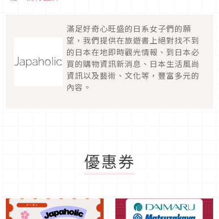
滿足好奇心旺盛的日系女子們的願
望，我們提供在旅遊書上絕對找不到
的日本在地即時觀光情報、到日本必
買的購物資訊新消息、日本生活風尚
資訊以及藝術、文化等，豐富多元的
內容。
優惠券