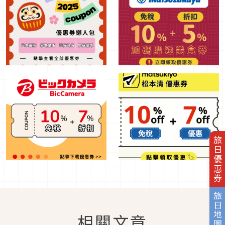
旅日優惠券
旅日地圖
相關文章