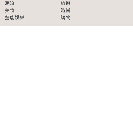
潮流
旅遊
美食
時尚
藝能娛樂
購物
關於Japaholic
關於我們
免責事項
寫手招募
Japaholic Girls招募
廣告、合作洽談
關鍵字列表
お問い合わせ
看看更多有關Japaholic！