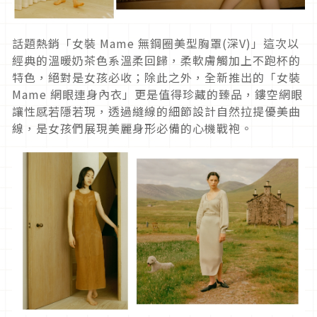
話題熱銷「女裝 Mame 無鋼圈美型胸罩(深V)」這次以
經典的溫暖奶茶色系溫柔回歸，柔軟膚觸加上不跑杯的
特色，絕對是女孩必收；除此之外，全新推出的「女裝
Mame 網眼連身內衣」更是值得珍藏的臻品，鏤空網眼
讓性感若隱若現，透過縫線的細節設計自然拉提優美曲
線，是女孩們展現美麗身形必備的心機戰袍。