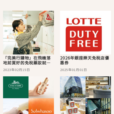
「完美行購物」在飛機落
2026年銀座樂天免稅店優
地前買好的免稅藥妝就在
惠券
機場等你！不用排隊輕鬆
2023年02月15日
2025年01月01日
領取好方便