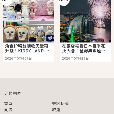
角色IP粉絲購物天堂再
在飯店裡看日本夏季花
升級！KIDDY LAND 原
火大會！星野集團煙火
宿店吉伊卡哇迎客，新
景觀飯店6選，讓你不用
2026年07月07日
2026年07月25日
開幕 OMOKADO 店3分
人擠人悠閒欣賞
即達
分類列表
首頁
美容保養
潮流
旅遊