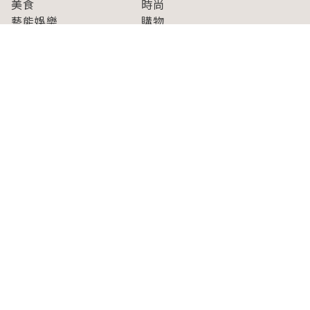
美食
時尚
藝能娛樂
購物
關於Japaholic
關於我們
免責事項
寫手招募
Japaholic Girls招募
廣告、合作洽談
關鍵字列表
お問い合わせ
看看更多有關Japaholic！