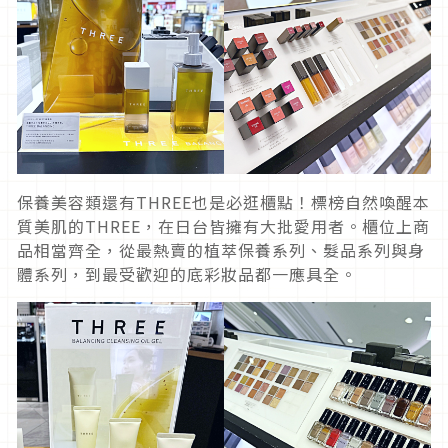
保養美容類還有THREE也是必逛櫃點！標榜自然喚醒本
質美肌的THREE，在日台皆擁有大批愛用者。櫃位上商
品相當齊全，從最熱賣的植萃保養系列、髮品系列與身
體系列，到最受歡迎的底彩妝品都一應具全。