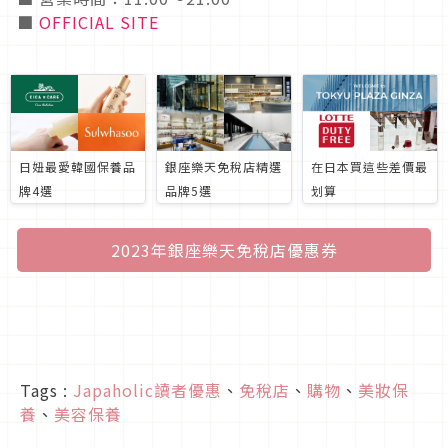
■
OFFICIAL SITE
日妞最愛韓國保養品
銀座樂天免稅店精選
在日本買這些差價最
牌4選
品牌5選
划算
2023年銀座樂天免稅店優惠券
Tags :
Japaholic讀者優惠
、
免稅店
、
購物
、
美妝保
養
、
美容保養