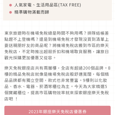
人氣家電、生活用品區(TAX FREE)
精準購物滿載而歸
東京旅遊時在機場免稅總是時間不夠用嗎？排隊結帳差
點趕不上登機嗎？還是到機場免稅才發現沒買到清單上
要送親朋好友的商品呢？將機場免稅店搬到市區的樂天
免稅店，不定時推出超殺折扣和機場取貨服務，讓旅日
觀光採購更加優惠又從容。
樂天免稅銀座店共有兩層樓，全店有超過200個品牌。8
樓的精品免稅店就像是機場免稅店般舒適寬闊，每個精
品品牌都有獨立空間，款式也非常豐富。9樓則以化妝
品、香水、電器、菸酒等櫃位為主。今天為大家精選5
個寶藏櫃位，提高市區購物效率就來探索銀座樂天免稅
店吧 ！
2023年銀座樂天免稅店優惠券