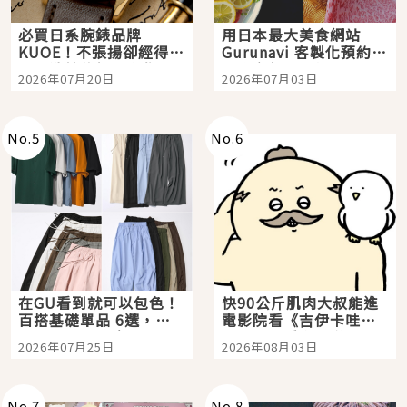
必買日系腕錶品牌
用日本最大美食網站
KUOE！不張揚卻經得起
Gurunavi 客製化預約九
時間洗鍊的經典之作五
大都市餐廳，打造專屬
2026年07月20日
2026年07月03日
選
美食體驗！
No.
5
No.
6
在GU看到就可以包色！
快90公斤肌肉大叔能進
百搭基礎單品 6選，閉
電影院看《吉伊卡哇》
眼全收也不心疼
嗎？日本重金屬樂團
2026年07月25日
2026年08月03日
「打首」會長與nagano
老師一同給出了答案
No.
7
No.
8