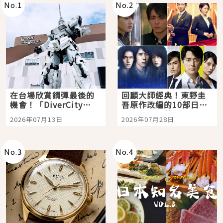
No.
1
No.
2
在台場欣賞鋼彈最後的
回顧大師經典！東野圭
機會！「DiverCity
吾原作改編的10部日本
Tokyo Plaza」搭船、
影視作品推薦
2026年07月13日
2026年07月28日
購物、美食及夜景，一
次全體驗
No.
3
No.
4