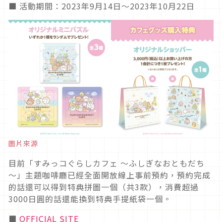
■ 活動期間：2023年9月14日〜2023年10月22日
圖片來源
目前「すみっコぐらしカフェ ～ふしぎなおともだち
～」主題咖啡廳已經全面開放線上事前預約，預約完成
的話還可以得到特典拼圖一個（共3款），消費超過
3000日圓的話還能換到特典手提紙袋一個。
■
OFFICIAL SITE