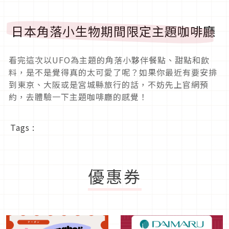
當然，除了享用美食與飲料之外，想必大家來主題咖啡
廳，最期待的就是滿滿的可愛周邊，這次的「すみっコ
ぐらしカフェ ～ふしぎなおともだち～」也推出了近十
種不同的周邊，包含了吊飾、收納袋、杯子、餐具等
等，每種都超萌，實在很難不下手啊！
除了實體的期間限定咖啡廳與周邊販售之外，官方也有
開設期間限定的
線上商店
，讓大家可以買到這次推出的
新周邊！
■ 活動期間：7月28日 11:00〜2022年10月1日 23:59
OFFICIAL SITE
■
日本角落小生物期間限定主題咖啡廳
看完這次以UFO為主題的角落小夥伴餐點、甜點和飲
料，是不是覺得真的太可愛了呢？如果你最近有要安排