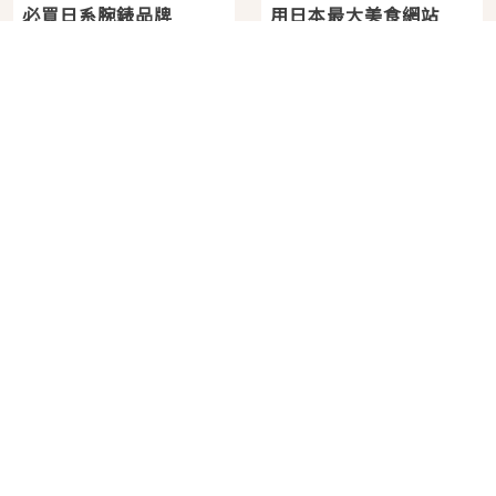
在台場欣賞鋼彈最後的
回顧大師經典！東野圭
機會！「DiverCity
吾原作改編的10部日本
Tokyo Plaza」搭船、
影視作品推薦
2026年07月13日
2026年07月28日
購物、美食及夜景，一
次全體驗
No.
3
No.
4
必買日系腕錶品牌
用日本最大美食網站
KUOE！不張揚卻經得起
Gurunavi 客製化預約九
時間洗鍊的經典之作五
大都市餐廳，打造專屬
2026年07月20日
2026年07月03日
選
美食體驗！
No.
5
No.
6