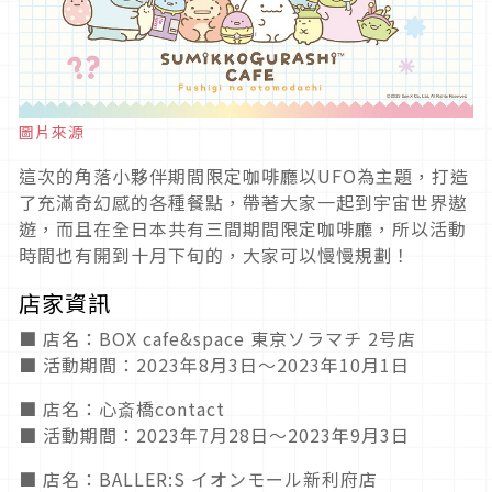
圖片來源
這次的角落小夥伴期間限定咖啡廳以UFO為主題，打造
了充滿奇幻感的各種餐點，帶著大家一起到宇宙世界遨
遊，而且在全日本共有三間期間限定咖啡廳，所以活動
時間也有開到十月下旬的，大家可以慢慢規劃！
店家資訊
■ 店名：BOX cafe&space 東京ソラマチ 2号店
■ 活動期間：2023年8月3日〜2023年10月1日
■ 店名：心斎橋contact
■ 活動期間：2023年7月28日〜2023年9月3日
■ 店名：BALLER:S イオンモール新利府店