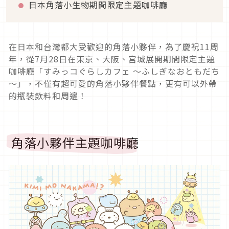
日本角落小生物期間限定主題咖啡廳
在日本和台灣都大受歡迎的角落小夥伴，為了慶祝11周
年，從7月28日在東京、大阪、宮城展開期間限定主題
咖啡廳「すみっコぐらしカフェ ～ふしぎなおともだち
～」，不僅有超可愛的角落小夥伴餐點，更有可以外帶
的瓶裝飲料和周邊！
角落小夥伴主題咖啡廳