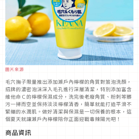
圖片來源
毛穴撫子限量推出添加瀨戶內檸檬的角質對策泡洗顏，
招牌的濃密泡沫深入毛孔進行深層清潔，特別添加富含
維他命Ｃ的檸檬保濕成分，洗完後老廢角質、粉刺等髒
污一掃而空並保持淡淡檸檬清香，簡單就能打造平滑不
緊繃的水潤肌。做好清潔與保濕是一切保養的根本，這
個夏天就讓瀨戶內檸檬陪你正面迎戰毒辣陽光吧！
商品資訊