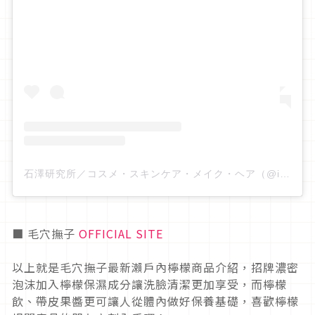
石澤研究所／コスメ・スキンケア・メイク・ヘア（@ishizawalab）分享的貼文
■ 毛穴撫子
OFFICIAL SITE
以上就是毛穴撫子最新瀨戶內檸檬商品介紹，招牌濃密
泡沫加入檸檬保濕成分讓洗臉清潔更加享受，而檸檬
飲、帶皮果醬更可讓人從體內做好保養基礎，喜歡檸檬