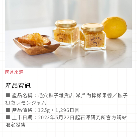
圖片來源
產品資訊
■ 產品名稱：毛穴撫子雜貨店 瀨戶內檸檬果醬／撫子
初恋レモンジャム
■ 產品價格：125g，1,296日圓
■ 上市日期：2023年5月22日起石澤研究所官方網站
限定發售