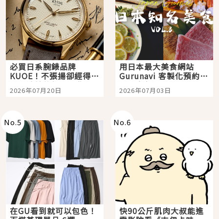
必買日系腕錶品牌
用日本最大美食網站
KUOE！不張揚卻經得起
Gurunavi 客製化預約九
時間洗鍊的經典之作五
大都市餐廳，打造專屬
2026年07月20日
2026年07月03日
選
美食體驗！
No.
5
No.
6
在GU看到就可以包色！
快90公斤肌肉大叔能進