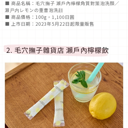
■ 商品名稱：毛穴撫子 瀨戶內檸檬角質對策泡洗顏／
瀬戸内レモンの重曹泡洗顔
■ 商品價格：100g，1,100日圓
■ 上市日期：2023年5月22日起限量販售
2. 毛穴撫子雜貨店 瀨戶內檸檬飲