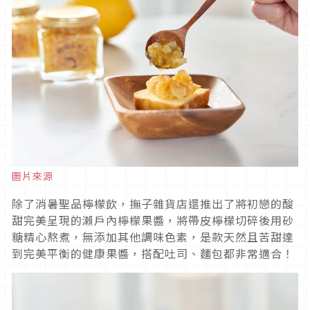
圖片來源
除了消暑聖品檸檬飲，撫子雜貨店還推出了將初戀的酸
甜完美呈現的瀨戶內檸檬果醬，將帶皮檸檬切碎後用砂
糖精心熬煮，無添加其他調味色素，是款天然且苦甜達
到完美平衡的健康果醬，搭配吐司、麵包都非常適合！