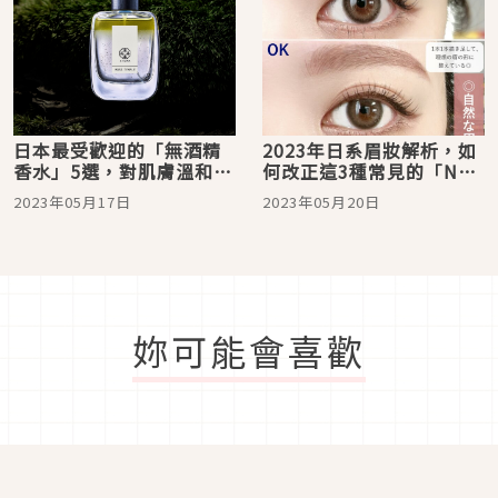
日本最受歡迎的「無酒精
2023年日系眉妝解析，如
香水」5選，對肌膚溫和的
何改正這3種常見的「NG
自然香氣使用起來更加安
眉」畫法？
2023年05月17日
2023年05月20日
心
妳可能會喜歡