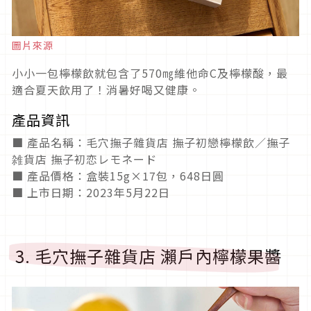
圖片來源
小小一包檸檬飲就包含了570㎎維他命C及檸檬酸，最
適合夏天飲用了！消暑好喝又健康。
產品資訊
■ 產品名稱：毛穴撫子雜貨店 撫子初戀檸檬飲／撫子
雑貨店 撫子初恋レモネード
■ 產品價格：盒裝15g×17包，648日圓
■ 上市日期：2023年5月22日
3. 毛穴撫子雜貨店 瀨戶內檸檬果醬