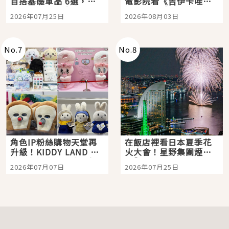
百搭基礎單品 6選，閉
電影院看《吉伊卡哇》
眼全收也不心疼
嗎？日本重金屬樂團
2026年07月25日
2026年08月03日
「打首」會長與nagano
老師一同給出了答案
No.
7
No.
8
角色IP粉絲購物天堂再
在飯店裡看日本夏季花
升級！KIDDY LAND 原
火大會！星野集團煙火
宿店吉伊卡哇迎客，新
景觀飯店6選，讓你不用
2026年07月07日
2026年07月25日
開幕 OMOKADO 店3分
人擠人悠閒欣賞
即達