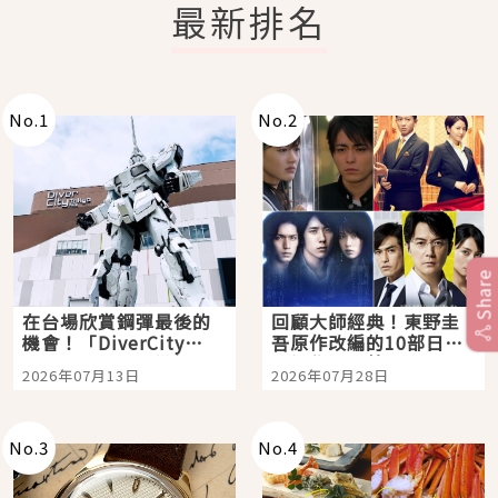
最新排名
No.
1
No.
2
Share
在台場欣賞鋼彈最後的
回顧大師經典！東野圭
機會！「DiverCity
吾原作改編的10部日本
Tokyo Plaza」搭船、
影視作品推薦
2026年07月13日
2026年07月28日
購物、美食及夜景，一
次全體驗
No.
3
No.
4