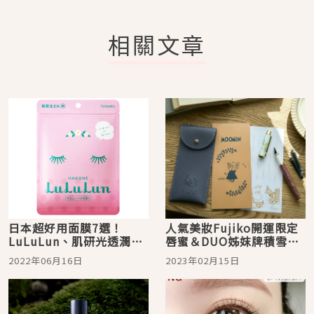
相關文章
日本超好用面膜7選！
人氣美妝Fujiko開運限定
LuLuLun、肌研光透潤、
唇蜜＆DUO姊妺牌積雪草
超保濕酒粕面膜用過必回
面膜搶先體驗！日本雜誌
2022年06月16日
2023年02月15日
購
贈品2023年2月最新情報