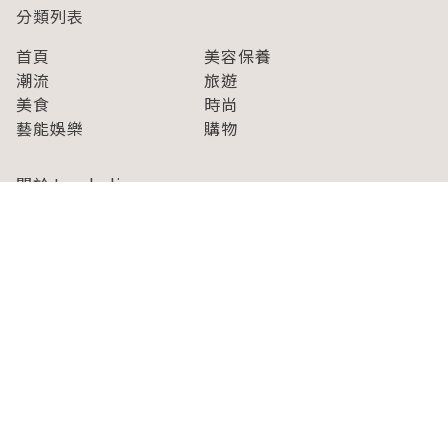
分類列表
首頁
美容保養
潮流
旅遊
美食
時尚
藝能娛樂
購物
關於Japaholic
關於我們
免責事項
寫手招募
Japaholic Girls招募
廣告、合作洽談
關鍵字列表
お問い合わせ