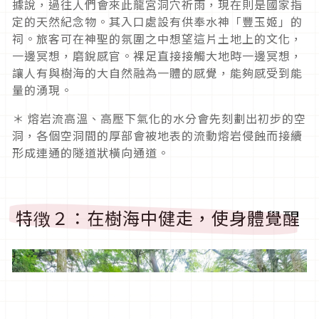
據說，過往人們會來此龍宮洞穴祈雨，現在則是國家指
定的天然紀念物。其入口處設有供奉水神「豐玉姬」的
祠。旅客可在神聖的氛圍之中想望這片土地上的文化，
一邊冥想，磨銳感官。裸足直接接觸大地時一邊冥想，
讓人有與樹海的大自然融為一體的感覺，能夠感受到能
量的湧現。
＊ 熔岩流高溫、高壓下氣化的水分會先刻劃出初步的空
洞，各個空洞間的厚部會被地表的流動熔岩侵蝕而接續
形成連通的隧道狀橫向通道。
特徴２：在樹海中健走，使身體覺醒