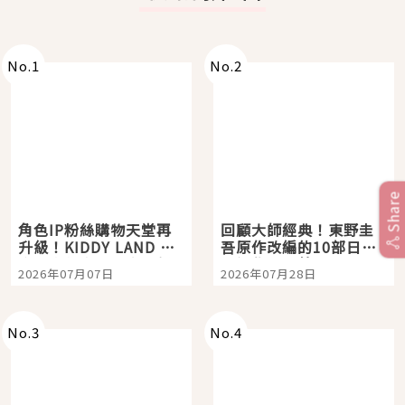
No.
1
No.
2
Share
角色IP粉絲購物天堂再
回顧大師經典！東野圭
升級！KIDDY LAND 原
吾原作改編的10部日本
宿店吉伊卡哇迎客，新
影視作品推薦
2026年07月07日
2026年07月28日
開幕 OMOKADO 店3分
即達
No.
3
No.
4