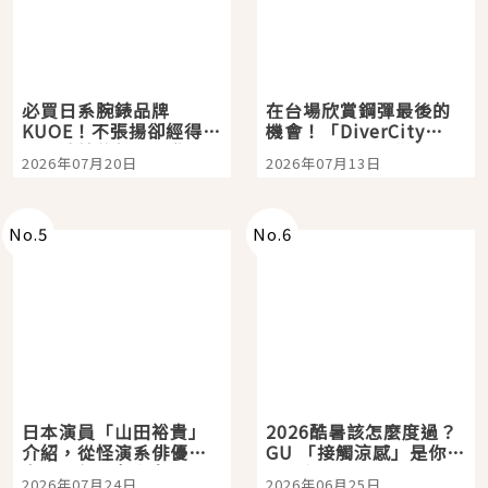
必買日系腕錶品牌
在台場欣賞鋼彈最後的
KUOE！不張揚卻經得起
機會！「DiverCity
時間洗鍊的經典之作五
Tokyo Plaza」搭船、
2026年07月20日
2026年07月13日
選
購物、美食及夜景，一
次全體驗
No.
5
No.
6
日本演員「山田裕貴」
2026酷暑該怎麼度過？
介紹，從怪演系俳優走
GU 「接觸涼感」是你的
向國民級日劇主角
夏日救星
2026年07月24日
2026年06月25日