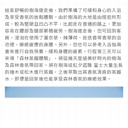
結束舒暢的樹海健走後，我們準備了可緩和身心的入浴
及享受香氛的放鬆體驗。由於樹海的大地是由熔岩所形
成，較為堅硬且凹凸不平，比起走在普通的路上，更加
容易在腰部及腿部累積疲勞。樹海健走後，您可回到客
房，浸泡在使用了薰衣草、辣薄荷、迷迭香等香草的浴
池裡，療癒疲憊的身體。另外，您也可以參考入浴指南
書來進行自我保養，緩和身體的疲累。行程第三天可以
來場「森林蒸餾體驗」，將這幾天度過美好時光的樹海
及森林香氛帶回家。將在樹海或虹夕諾雅 富士大量生長
的檜木或松木進行蒸餾，之後萃取出其香氣清爽的蒸餾
水，即便是回家後也能享受森林香氛的療癒效果。