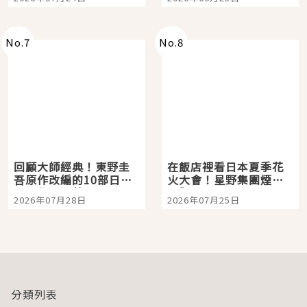
No.
7
No.
8
回顧大師經典！東野圭
在飯店裡看日本夏季花
吾原作改編的10部日本
火大會！星野集團煙火
影視作品推薦
景觀飯店6選，讓你不用
2026年07月28日
2026年07月25日
人擠人悠閒欣賞
分類列表