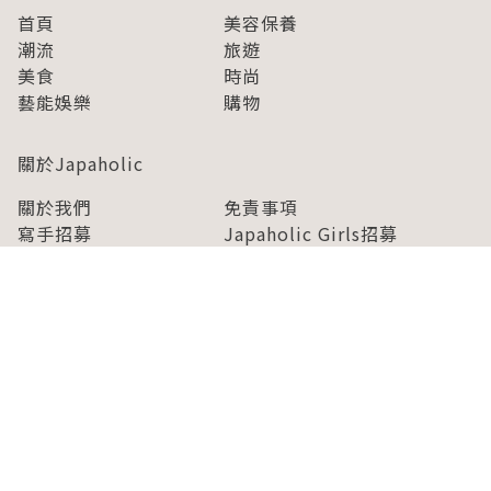
首頁
美容保養
潮流
旅遊
美食
時尚
藝能娛樂
購物
關於Japaholic
關於我們
免責事項
寫手招募
Japaholic Girls招募
廣告、合作洽談
關鍵字列表
お問い合わせ