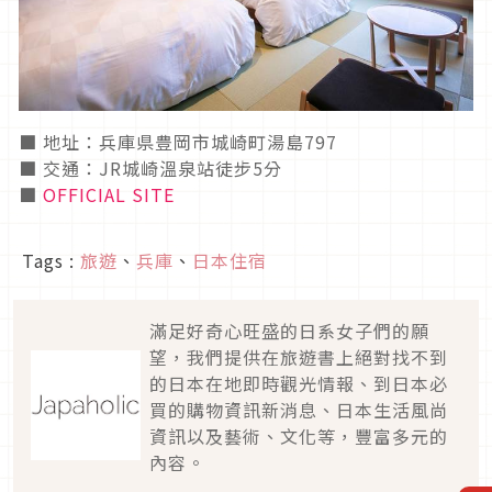
■ 地址：兵庫県豊岡市城崎町湯島797
■ 交通：JR城崎溫泉站徒步5分
■
OFFICIAL SITE
Tags :
旅遊
、
兵庫
、
日本住宿
滿足好奇心旺盛的日系女子們的願
望，我們提供在旅遊書上絕對找不到
的日本在地即時觀光情報、到日本必
買的購物資訊新消息、日本生活風尚
資訊以及藝術、文化等，豐富多元的
內容。