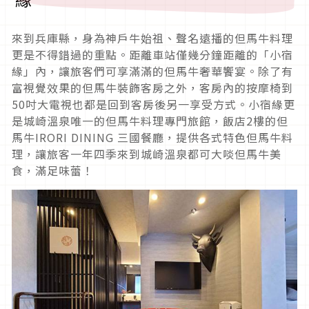
來到兵庫縣，身為神戶牛始祖、聲名遠播的但馬牛料理
更是不得錯過的重點。距離車站僅幾分鐘距離的「小宿
緣」內，讓旅客們可享滿滿的但馬牛奢華饗宴。除了有
富視覺效果的但馬牛裝飾客房之外，客房內的按摩椅到
50吋大電視也都是回到客房後另一享受方式。小宿緣更
是城崎溫泉唯一的但馬牛料理專門旅館，飯店2樓的但
馬牛IRORI DINING 三國餐廳，提供各式特色但馬牛料
理，讓旅客一年四季來到城崎溫泉都可大啖但馬牛美
食，滿足味蕾！