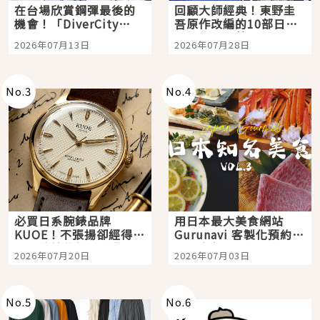
在台場欣賞鋼彈最後的
回顧大師經典！東野圭
機會！「DiverCity
吾原作改編的10部日本
Tokyo Plaza」搭船、
影視作品推薦
2026年07月13日
2026年07月28日
購物、美食及夜景，一
次全體驗
No.
3
No.
4
必買日系腕錶品牌
用日本最大美食網站
KUOE！不張揚卻經得起
Gurunavi 客製化預約九
時間洗鍊的經典之作五
大都市餐廳，打造專屬
2026年07月20日
2026年07月03日
選
美食體驗！
No.
5
No.
6