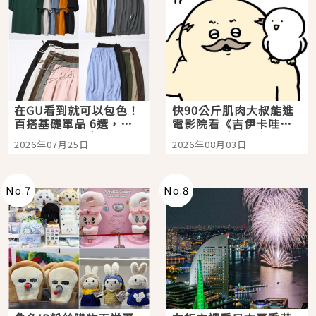
在GU看到就可以包色！
快90公斤肌肉大叔能進
百搭基礎單品 6選，閉
電影院看《吉伊卡哇》
眼全收也不心疼
嗎？日本重金屬樂團
2026年07月25日
2026年08月03日
「打首」會長與nagano
老師一同給出了答案
No.
7
No.
8