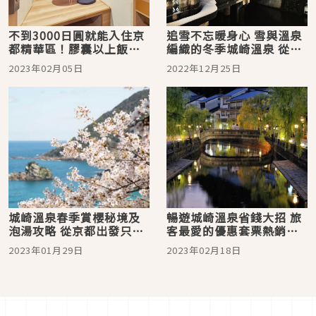
不到3000日圓就能入住京
追雪不忘暖身心 雪與溫泉
都精華區！膠囊以上飯店
編織的冬季城崎溫泉 從北
未滿，新型態日本住宿
到南一路玩 一地包辦冷暖
2023年02月05日
2022年12月25日
「THE POCKET HOTEL
雙饗宴
京都」
城崎溫泉春季賞櫻秘境及
暢遊城崎溫泉省錢大招 旅
泡湯攻略 從京都出發只要
客最愛的優惠套票熱銷中
2.5小時 集合台人旅日最愛
於溫泉小鎮來場美食及文
2023年01月29日
2023年02月18日
兩大元素！
化的邂逅之旅