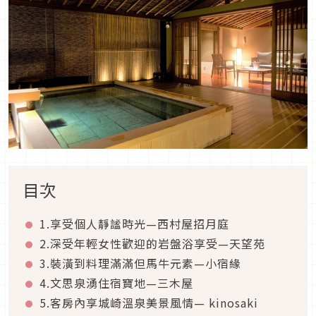
目次
1.享受個人靜謐時光—西村屋招月庭
2.深受年輕女性歡迎的岩盤浴享受—天望苑
3.裝潢到料理滿滿但馬牛元素—小宿緣
4.文思泉湧住宿寶地—三木屋
5.客房內享城崎溫泉美景風情— kinosaki