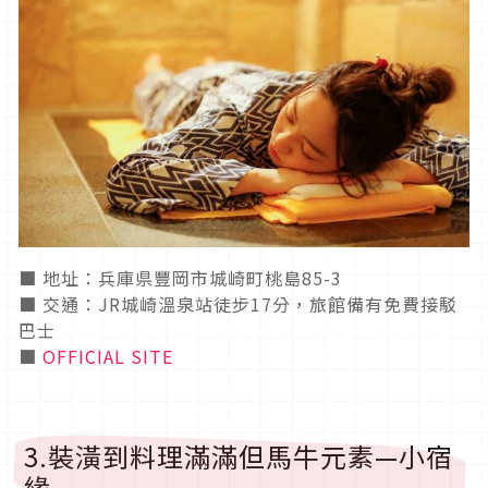
■ 地址：兵庫県豐岡市城崎町桃島85-3
■ 交通：JR城崎溫泉站徒步17分，旅館備有免費接駁
巴士
■
OFFICIAL SITE
3.裝潢到料理滿滿但馬牛元素—小宿
緣