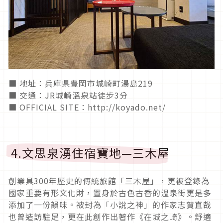
■ 地址：兵庫県豊岡市城崎町湯島219
■ 交通：JR城崎溫泉站徒步3分
■ OFFICIAL SITE：http://koyado.net/
4.文思泉湧住宿寶地—三木屋
創業具300年歷史的傳統旅館「三木屋」，更被登錄為
國家重要有形文化財，置身於古色古香的溫泉街更是多
添加了一份韻味。被封為「小說之神」的作家志賀直哉
也曾造訪駐足，更在此創作出著作《在城之崎》。舒適