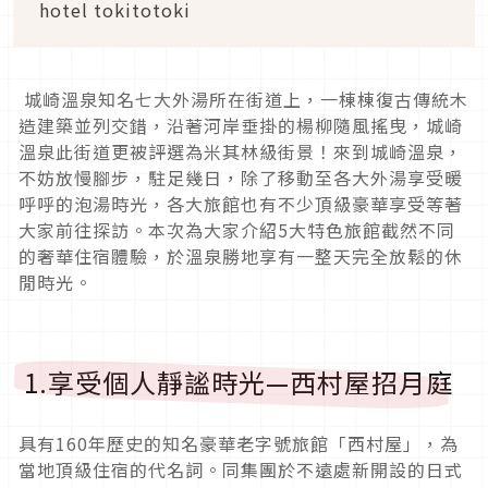
hotel tokitotoki
城崎溫泉知名七大外湯所在街道上，一棟棟復古傳統木
造建築並列交錯，沿著河岸垂掛的楊柳隨風搖曳，城崎
溫泉此街道更被評選為米其林級街景！來到城崎溫泉，
不妨放慢腳步，駐足幾日，除了移動至各大外湯享受暖
呼呼的泡湯時光，各大旅館也有不少頂級豪華享受等著
大家前往探訪。本次為大家介紹5大特色旅館截然不同
的奢華住宿體驗，於溫泉勝地享有一整天完全放鬆的休
閒時光。
1.享受個人靜謐時光—西村屋招月庭
具有160年歷史的知名豪華老字號旅館「西村屋」，為
當地頂級住宿的代名詞。同集團於不遠處新開設的日式