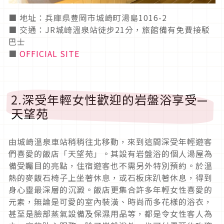
■ 地址：兵庫県豊岡市城崎町湯島1016-2
■ 交通：JR城崎溫泉站徒步21分，旅館備有免費接駁
巴士
■
OFFICIAL SITE
2.深受年輕女性歡迎的岩盤浴享受—
天望苑
由城崎溫泉車站稍稍往北移動，來到這間深受年輕遊客
們喜愛的飯店「天望苑」。其設有岩盤浴的個人湯屋為
備受矚目的亮點，住宿遊客也不需另外特別預約。於溫
熱的麥飯石椅子上坐著休息，或石板床趴著休息，得到
身心靈最深層的沉澱。飯店更集合許多年輕女性喜愛的
元素，無論是可愛的室內裝潢、時尚而多花樣的浴衣，
甚至是臉部蒸氣設備及保濕用品等，都是令女性客人為