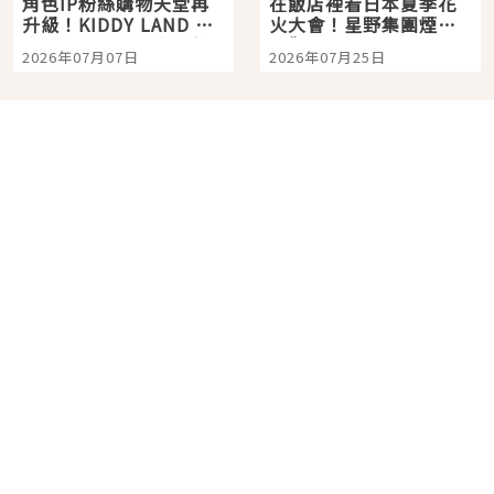
角色IP粉絲購物天堂再
在飯店裡看日本夏季花
升級！KIDDY LAND 原
火大會！星野集團煙火
宿店吉伊卡哇迎客，新
景觀飯店6選，讓你不用
2026年07月07日
2026年07月25日
開幕 OMOKADO 店3分
人擠人悠閒欣賞
即達
分類列表
首頁
美容保養
潮流
旅遊
美食
時尚
藝能娛樂
購物
關於Japaholic
關於我們
免責事項
寫手招募
Japaholic Girls招募
廣告、合作洽談
關鍵字列表