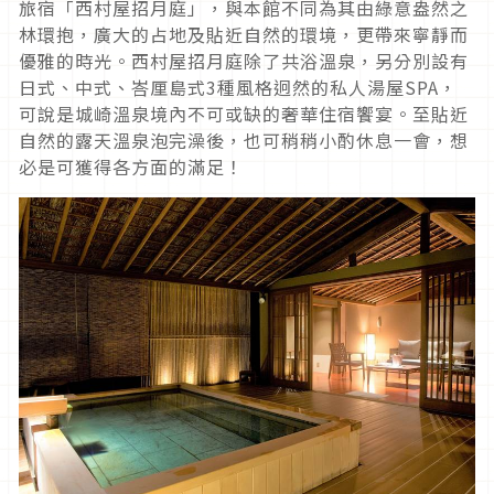
旅宿「西村屋招月庭」，與本館不同為其由綠意盎然之
林環抱，廣大的占地及貼近自然的環境，更帶來寧靜而
優雅的時光。西村屋招月庭除了共浴溫泉，另分別設有
日式、中式、峇厘島式3種風格迥然的私人湯屋SPA，
可說是城崎溫泉境內不可或缺的奢華住宿饗宴。至貼近
自然的露天溫泉泡完澡後，也可稍稍小酌休息一會，想
必是可獲得各方面的滿足！