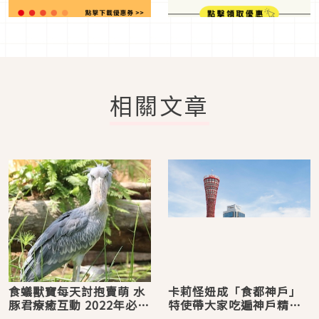
相關文章
食蟻獸寶每天討抱賣萌 水
卡莉怪妞成「食都神戶」
豚君療癒互動 2022年必看
特使帶大家吃遍神戶精選
日本神戶陸水空四大親子
美食 師妹「FRUITS