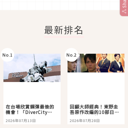
Share
最新排名
No.
1
No.
2
在台場欣賞鋼彈最後的
回顧大師經典！東野圭
機會！「DiverCity
吾原作改編的10部日本
Tokyo Plaza」搭船、
影視作品推薦
2026年07月13日
2026年07月28日
購物、美食及夜景，一