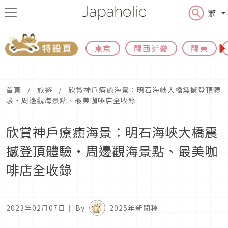
繁
東京
關西近畿
關東
首頁
旅遊
​​欣賞神戶療癒海景：明石海峽大橋震撼登頂體
驗・周邊觀海景點、最美咖啡店全收錄
​​欣賞神戶療癒海景：明石海峽大橋震
撼登頂體驗・周邊觀海景點、最美咖
啡店全收錄
2023年02月07日
｜ By
2025年新聞稿