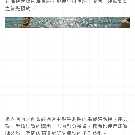
石海峽大橋的海景座位即使平日也座無虛席，建議到訪
之前先預約。
進入店內之前會經過店主親手貼製的馬賽磚階梯、用貝
殼、手繪裝置的牆面，店內部分餐桌、牆面也使用馬賽
磚裝飾，整間店瀰漫鮮明又獨特的手作藝術。