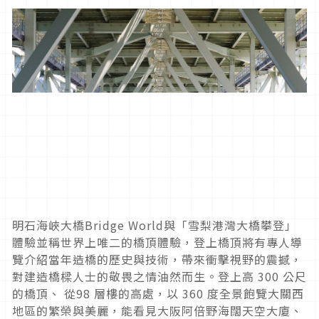
明石海峽大橋Bridge World與「雪梨港灣大橋攀登」
體驗並稱世界上唯二的橋頂體驗，登上橋頂將有專人導
覽介紹當年造橋的歷史與技術，帶來衝擊視野的震撼，
對建造橋樑人士的敬畏之情油然而生。登上高 300 公尺
的橋頂、 從98 層樓的高處，以 360 度全景飽覽大關西
地區的繁榮與美麗，能看見大阪阿倍野海闊天空大廈、