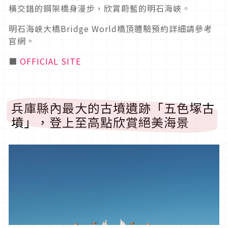
橫交錯的鋼架橋身漫步，欣賞蔚藍的明石海峽。
明石海峽大橋Bridge World橋頂體驗預約詳細請參考
官網。
■
OFFICIAL SITE
兵庫縣內最大的古墳遺跡「五色塚古
墳」，登上至高點欣賞絕美海景