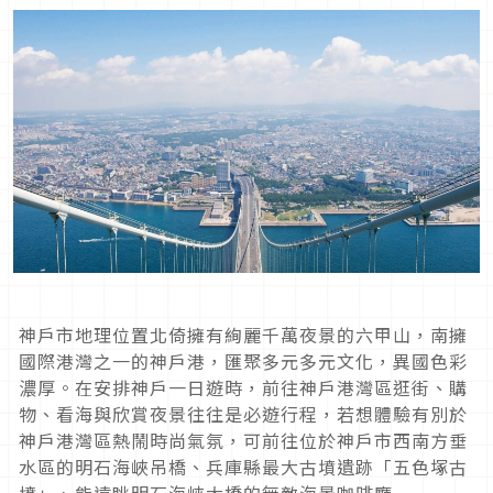
神戶市地理位置北倚擁有絢麗千萬夜景的六甲山，南擁
國際港灣之一的神戶港，匯聚多元多元文化，異國色彩
濃厚。在安排神戶一日遊時，前往神戶港灣區逛街、購
物、看海與欣賞夜景往往是必遊行程，若想體驗有別於
神戶港灣區熱鬧時尚氣氛，可前往位於神戶市西南方垂
水區的明石海峽吊橋、兵庫縣最大古墳遺跡「五色塚古
墳」、能遠眺明石海峽大橋的無敵海景咖啡廳