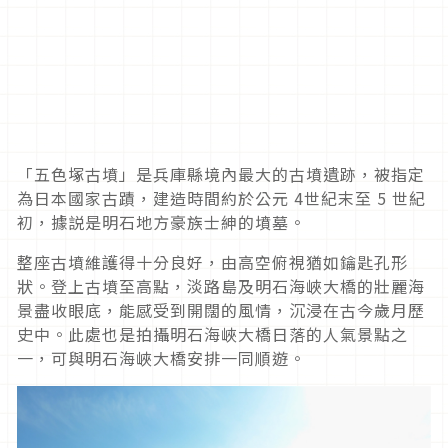
「五色塚古墳」是兵庫縣境內最大的古墳遺跡，被指定
為日本國家古蹟，建造時間約於公元 4世紀末至 5 世紀
初，據説是明石地方豪族士紳的墳墓。
整座古墳維護得十分良好，由高空俯視猶如鑰匙孔形
狀。登上古墳至高點，淡路島及明石海峽大橋的壯麗海
景盡收眼底，能感受到開闊的風情，沉浸在古今歲月歷
史中。此處也是拍攝明石海峽大橋日落的人氣景點之
一，可與明石海峽大橋安排一同順遊。