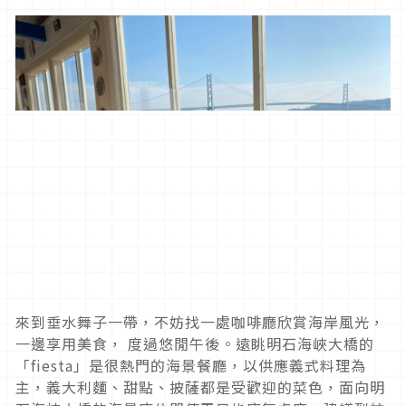
來到垂水舞子一帶，不妨找一處咖啡廳欣賞海岸風光，
一邊享用美食， 度過悠閒午後。遠眺明石海峽大橋的
「fiesta」是很熱門的海景餐廳，以供應義式料理為
主，義大利麵、甜點、披薩都是受歡迎的菜色，面向明