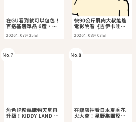
在GU看到就可以包色！
快90公斤肌肉大叔能進
百搭基礎單品 6選，閉
電影院看《吉伊卡哇》
眼全收也不心疼
嗎？日本重金屬樂團
2026年07月25日
2026年08月03日
「打首」會長與nagano
老師一同給出了答案
No.
7
No.
8
角色IP粉絲購物天堂再
在飯店裡看日本夏季花
升級！KIDDY LAND 原
火大會！星野集團煙火
宿店吉伊卡哇迎客，新
景觀飯店6選，讓你不用
2026年07月07日
2026年07月25日
開幕 OMOKADO 店3分
人擠人悠閒欣賞
即達