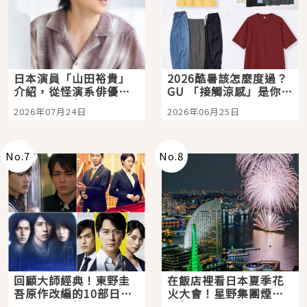
日本演員「山田裕貴」
2026酷暑該怎麼度過？
介紹，從怪演系俳優走
GU 「接觸涼感」是你的
向國民級日劇主角
夏日救星
2026年07月24日
2026年06月25日
No.
7
No.
8
回顧大師經典！東野圭
在飯店裡看日本夏季花
吾原作改編的10部日本
火大會！星野集團煙火
影視作品推薦
景觀飯店6選，讓你不用