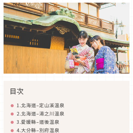
目次
1.北海道–定山溪溫泉
2.北海道–湯之川溫泉
3.愛媛縣–道後温泉
4.大分縣–別府温泉