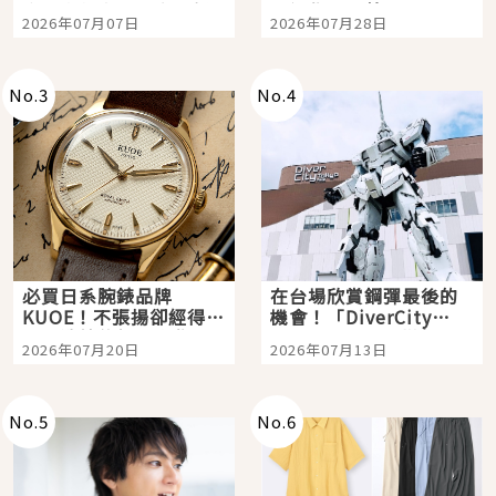
宿店吉伊卡哇迎客，新
影視作品推薦
2026年07月07日
2026年07月28日
開幕 OMOKADO 店3分
即達
No.
3
No.
4
必買日系腕錶品牌
在台場欣賞鋼彈最後的
KUOE！不張揚卻經得起
機會！「DiverCity
時間洗鍊的經典之作五
Tokyo Plaza」搭船、
2026年07月20日
2026年07月13日
選
購物、美食及夜景，一
次全體驗
No.
5
No.
6