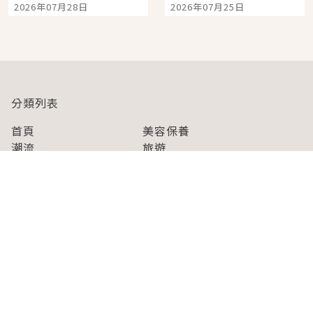
2026年07月28日
2026年07月25日
人擠人悠閒欣賞
分類列表
首頁
美容保養
潮流
旅遊
美食
時尚
藝能娛樂
購物
關於Japaholic
關於我們
免責事項
寫手招募
Japaholic Girls招募
廣告、合作洽談
關鍵字列表
お問い合わせ