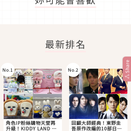
最新排名
Share
No.
1
No.
2
角色IP粉絲購物天堂再
回顧大師經典！東野圭
升級！KIDDY LAND 原
吾原作改編的10部日本