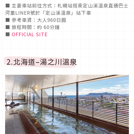
■ 主要車站前往方式：札幌站搭乘定山溪溫泉直通巴士
河童LINER號於「定山溪溫泉」站下車
■ 參考車資：大人960日圓
■ 旅程時間：約 60分鐘
■
OFFICIAL SITE
2.北海道–湯之川溫泉