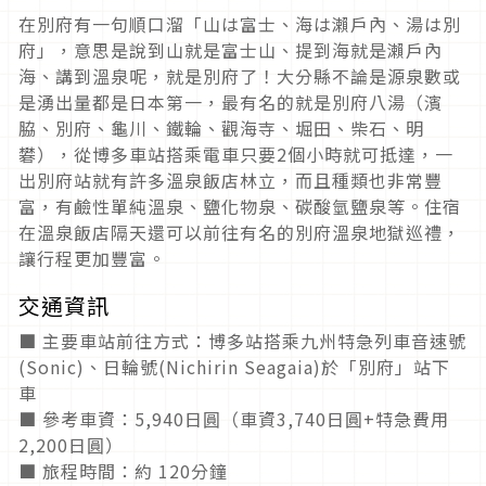
在別府有一句順口溜「山は富士、海は瀨戶內、湯は別
府」，意思是說到山就是富士山、提到海就是瀨戶內
海、講到溫泉呢，就是別府了！大分縣不論是源泉數或
是湧出量都是日本第一，最有名的就是別府八湯（濱
脇、別府、龜川、鐵輪、觀海寺、堀田、柴石、明
礬），從博多車站搭乘電車只要2個小時就可抵達，一
出別府站就有許多溫泉飯店林立，而且種類也非常豐
富，有鹼性單純溫泉、鹽化物泉、碳酸氫鹽泉等。住宿
在溫泉飯店隔天還可以前往有名的別府溫泉地獄巡禮，
讓行程更加豐富。
交通資訊
■ 主要車站前往方式：博多站搭乘九州特急列車音速號
(Sonic)、日輪號(Nichirin Seagaia)於「別府」站下
車
■ 參考車資：5,940日圓（車資3,740日圓+特急費用
2,200日圓）
■ 旅程時間：約 120分鐘