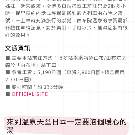
姊妹一起來旅遊。從博多車站搭電車前往只要2個多小
時，提早預約的話或許還能搭到觀光列車由布院之森
號，一上車就充滿旅行的感覺！由布院溫泉的泉質屬於
弱鹼性單純溫泉，對於美肌、手腳冰冷、風濕症狀有很
好的效果。
交通資訊
■ 主要車站前往方式：博多站搭乘特急由布/由布院之
森於「由布院」站下車
■ 參考車資：5,190日圓（車資2,860日圓+特急費用
2,330日圓）
■ 旅程時間：約 135分鐘
■
OFFICIAL SITE
來到溫泉天堂日本一定要泡個暖心的
湯