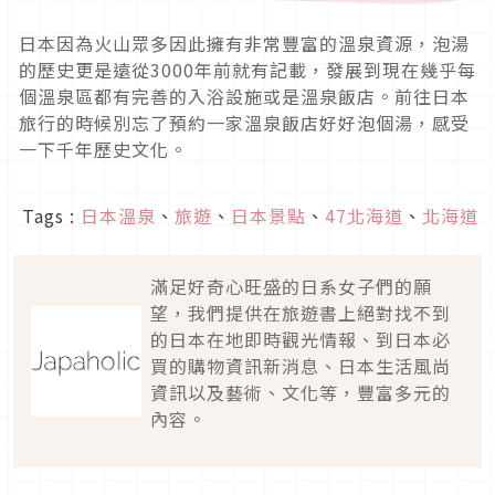
日本因為火山眾多因此擁有非常豐富的溫泉資源，泡湯
的歷史更是遠從3000年前就有記載，發展到現在幾乎每
個溫泉區都有完善的入浴設施或是溫泉飯店。前往日本
旅行的時候別忘了預約一家溫泉飯店好好泡個湯，感受
一下千年歷史文化。
Tags :
日本溫泉
、
旅遊
、
日本景點
、
47北海道
、
北海道
滿足好奇心旺盛的日系女子們的願
望，我們提供在旅遊書上絕對找不到
的日本在地即時觀光情報、到日本必
買的購物資訊新消息、日本生活風尚
資訊以及藝術、文化等，豐富多元的
內容。