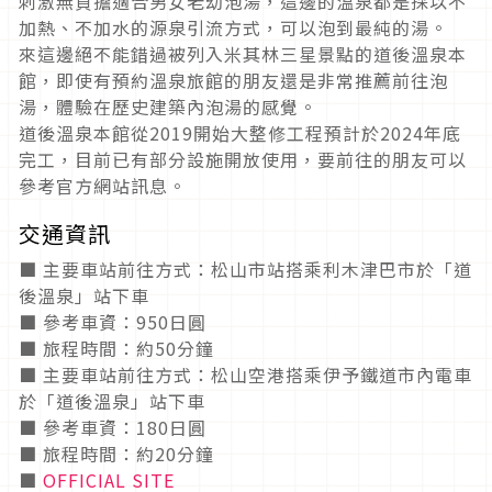
刺激無負擔適合男女老幼泡湯，這邊的溫泉都是採以不
加熱、不加水的源泉引流方式，可以泡到最純的湯。
來這邊絕不能錯過被列入米其林三星景點的道後溫泉本
館，即使有預約溫泉旅館的朋友還是非常推薦前往泡
湯，體驗在歷史建築內泡湯的感覺。
道後溫泉本館從2019開始大整修工程預計於2024年底
完工，目前已有部分設施開放使用，要前往的朋友可以
參考官方網站訊息。
交通資訊
■ 主要車站前往方式：松山市站搭乘利木津巴市於「道
後溫泉」站下車
■ 參考車資：950日圓
■ 旅程時間：約50分鐘
■ 主要車站前往方式：松山空港搭乘伊予鐵道市內電車
於「道後溫泉」站下車
■ 參考車資：180日圓
■ 旅程時間：約20分鐘
■
OFFICIAL SITE