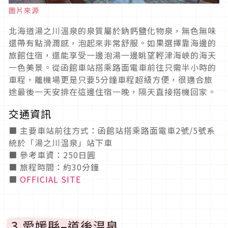
圖片來源
北海道湯之川溫泉的泉質屬於鈉鈣鹽化物泉，無色無味
還帶有點滑潤感，泡起來非常舒服。如果選擇靠海邊的
旅館住宿，還能享受一邊泡湯一邊眺望輕津海峽的海天
一色美景。從函館車站搭乘路面電車前往只需半小時的
車程，離機場更是只要5分鐘車程超級方便，很適合旅
途最後一天安排在這邊住宿一晚，隔天直接搭機回家。
交通資訊
■ 主要車站前往方式：函館站搭乘路面電車2號/5號系
統於「湯之川温泉」站下車
■ 參考車資：250日圓
■ 旅程時間：約30分鐘
■
OFFICIAL SITE
3.愛媛縣–道後温泉