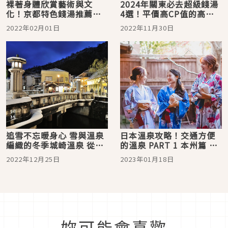
裸著身體欣賞藝術與文
2024年關東必去超級錢湯
化！京都特色錢湯推薦五
4選！平價高CP值的高級
選
版錢湯一定要來體驗
2022年02月01日
2022年11月30日
追雪不忘暖身心 雪與溫泉
日本溫泉攻略！交通方便
編織的冬季城崎溫泉 從北
的溫泉 PART 1 本州篇 不
到南一路玩 一地包辦冷暖
開車也能輕鬆抵達
2022年12月25日
2023年01月18日
雙饗宴
妳可能會喜歡