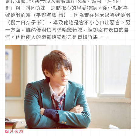
發行超過
150
萬冊的人氣漫畫所改編，描寫「抖
S
帥
哥」與「抖
M
萌妹」之間揪心的戀愛物語。從小就超喜
歡優羽的凜（平野紫耀 飾），因為實在是太過喜歡優羽
（櫻井日奈子 飾），導致他總是會不小心口出惡言。另
一方面，雖然優羽也同樣暗戀著凜，但卻沒有表白的自
信。他們兩人的距離始終都只是青梅竹馬…
…
圖片來源