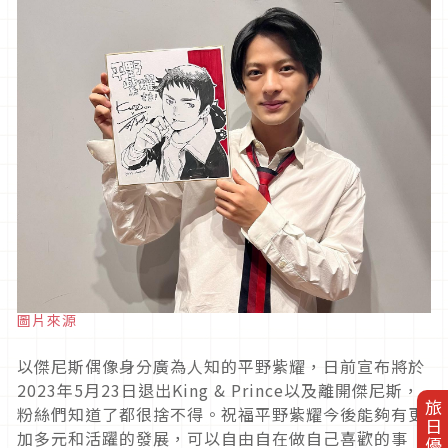
圖片來源
以傑尼斯偶像身分廣為人知的平野紫耀，日前宣布將於
2023
年
5
月
23
日退出
King & Prince
以及離開傑尼斯，
旅日優惠券
粉絲們知道了都很捨不得。祝福平野紫耀今後能夠有更
加多元和活躍的發展，可以自由自在做自己喜歡的事