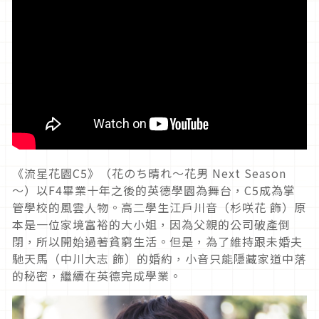
《流星花園
C5
》（花のち晴れ～花男
Next Season
～）以
F4
畢業十年之後的英德學園為舞台，
C5
成為掌
管學校的風雲人物。高二學生江戶川音（杉咲花 飾）原
本是一位家境富裕的大小姐，因為父親的公司破產倒
閉，所以開始過著貧窮生活。但是，為了維持跟未婚夫
馳天馬（中川大志 飾）的婚約，小音只能隱藏家道中落
的秘密，繼續在英德完成學業。