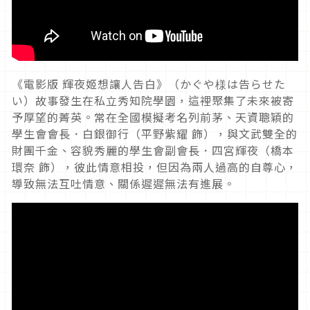
《電影版 輝夜姬想讓人告白》（かぐや様は告らせた
い）故事發生在私立秀知院學園，這裡聚集了未來被寄
予厚望的菁英。常在全國模擬考名列前茅、天資聰穎的
學生會會長．白銀御行（平野紫耀 飾），與文武雙全的
財團千金、容貌秀麗的學生會副會長．四宮輝夜（橋本
環奈 飾），彼此情意相投，但因為兩人過高的自尊心，
導致無法互吐情意、關係遲遲無法有進展。