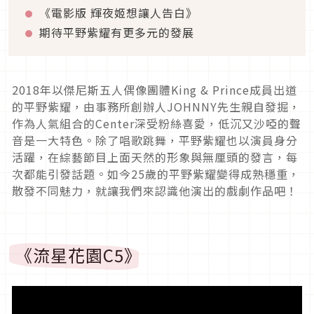
《電影版 輝夜姬想讓人告白》
期待平野紫耀有更多元的發展
2018
年以傑尼斯五人偶像團體
King & Prince
成員出道
的平野紫耀，由事務所創辦人
JOHNNY
先生親自發掘，
作為人氣組合的
Center
深受粉絲喜愛，低沉又沙啞的聲
音是一大特色。除了唱歌跳舞，平野紫耀也以演員身分
活躍，在綜藝節目上面天然的形象與無厘頭的發言，每
次都能引發話題。如今
25
歲的平野紫耀變得成熟穩重，
散發不同魅力，就讓我們來認識他演出的戲劇作品吧！
《流星花園
C5
》