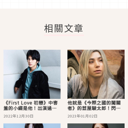
相關文章
《First Love 初戀》中害
他就是《今際之國的闖關
羞的小綴是他！出演過超
者》的苣屋駿太郎！閃耀
多角色童年的演員荒木飛
著七彩光芒的演員「村上
2022年12月30日
2023年01月02日
羽
虹郎」