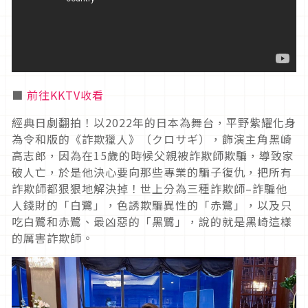
■
前往KKTV收看
經典日劇翻拍！以
2022
年的日本為舞台，平野紫耀化身
為令和版的《詐欺獵人》（クロサギ），飾演主角黑崎
高志郎，因為在
15
歲的時候父親被詐欺師欺騙，導致家
破人亡，於是他決心要向那些專業的騙子復仇，把所有
詐欺師都狠狠地解決掉！世上分為三種詐欺師–詐騙他
人錢財的「白鷺」，色誘欺騙異性的「赤鷺」，以及只
吃白鷺和赤鷺、最凶惡的「黑鷺」，說的就是黑崎這樣
的厲害詐欺師。