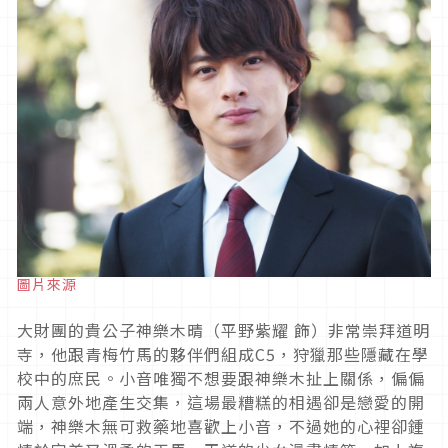
圖片來源
大財團的貴公子神樂木晴（平野紫耀 飾）非常崇拜道明
寺，他跟青梅竹馬的夥伴們組成
C5
，狩獵那些隱藏在學
校中的庶民。小音唯獨不想要跟神樂木扯上關係，偏偏
兩人意外地產生交集，這場最糟糕的相遇卻是戀愛的開
端，神樂木無可救藥地喜歡上小音，不過她的心裡卻鍾