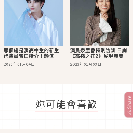
那個總是演高中生的新生
演員泉里香特別訪談 日劇
代演員曾田陵介！顏值、
《高嶺之花2》展現與美貌
形象優秀到被母校找回去
呈現超大反差的搞笑演技
2023年01月04日
2023年01月03日
拍形象宣傳片
Share
妳可能會喜歡