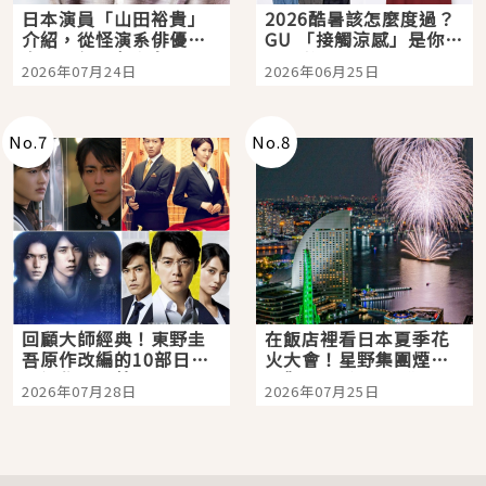
日本演員「山田裕貴」
2026酷暑該怎麼度過？
介紹，從怪演系俳優走
GU 「接觸涼感」是你的
向國民級日劇主角
夏日救星
2026年07月24日
2026年06月25日
No.
7
No.
8
回顧大師經典！東野圭
在飯店裡看日本夏季花
吾原作改編的10部日本
火大會！星野集團煙火
影視作品推薦
景觀飯店6選，讓你不用
2026年07月28日
2026年07月25日
人擠人悠閒欣賞