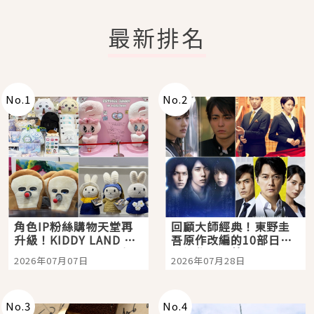
最新排名
No.
1
No.
2
角色IP粉絲購物天堂再
回顧大師經典！東野圭
升級！KIDDY LAND 原
吾原作改編的10部日本
宿店吉伊卡哇迎客，新
影視作品推薦
2026年07月07日
2026年07月28日
開幕 OMOKADO 店3分
即達
No.
3
No.
4