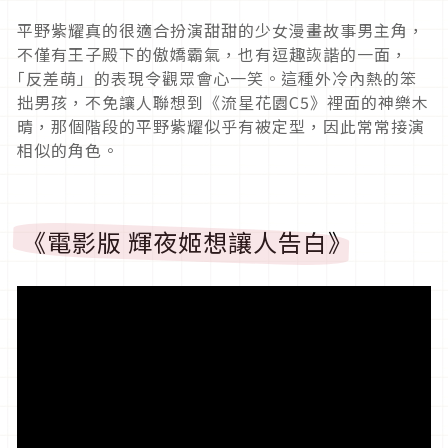
平野紫耀真的很適合扮演甜甜的少女漫畫故事男主角，
不僅有王子殿下的傲嬌霸氣，也有逗趣詼諧的一面，
｢反差萌」的表現令觀眾會心一笑。這種外冷內熱的笨
拙男孩，不免讓人聯想到《流星花園
C5
》裡面的神樂木
晴，那個階段的平野紫耀似乎有被定型，因此常常接演
相似的角色。
《電影版 輝夜姬想讓人告白》