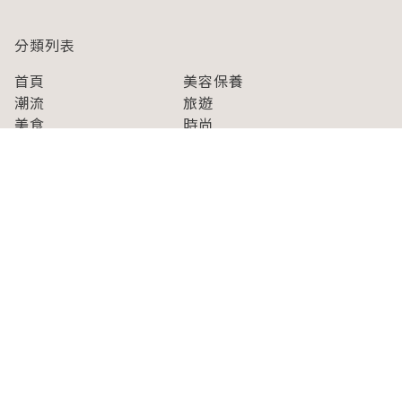
分類列表
首頁
美容保養
潮流
旅遊
美食
時尚
藝能娛樂
購物
關於Japaholic
關於我們
免責事項
寫手招募
Japaholic Girls招募
廣告、合作洽談
關鍵字列表
お問い合わせ