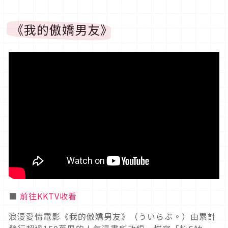
《我的傲嬌男友》
■
前往KKTV收看
浪漫愛情電影《我的傲嬌男友》（ういらぶ。）由累計