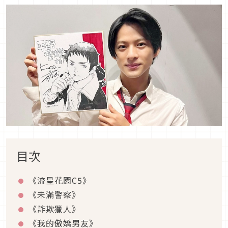
目次
《流星花園
C5
》
《未滿警察》
《詐欺獵人》
《我的傲嬌男友》