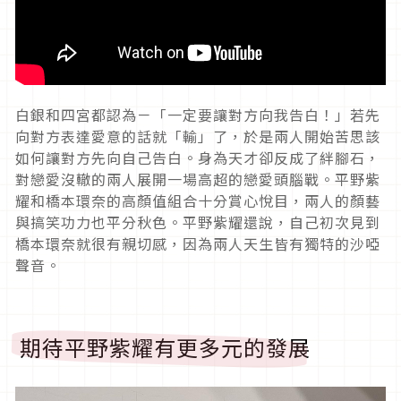
白銀和四宮都認為－「一定要讓對方向我告白！」若先
向對方表達愛意的話就「輸」了，於是兩人開始苦思該
如何讓對方先向自己告白。身為天才卻反成了絆腳石，
對戀愛沒轍的兩人展開一場高超的戀愛頭腦戰。平野紫
耀和橋本環奈的高顏值組合十分賞心悅目，兩人的顏藝
與搞笑功力也平分秋色。平野紫耀還說，自己初次見到
橋本環奈就很有親切感，因為兩人天生皆有獨特的沙啞
聲音。
期待平野紫耀有更多元的發展