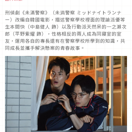
刑偵劇《未滿警察》（未満警察 ミッドナイトランナ
ー）改編自韓國電影，描述警察學校裡面的理論派優等
生本間快（中島健人 飾）以及行動派天然呆的一之瀨次
郎（平野紫耀 飾），性格相反的兩人成為同寢室的室
友，運用各自的專長還有在警察學校所學到的知識，共
同成長並攜手解決懸案的青春故事。