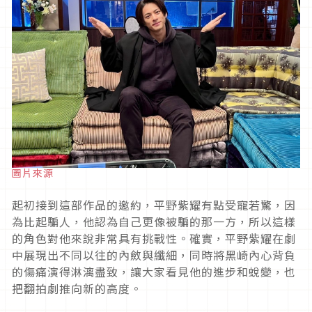
圖片來源
起初接到這部作品的邀約，平野紫耀有點受寵若驚，因
為比起騙人，他認為自己更像被騙的那一方，所以這樣
的角色對他來說非常具有挑戰性。確實，平野紫耀在劇
中展現出不同以往的內斂與纖細，同時將黑崎內心背負
的傷痛演得淋漓盡致，讓大家看見他的進步和蛻變，也
把翻拍劇推向新的高度。