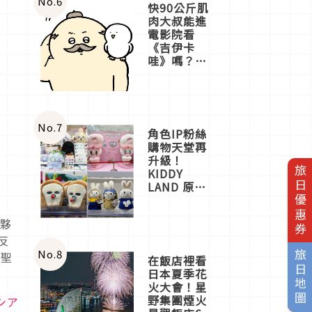
No.
6
快90公斤肌
肉大叔能進
電影院看
《吉伊卡
哇》嗎？日
本重金屬樂
團「打首」
會長與
nagano老師
一同給出了
No.
7
角色IP粉絲
答案
購物天堂再
升級！
旅日優惠券
KIDDY
LAND 原宿
店吉伊卡哇
迎客，新開
和夥
幕
OMOKADO
反
店3分即達
No.
8
旅日地圖
萬聖
在飯店裡看
日本夏季花
火大會！星
野集團煙火
シア