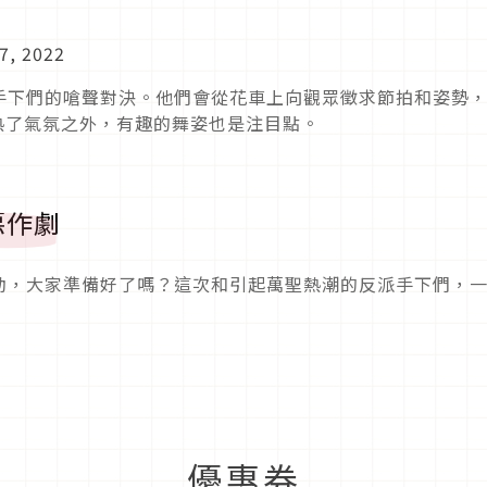
7, 2022
手下們的嗆聲對決。他們會從花車上向觀眾徵求節拍和姿勢
熱了氣氛之外，有趣的舞姿也是注目點。
惡作劇
動，大家準備好了嗎？這次和引起萬聖熱潮的反派手下們，
優惠券