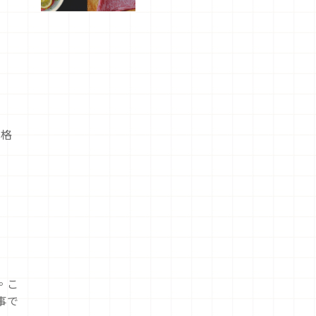
屬美食體
驗！
嚴格
。こ
事で