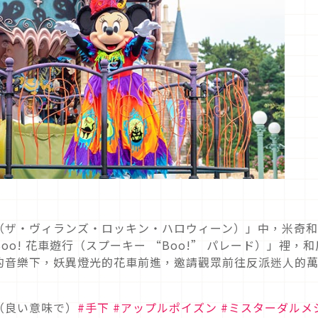
（ザ・ヴィランズ・ロッキン・ハロウィーン）」中，米奇
Boo! 花車遊行（スプーキー “Boo!” パレード）」裡，和
的音樂下，妖異燈光的花車前進，邀請觀眾前往反派迷人的
（良い意味で）
#手下
#アップルポイズン
#ミスターダルメ