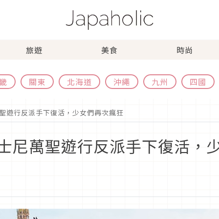
旅遊
美食
時尚
畿
關東
北海道
沖繩
九州
四國
聖遊行反派手下復活，少女們再次瘋狂
士尼萬聖遊行反派手下復活，