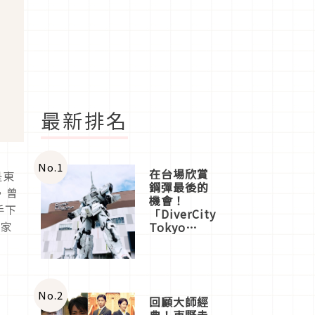
最新排名
No.
1
在台場欣賞
是東
鋼彈最後的
，曾
機會！
手下
「DiverCity
大家
Tokyo
Plaza」搭
船、購物、
美食及夜
景，一次全
體驗
No.
2
回顧大師經
典！東野圭