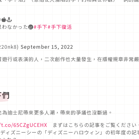
⚓️
わなかった😢
#手下
#手下復活
20nk8)
September 15, 2022
賞遊行或表演的人，二次創作也大量發生，在版權規章非常
下們
也為迪士尼帶來更多人潮，帶來的爭議也沒斷過。
//t.co/65CZgUCEHX
まずはこちらの記事をご覧ください
た東京ディズニーシーの「ディズニーハロウィン」の初年度の記