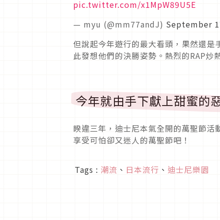
pic.twitter.com/x1MpW89U5E
— myu (@mm77andJ)
September 1
但說起今年遊行的最大看頭，果然還是
此發想他們的決勝姿勢。熱烈的RAP炒
今年就由手下獻上甜蜜的
睽違三年，迪士尼本氣全開的萬聖節活
享受可怕卻又迷人的萬聖節吧！
Tags :
潮流
、
日本流行
、
迪士尼樂園