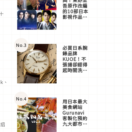
吾原作改編
的10部日本
十
影視作品推
薦
No.
3
必買日系腕
錶品牌
KUOE！不
笛
張揚卻經得
起時間洗鍊
的經典之作
五選
k、
No.
4
用日本最大
美食網站
Gurunavi
客製化預約
九大都市餐
功招
廳，打造專
誕