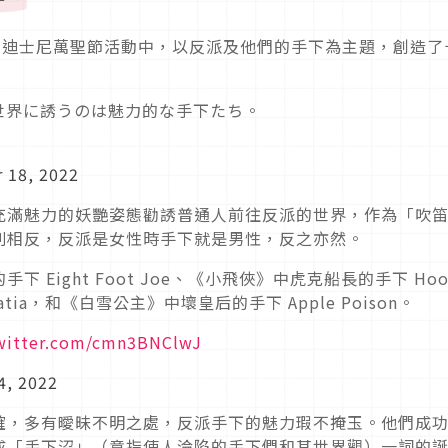
舉行的迪士尼萬聖節活動中，以反派及他們的手下為主題，創造了
世界に誘うのは魅力的な手下たち。
 18, 2022
充滿魅力的妖艷姿態勸誘普通人前往反派的世界，作為「吹
別相反，反派是女性時手下就是男性，反之亦然。
Eight Foot Joe、《小飛俠》中虎克船長的手下 Hoo
atia，和《白雪公主》中壞皇后的手下 Apple Poison。
twitter.com/cmn3BNClwJ
4, 2022
確，多有曖昧不明之處，反派手下的魅力瑕不掩玉。他們成
成「手下沼」（意指使人淪陷的手下們和其世界觀）一詞的