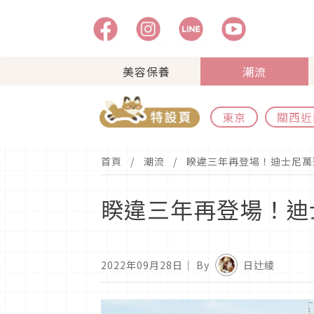
美容保養
潮流
東京
關西近
首頁
潮流
睽違三年再登場！迪士尼萬
睽違三年再登場！迪
2022年09月28日
｜ By
日辻綾