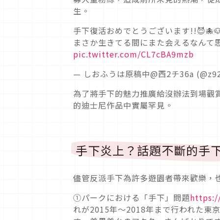
生。
手下復活おめでとうございます!!😈🐙🐶
まさか生きてる間にまた会えるなんて思
pic.twitter.com/CL7cBA9mzb
— しおふうは原稿中@西2チ36a (@z92
為了將手下的魅力推廣給沒辦法到場觀
的迪士尼作品中實屬罕見。
手下炎上？話題不斷的手
儘管反派手下為許多遊園者帶來歡樂，
①パークにおける「手下」問題
https:
れが2015年〜2018年まで行われ