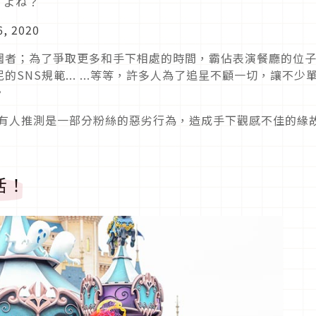
すよね？
6, 2020
園者；為了爭取更多和手下相處的時間，霸佔表演餐廳的位
SNS規範... ...等等，許多人為了追星不顧一切，讓不少
。
，有人推測是一部分粉絲的惡劣行為，造成手下觀感不佳的緣
復活！