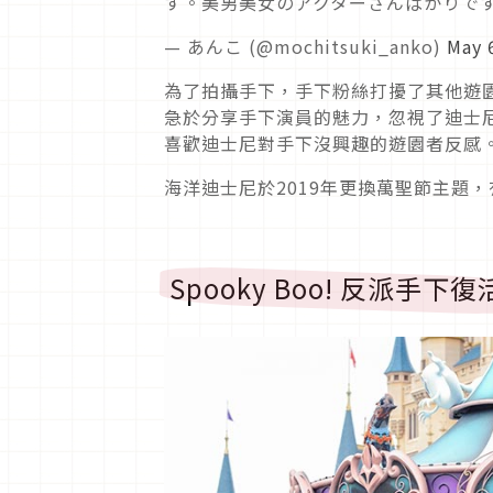
す。美男美女のアクターさんばかりで
— あんこ (@mochitsuki_anko)
May 
為了拍攝手下，手下粉絲打擾了其他遊
急於分享手下演員的魅力，忽視了迪士尼的
喜歡迪士尼對手下沒興趣的遊園者反感
海洋迪士尼於2019年更換萬聖節主題
Spooky Boo! 反派手下