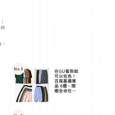
子；
單純
故。
No.
5
在GU看到就
可以包色！
百搭基礎單
品 6選，閉
眼全收也不
心疼