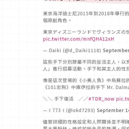
東京海洋迪士尼2015年到2018年
個原創角色。
東京ディズニーランドでヴィランズの
pic.twitter.com/mnfQHA12xH
— Daiki (@d_Daiki1118)
September
這些手下分別隸屬不同的反派主人，以
人」進行招募活動。手下和其主人的性
像是這次登場的《小美人魚》中烏蘇拉的手下 
《101忠狗》中庫伊拉的手下 Mr. Dalm
＼＼ 手下復活 ／／
#TDR_now
pic.
— ꒰ 773 ꒱ (@okd7293)
September 1
儘管詳細的性格設定和人際關係並不明
募大量粉絲，造成前所未見的熱潮，促