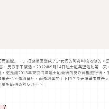
而無憾... …」把遊樂園變成了少女們的阿鼻叫喚地獄的，
喜，反派手下復活。2022年9月14日迪士尼萬聖活動第一天
，這是繼2018年東京海洋迪士尼最後的反派萬聖遊行後，
是米奇也不是壞皇后，而是壞蛋的手下們？今天讓筆者來帶
尼萬聖節傳奇的反派手下！
紅？