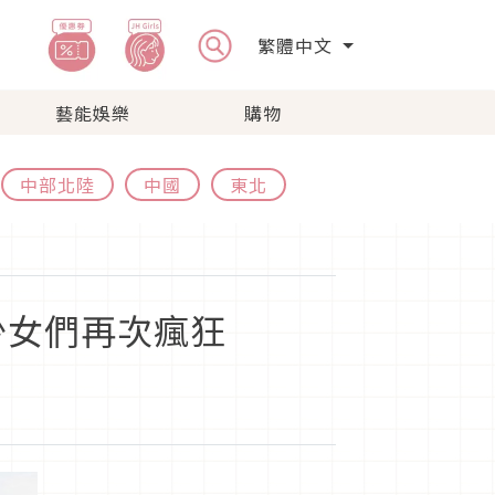
繁體中文
藝能娛樂
購物
中部北陸
中國
東北
少女們再次瘋狂