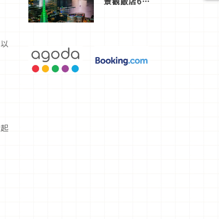
景觀飯店6
選，讓你不
用人擠人悠
閒欣賞
，以
一起