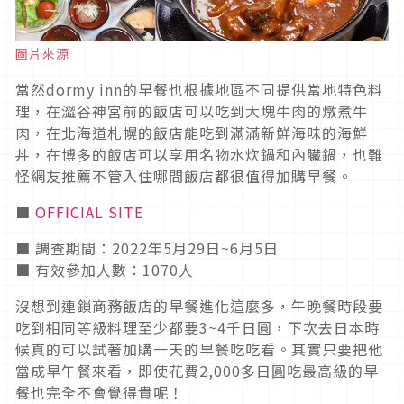
圖片來源
當然dormy inn的早餐也根據地區不同提供當地特色料
理，在澀谷神宮前的飯店可以吃到大塊牛肉的燉煮牛
肉，在北海道札幌的飯店能吃到滿滿新鮮海味的海鮮
丼，在博多的飯店可以享用名物水炊鍋和內臟鍋，也難
怪網友推薦不管入住哪間飯店都很值得加購早餐。
■
OFFICIAL SITE
■ 調查期間：2022年5月29日~6月5日
■ 有效參加人數：1070人
沒想到連鎖商務飯店的早餐進化這麼多，午晚餐時段要
吃到相同等級料理至少都要3~4千日圓，下次去日本時
候真的可以試著加購一天的早餐吃吃看。其實只要把他
當成早午餐來看，即使花費2,000多日圓吃最高級的早
餐也完全不會覺得貴呢！