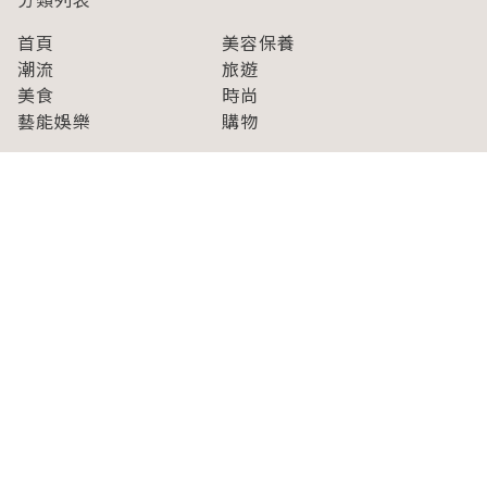
首頁
美容保養
潮流
旅遊
美食
時尚
藝能娛樂
購物
關於Japaholic
關於我們
免責事項
寫手招募
Japaholic Girls招募
廣告、合作洽談
關鍵字列表
お問い合わせ