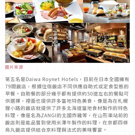
圖片來源
第五名是Daiwa Roynet Hotels，目前在日本全國擁有
79間飯店，根據住宿飯店不同供應自助式或定食型態的
早餐。自助餐的部分幾乎都有提供約50道左右的餐點可
供選擇，裡面也提供許多當地特色美食，像是為在札幌
狸小路的飯店就提供了許多北海道當地食材製作的特色
料理，像是名為ZANGI的北國炸雞等，在山形車站前的
飯店則是能品嘗到使用米澤牛製作的料理，在京都四條
烏丸飯店提供結合京料理與法式的美味饗宴。