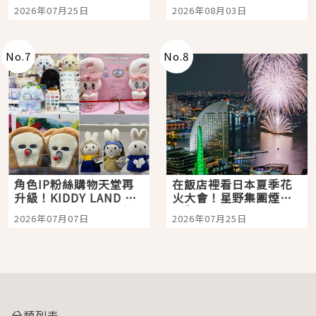
眼全收也不心疼
嗎？日本重金屬樂團
2026年07月25日
2026年08月03日
「打首」會長與nagano
老師一同給出了答案
No.
7
No.
8
角色IP粉絲購物天堂再
在飯店裡看日本夏季花
升級！KIDDY LAND 原
火大會！星野集團煙火
宿店吉伊卡哇迎客，新
景觀飯店6選，讓你不用
2026年07月07日
2026年07月25日
開幕 OMOKADO 店3分
人擠人悠閒欣賞
即達
分類列表