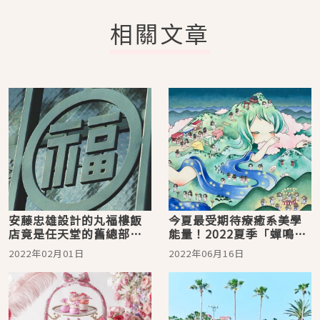
相關文章
安藤忠雄設計的丸福樓飯
今夏最受期待療癒系美學
店竟是任天堂的舊總部！
能量！2022夏季「蟬鳴」
下次去京都就住這
亞洲新銳藝術展 九大新銳
2022年02月01日
2022年06月16日
藝術家新型態飯店聯展