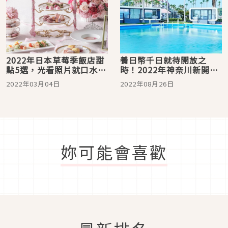
2022年日本草莓季飯店甜
養日幣千日就待開放之
點5選，光看照片就口水流
時！2022年神奈川新開幕
滿地啦！
華奢飯店5選
2022年03月04日
2022年08月26日
妳可能會喜歡