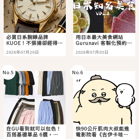
必買日系腕錶品牌
用日本最大美食網站
KUOE！不張揚卻經得起
Gurunavi 客製化預約九
時間洗鍊的經典之作五
大都市餐廳，打造專屬
2026年07月20日
2026年07月03日
選
美食體驗！
No.
5
No.
6
在GU看到就可以包色！
快90公斤肌肉大叔能進
百搭基礎單品 6選，閉
電影院看《吉伊卡哇》