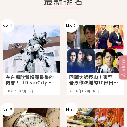
最新排名
No.
1
No.
2
Share
在台場欣賞鋼彈最後的
回顧大師經典！東野圭
機會！「DiverCity
吾原作改編的10部日本
Tokyo Plaza」搭船、
影視作品推薦
2026年07月13日
2026年07月28日
購物、美食及夜景，一
次全體驗
No.
3
No.
4