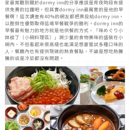
家最常聽到關於dormy inn的分享應該是宵夜時段有提
供免費的拉麵吧，但其實dormy inn最厲害的是他的早
餐啊！這次調查有40%的網友都把票投給dormy inn，
以壓倒性優勢取得這場早餐戰爭的勝利。dormy inn的
早餐最有魅力的地方就是他供餐的方式，「味めぐり小
鉢横丁（小碗料理區）」將少量的食物美味的盛裝在小
碗內，不但看起來很高級也能滿足想要嘗試多種口味的
人，餐廳內也有提供現做的熱食餐點，不論是想吃熱騰
騰的或是冷菜都沒有問題。