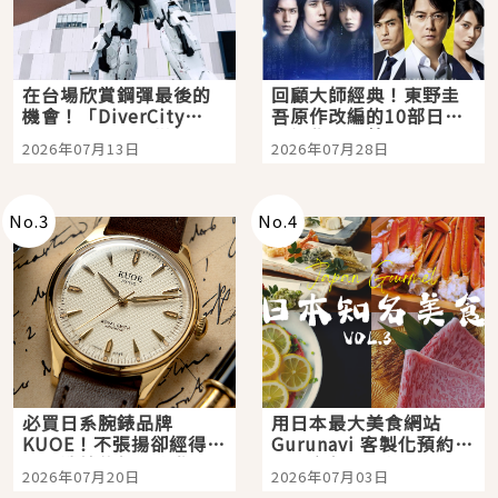
在台場欣賞鋼彈最後的
回顧大師經典！東野圭
機會！「DiverCity
吾原作改編的10部日本
Tokyo Plaza」搭船、
影視作品推薦
2026年07月13日
2026年07月28日
購物、美食及夜景，一
次全體驗
No.
3
No.
4
必買日系腕錶品牌
用日本最大美食網站
KUOE！不張揚卻經得起
Gurunavi 客製化預約九
時間洗鍊的經典之作五
大都市餐廳，打造專屬
2026年07月20日
2026年07月03日
選
美食體驗！