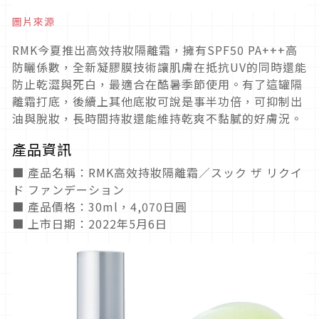
圖片來源
RMK今夏推出高效持妝隔離霜，擁有SPF50 PA+++高
防曬係數，全新凝膠膜技術讓肌膚在抵抗UV的同時還能
防止乾澀與死白，最適合在酷暑季節使用。有了這罐隔
離霜打底，後續上其他底妝可說是事半功倍，可抑制出
油與脫妝，長時間持妝還能維持乾爽不黏膩的好膚況。
產品資訊
■ 產品名稱：RMK高效持妝隔離霜／スック ザ リクイ
ド ファンデーション
■ 產品價格：30ml，4,070日圓
■ 上市日期：2022年5月6日