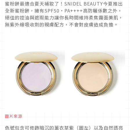
蜜粉餅最適合夏天補妝了！SNIDEL BEAUTY今夏推出
全新蜜粉餅，擁有SPF50・PA++++高防曬係數之外，
絕佳的控油與遮瑕能力讓你長時間維持柔焦霧面美肌，
無紫外線吸收劑的親膚配方，不會對皮膚造成負擔。
圖片來源
色號包含可修飾暗沉的薰衣草紫（圖左）以及自然透亮