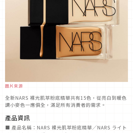
圖片來源
全新NARS 裸光肌萃粉底精華共有15色，從亮白到暖色
調小麥色一應俱全，滿足所有消費者的需求。
產品資訊
■ 產品名稱：NARS 裸光肌萃粉底精華／NARS ライト