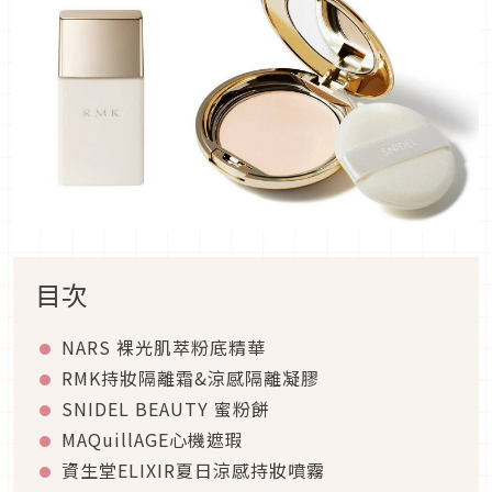
目次
NARS 裸光肌萃粉底精華
RMK持妝隔離霜&涼感隔離凝膠
SNIDEL BEAUTY 蜜粉餅
MAQuillAGE心機遮瑕
資生堂ELIXIR夏日涼感持妝噴霧