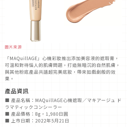
圖片來源
「MAQuillAGE」心機彩妝推出添加美容液的遮瑕膏，
可溫和對待惱人的肌膚問題，打造無暗沉的自然肌膚，
與其他粉底產品共譜超完美底妝，帶來如戲劇般的效
果。
產品資訊
■ 產品名稱：MAQuillAGE心機遮瑕／マキアージュ ド
ラマティックコンシーラー
■ 產品價格：8g，1,980日圓
■ 上市日期：2022年5月21日