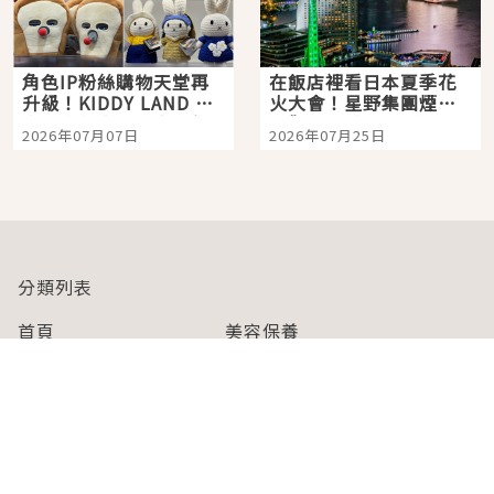
角色IP粉絲購物天堂再
在飯店裡看日本夏季花
升級！KIDDY LAND 原
火大會！星野集團煙火
宿店吉伊卡哇迎客，新
景觀飯店6選，讓你不用
2026年07月07日
2026年07月25日
開幕 OMOKADO 店3分
人擠人悠閒欣賞
即達
分類列表
首頁
美容保養
潮流
旅遊
美食
時尚
藝能娛樂
購物
關於Japaholic