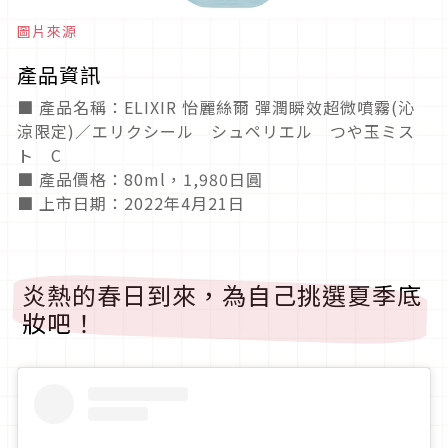
圖片來源
產品資訊
■ 產品名稱：ELIXIR 怡麗絲爾 彈潤瞬效超微噴霧(沁
涼限定)／エリクシール シュペリエル つや玉ミス
ト C
■ 產品價格：80ml，1,980日圓
■ 上市日期：2022年4月21日
炎熱的春日到來，為自己挑選夏季底
妝吧！