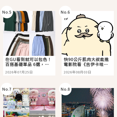
No.
5
No.
6
在GU看到就可以包色！
快90公斤肌肉大叔能進
百搭基礎單品 6選，閉
電影院看《吉伊卡哇》
眼全收也不心疼
嗎？日本重金屬樂團
2026年07月25日
2026年08月03日
「打首」會長與nagano
老師一同給出了答案
No.
7
No.
8