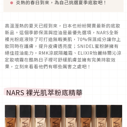
炎熱的春日到來，為自己挑選夏季底妝吧！
高溫溼熱的夏天已經到來，日本也紛紛開賣最新的底妝
新品。這個季節保濕與控油是最優先選項，NARS全新
裸光粉底液除了可打造無暇美肌，70%保濕成分讓你上
妝同時在護膚，提升皮膚透亮度；SNIDEL蜜粉餅擁有
絕佳控油能力，RMK涼感隔離霜、ELIXIR怡麗絲爾沁涼
定妝噴霧在酷熱日子裡可舒緩肌膚並擁有完美持妝效
果，立刻來看看他們有哪些厲害之處吧！
NARS 裸光肌萃粉底精華