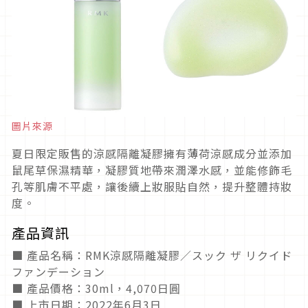
圖片來源
夏日限定販售的涼感隔離凝膠擁有薄荷涼感成分並添加
鼠尾草保濕精華，凝膠質地帶來潤澤水感，並能修飾毛
孔等肌膚不平處，讓後續上妝服貼自然，提升整體持妝
度。
產品資訊
■ 產品名稱：RMK涼感隔離凝膠／スック ザ リクイド
ファンデーション
■ 產品價格：30ml，4,070日圓
■ 上市日期：2022年6月3日