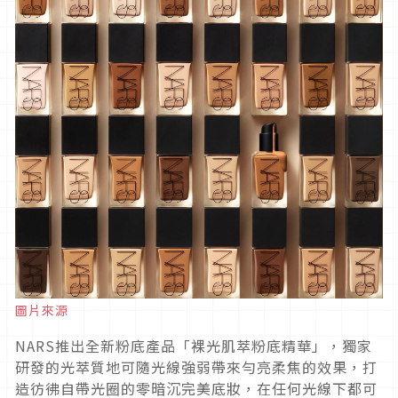
圖片來源
NARS推出全新粉底產品「裸光肌萃粉底精華」，獨家
研發的光萃質地可隨光線強弱帶來勻亮柔焦的效果，打
造彷彿自帶光圈的零暗沉完美底妝，在任何光線下都可