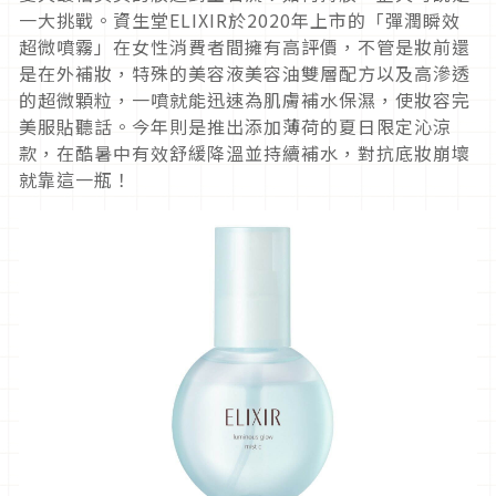
一大挑戰。資生堂ELIXIR於2020年上市的「彈潤瞬效
超微噴霧」在女性消費者間擁有高評價，不管是妝前還
是在外補妝，特殊的美容液美容油雙層配方以及高滲透
的超微顆粒，一噴就能迅速為肌膚補水保濕，使妝容完
美服貼聽話。今年則是推出添加薄荷的夏日限定沁涼
款，在酷暑中有效舒緩降溫並持續補水，對抗底妝崩壞
就靠這一瓶！