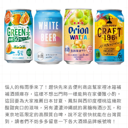
惱人的梅雨季來了！趕快先來去便利商店幫家裡冰箱補
補酒類庫存，這樣不想出門時一樣能夠在家優雅小酌。
這回要為大家推薦日本甘夏、鳳梨與西印度櫻桃這幾款
酸甜爽口的滋味，另有濃濃沖繩感的黑糖梅酒沙瓦，和
東京地區限定的高顏質白啤，說不定很快就能在台灣買
到，讀者們不妨多多留意一下各大酒類品牌帳號唷！