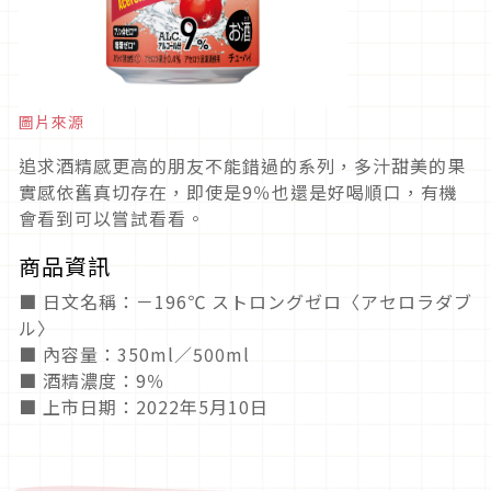
圖片來源
追求酒精感更高的朋友不能錯過的系列，多汁甜美的果
實感依舊真切存在，即使是9％也還是好喝順口，有機
會看到可以嘗試看看。
商品資訊
■ 日文名稱：－196℃ ストロングゼロ〈アセロラダブ
ル〉
■ 內容量：350ml／500ml
■ 酒精濃度：9％
■ 上市日期：2022年5月10日