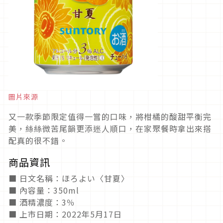
圖片來源
又一款季節限定值得一嘗的口味，將柑橘的酸甜平衡完
美，絲絲微苦尾韻更添迷人順口，在家聚餐時拿出來搭
配真的很不錯。
商品資訊
■ 日文名稱：ほろよい〈甘夏〉
■ 內容量：350ml
■ 酒精濃度：3％
■ 上市日期：2022年5月17日