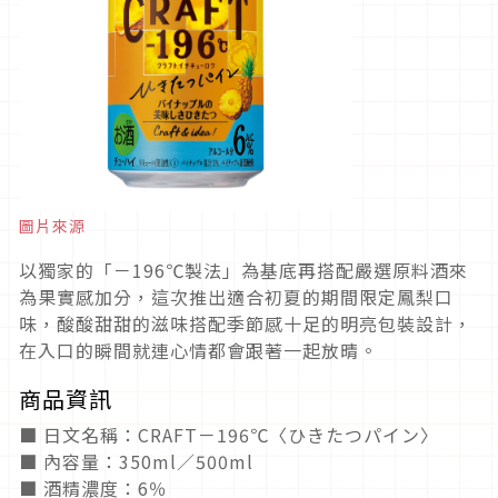
圖片來源
以獨家的「－196℃製法」為基底再搭配嚴選原料酒來
為果實感加分，這次推出適合初夏的期間限定鳳梨口
味，酸酸甜甜的滋味搭配季節感十足的明亮包裝設計，
在入口的瞬間就連心情都會跟著一起放晴。
商品資訊
■ 日文名稱：CRAFT－196℃〈ひきたつパイン〉
■ 內容量：350ml／500ml
■ 酒精濃度：6％