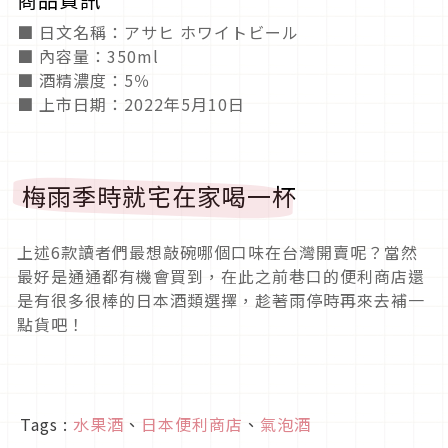
■ 日文名稱：アサヒ ホワイトビール
■ 內容量：350ml
■ 酒精濃度：5％
■ 上市日期：2022年5月10日
梅雨季時就宅在家喝一杯
上述6款讀者們最想敲碗哪個口味在台灣開賣呢？當然
最好是通通都有機會買到，在此之前巷口的便利商店還
是有很多很棒的日本酒類選擇，趁著雨停時再來去補一
點貨吧！
Tags :
水果酒
、
日本便利商店
、
氣泡酒