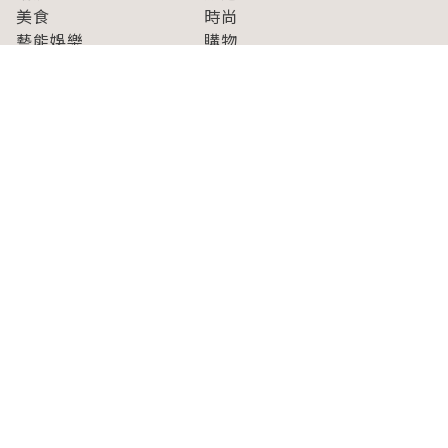
美食
時尚
藝能娛樂
購物
關於Japaholic
關於我們
免責事項
寫手招募
Japaholic Girls招募
廣告、合作洽談
關鍵字列表
お問い合わせ
看看更多有關Japaholic！