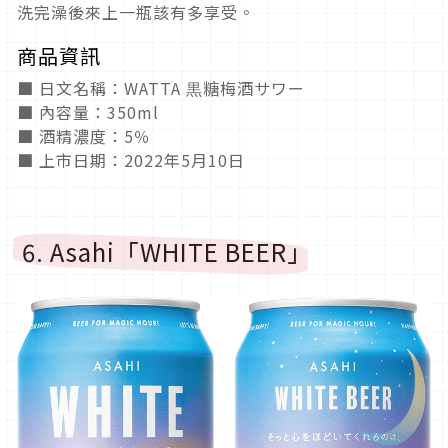
洗完澡後來上一瓶該有多享受。
商品資訊
■ 日文名稱：WATTA 黒糖梅酒サワー
■ 內容量：350ml
■ 酒精濃度：5％
■ 上市日期：2022年5月10日
6. Asahi「WHITE BEER」