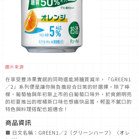
圖片來源
在享受豐沛果實感的同時還能將糖質減半，「GREEN1
／2」系列便是讓你無負擔迎合日常的好選擇，除了檸
檬、葡萄柚與年初新上市的白葡萄口味外，於爽朗明亮
的初夏推出的柑橘新口味也想痛快品嘗，輕盈不膩口的
特色與料理搭配也超適合！
商品資訊
■ 日文名稱：GREEN1／2（グリーンハーフ）〈オレ