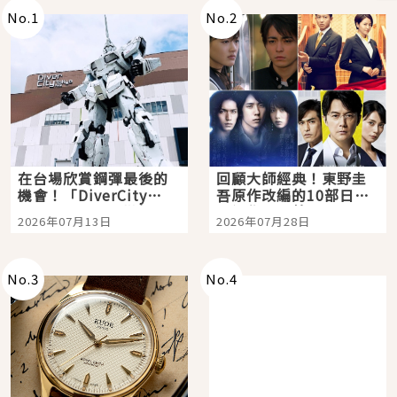
No.
1
No.
2
在台場欣賞鋼彈最後的
回顧大師經典！東野圭
機會！「DiverCity
吾原作改編的10部日本
Tokyo Plaza」搭船、
影視作品推薦
2026年07月13日
2026年07月28日
購物、美食及夜景，一
次全體驗
No.
3
No.
4