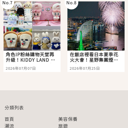
No.
7
No.
8
角色IP粉絲購物天堂再
在飯店裡看日本夏季花
升級！KIDDY LAND 原
火大會！星野集團煙火
宿店吉伊卡哇迎客，新
景觀飯店6選，讓你不用
2026年07月07日
2026年07月25日
開幕 OMOKADO 店3分
人擠人悠閒欣賞
即達
分類列表
首頁
美容保養
潮流
旅遊