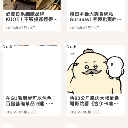
必買日系腕錶品牌
用日本最大美食網站
KUOE！不張揚卻經得起
Gurunavi 客製化預約九
時間洗鍊的經典之作五
大都市餐廳，打造專屬
2026年07月20日
2026年07月03日
選
美食體驗！
No.
5
No.
6
在GU看到就可以包色！
快90公斤肌肉大叔能進
百搭基礎單品 6選，閉
電影院看《吉伊卡哇》
眼全收也不心疼
嗎？日本重金屬樂團
2026年07月25日
2026年08月03日
「打首」會長與nagano
老師一同給出了答案