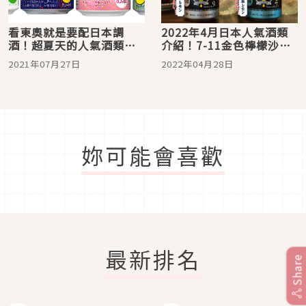
看東奧就是要配日本調
2022年4月日本人氣酒類
酒！超夏天的人氣酒類一
介紹！7-11金色檸檬沙瓦
起推薦給你
＆檸檬堂無糖新口味都好
2021年07月27日
2022年04月28日
想一嘗
妳可能會喜歡
最新排名
Share