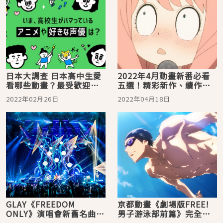
日本大調查 日本高中生愛
2022年4月動畫新番必看
看哪些動畫？最受歡迎的
五選！精彩新作、續作全
聲優是誰？
都不能錯過
2022年02月26日
2022年04月18日
GLAY《FREEDOM
京都動畫《劇場版FREE!
ONLY》演唱會新舊名曲譜
男子游泳部前篇》完全新