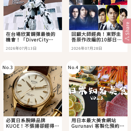
Share
在台場欣賞鋼彈最後的
回顧大師經典！東野圭
機會！「DiverCity
吾原作改編的10部日本
Tokyo Plaza」搭船、
影視作品推薦
2026年07月13日
2026年07月28日
購物、美食及夜景，一
次全體驗
No.
3
No.
4
必買日系腕錶品牌
用日本最大美食網站
KUOE！不張揚卻經得起
Gurunavi 客製化預約九