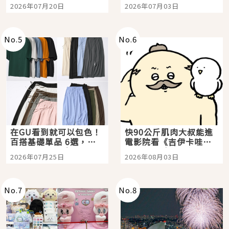
時間洗鍊的經典之作五
大都市餐廳，打造專屬
2026年07月20日
2026年07月03日
選
美食體驗！
No.
5
No.
6
在GU看到就可以包色！
快90公斤肌肉大叔能進
百搭基礎單品 6選，閉
電影院看《吉伊卡哇》
眼全收也不心疼
嗎？日本重金屬樂團
2026年07月25日
2026年08月03日
「打首」會長與nagano
老師一同給出了答案
No.
7
No.
8