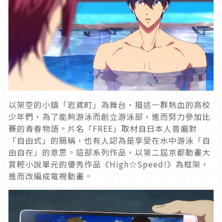
以架空的小鎮「岩鳶町」為舞台，描述一群熱血的高校
少年們，為了能夠游泳而創立游泳部，進而努力參加比
賽的青春物語。片名「FREE」取材自日本人普遍對
「自由式」的簡稱，也有人認為是享受在水中游泳「自
由自在」的意思。這部系列作品，以第二屆京都動畫大
賞輕小說單元的優秀作品《High☆Speed!》為框架，
進而改編成電視動畫。