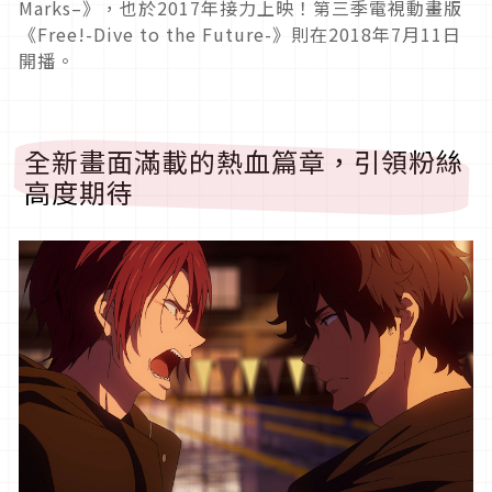
Marks–》，也於2017年接力上映！第三季電視動畫版
《Free!-Dive to the Future-》則在2018年7月11日
開播。
全新畫面滿載的熱血篇章，引領粉絲
高度期待