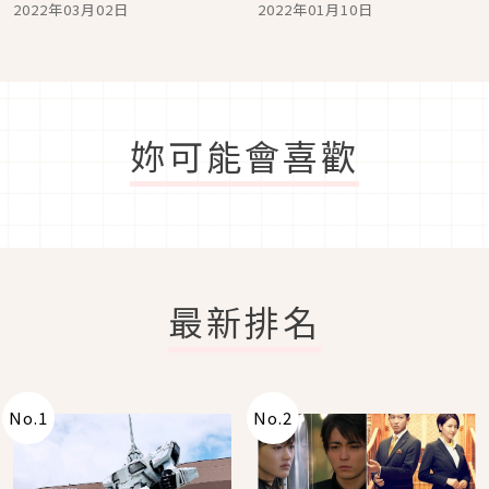
出夢幻歌單！270元超優惠
作搶佔寒假春節檔！熱血
2022年03月02日
2022年01月10日
台灣線上票價別錯過
篇章即將進攻大螢幕！
妳可能會喜歡
最新排名
No.
1
No.
2