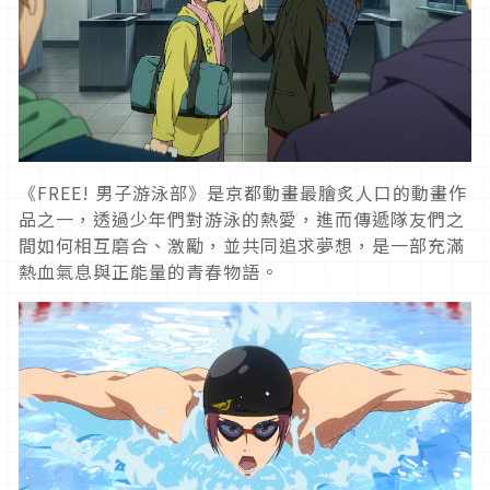
《FREE! 男子游泳部》是京都動畫最膾炙人口的動畫作
品之一，透過少年們對游泳的熱愛，進而傳遞隊友們之
間如何相互磨合、激勵，並共同追求夢想，是一部充滿
熱血氣息與正能量的青春物語。