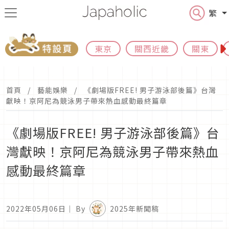
繁
東京
關西近畿
關東
首頁
藝能娛樂
《劇場版FREE! 男子游泳部後篇》台灣
獻映！京阿尼為競泳男子帶來熱血感動最終篇章
《劇場版FREE! 男子游泳部後篇》台
灣獻映！京阿尼為競泳男子帶來熱血
感動最終篇章
2022年05月06日
｜ By
2025年新聞稿