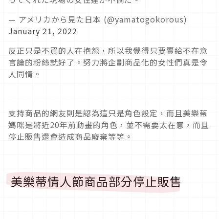
— アメリカから見た日本 (@yamatogokorous)
January 21, 2022
反正只是不買的人在抱怨，所以我覺得只要賣給不在意
言論的粉絲就好了。努力將企劃商品化的女性們真是令
人同情。
支持商品的網友則是認為這只是角色設定，而且美樂蒂
媽咪是將近20年前動畫的角色，並不需要太在意，而且
停止販售還會造成商品廢棄等等。
美樂蒂情人節商品部分停止販售