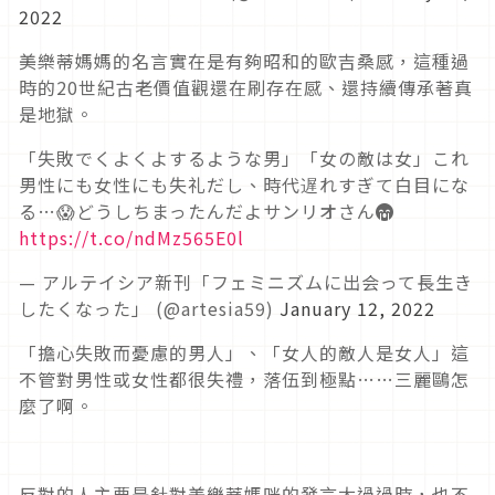
2022
美樂蒂媽媽的名言實在是有夠昭和的歐吉桑感，這種過
時的20世紀古老價值觀還在刷存在感、還持續傳承著真
是地獄。
「失敗でくよくよするような男」「女の敵は女」これ
男性にも女性にも失礼だし、時代遅れすぎて白目にな
る…😱どうしちまったんだよサンリオさん😭
https://t.co/ndMz565E0l
— アルテイシア新刊「フェミニズムに出会って長生き
したくなった」 (@artesia59)
January 12, 2022
「擔心失敗而憂慮的男人」、「女人的敵人是女人」這
不管對男性或女性都很失禮，落伍到極點……三麗鷗怎
麼了啊。
反對的人主要是針對美樂蒂媽咪的發言太過過時，也不