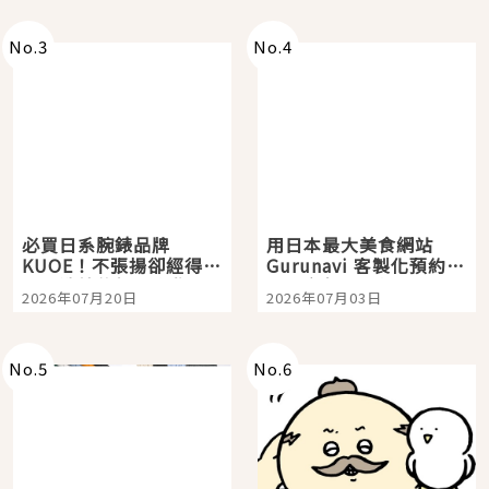
次全體驗
No.
3
No.
4
必買日系腕錶品牌
用日本最大美食網站
KUOE！不張揚卻經得起
Gurunavi 客製化預約九
時間洗鍊的經典之作五
大都市餐廳，打造專屬
2026年07月20日
2026年07月03日
選
美食體驗！
No.
5
No.
6