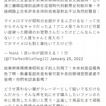
滿三麗鷗這樣的品牌在這個時代刻劃男女刻板印象。不
過網路上也有許多支持的或者是對此不以為然的聲音：
マイメロママが昭和の女感がするふざけるな！って元
からそんなキャラだったよ？アニメ見てみたけど可愛
い皮被った銀魂のお登勢さんだったけどこんなんじゃ
ない！って人達ちゃんと見たの？
てかマイメロも割と毒吐いてたけど🥺
— Nänä ！良いねが超消える！！🥺
(@TXw9eoW1atlwg22)
January 20, 2022
說美樂蒂媽媽像昭和女子的人別鬧了！本來就是這種角
色了啊，動畫看起來是有著可愛外表的銀魂登勢婆婆不
是嗎！你們有認真看嗎？
どうせ買わない層がクレーマーとして騒いでるだけな
んだから、そんな声を気にせず購入したいファンのた
めに発売したら良いと思う。企画して商品化まで頑張
ってくれた現場の女性達が不憫だ。