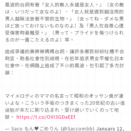
風波的台詞有著「女人的敵人永遠是女人。」（女の敵
は、いつだって女なのよ）、「女人就是遇到越沒用的
男人越無法放著不管的生物。」（女ってね、ダメな男
ほど放っておけないものなのよ）及「男人在自尊心遭
受傷害時最難受。」（男って、プライドを傷つけられ
るのが一番こたえるのよ）等。
造成爭議的美樂蒂媽媽台詞，讓許多鄉民紛紛吐槽不合
時宜、助長社會性別歧視，在近年追求男女平權化日本
社會中，在網路上造成了不小的風波，也引起了多方討
論：
マイメロディのママの名言って昭和のオッサン臭が凄
いよな。こういう手垢のつきまくった20世紀の古い価
値観が未だに刷り込まれ、受け継いでいくのって地
獄。
https://t.co/OVI3GDaEEf
— Saco もん♥️ごめりん (@Saccombb)
January 12,