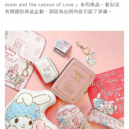
mom and the Lesson of Love 」系列商品，看似沒
有問題的商品企劃，卻因為台詞內容引起了爭議。