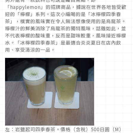
「happylemon」的招牌商品，據說在世界各地皆受歡
迎的「檸檬」系列。這次小編喝的是「冰檸檬四季春
茶」，樸實的風味實在令人無法想像使用的是烏龍茶。
檸檬汁的鮮美消除了烏龍茶的獨特風味，話雖如此，並
不代表檸檬的酸味重，反而是甜味較重，風味接近檸檬
水。「冰檸檬四季春茶」是最適合炎炎夏日在店內飲
用、享受清涼的一品。
左：岩鹽起司四季春茶。價格（含稅）500日圓（M）