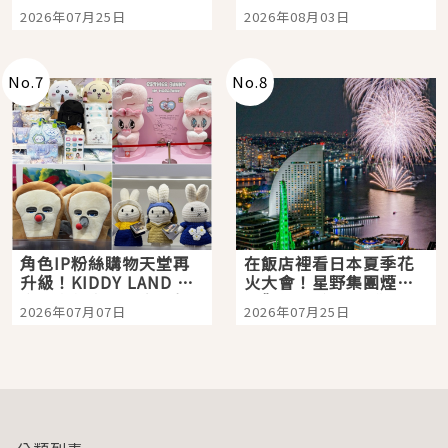
眼全收也不心疼
嗎？日本重金屬樂團
2026年07月25日
2026年08月03日
「打首」會長與nagano
老師一同給出了答案
No.
7
No.
8
角色IP粉絲購物天堂再
在飯店裡看日本夏季花
升級！KIDDY LAND 原
火大會！星野集團煙火
宿店吉伊卡哇迎客，新
景觀飯店6選，讓你不用
2026年07月07日
2026年07月25日
開幕 OMOKADO 店3分
人擠人悠閒欣賞
即達