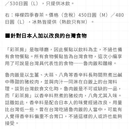
／530日圓（L），只提供冰飲。
右：檸檬四季春茶。價格（含稅）450日圓（M）／480
日圓（L），冰熱皆提供（熱飲只有M）。
■
針對日本人加以改良的台灣食物
「彩茶房」是咖啡廳，因此餐點以飲料為主，不過也備
有食物餐點。所有食物餐點皆為台灣食物，這次小編享
用了可說是台灣具代表性的食物──魯肉飯和麵線。
魯肉飯是以生薑、大蒜、八角等香辛料長時間熬煮出鹹
中帶甜的豬絞肉，並與肉汁一同淋在白飯上的台灣料
理。談到台灣飲食文化時，魯肉飯是不可或缺的一品，
而「彩茶房」以香辛料熬煮的豬絞肉，八角尤其入味。
話雖如此，香辛料是配合日本人的味覺經過改良，用量
比台灣低一些。曾在台灣吃過魯肉飯的人當中，可能有
人覺得香辛料偏重不合胃口，不過這樣的人或許也能夠
接受。