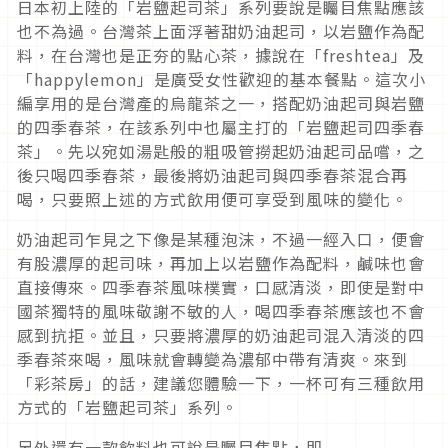
日本初上陸的「岩鹽起司茶」系列要說是矚目焦點應該
也不為過。台灣茶上面浮著甜奶油起司，以岩鹽作為配
料，在台灣也是正夯的點心茶，據說在「freshtea」及
「happylemon」是廣受女性歡迎的基本餐點。這次小
編享用的是台灣產的烏龍茶之一，搭配奶油起司與岩鹽
的四季春茶，在該系列中也屬主打的「岩鹽起司四季春
茶」。先以宛如湯匙般的粗吸管撈起奶油起司品嚐，之
後只喝四季春茶，最後將奶油起司與四季春茶混合再
喝，只要照上述的方式飲用便可享受到風味的變化。
奶油起司乍見之下像是某種泡沫，不過一經入口，便會
有股濃厚的起司味，再加上以岩鹽作為配料，鹹味也會
直接傳來。四季春茶風味樸實，口感清淡，即使是對中
國茶獨特的風味敬謝不敏的人，喝四季春茶應該也不會
感到抗拒。並且，只要將濃厚的奶油起司混入清淡的四
季春茶來喝，風味就會轉變為濃郁中帶有清爽。來到
「彩茶房」的話，建議您體驗一下，一杯可有三種飲用
方式的「岩鹽起司茶」系列。
另外還有一款飲料也可說是矚目焦點，即