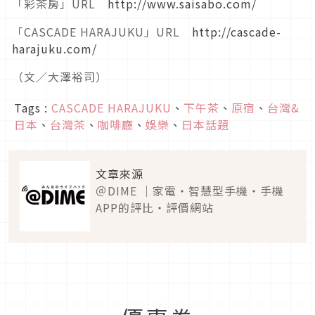
「彩茶房」URL
http://www.saisabo.com/
「CASCADE HARAJUKU」URL
http://cascade-
harajuku.com/
（文／大澤裕司）
Tags :
CASCADE HARAJUKU
、
下午茶
、
原宿
、
台灣&
日本
、
台灣茶
、
咖啡廳
、
娛樂
、
日本話題
文章來源
＠DIME ｜家電・智慧型手機・手機
APP的評比・評價網站