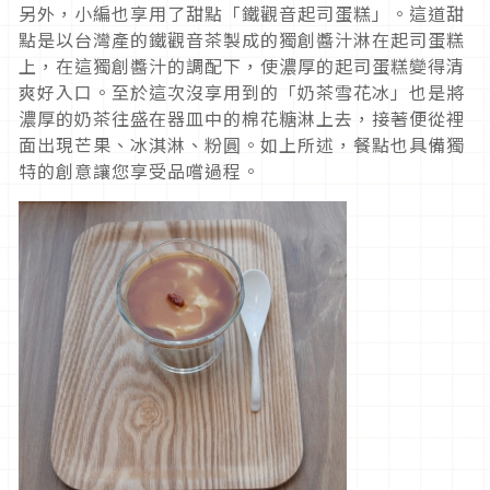
另外，小編也享用了甜點「鐵觀音起司蛋糕」。這道甜
點是以台灣產的鐵觀音茶製成的獨創醬汁淋在起司蛋糕
上，在這獨創醬汁的調配下，使濃厚的起司蛋糕變得清
爽好入口。至於這次沒享用到的「奶茶雪花冰」也是將
濃厚的奶茶往盛在器皿中的棉花糖淋上去，接著便從裡
面出現芒果、冰淇淋、粉圓。如上所述，餐點也具備獨
特的創意讓您享受品嚐過程。