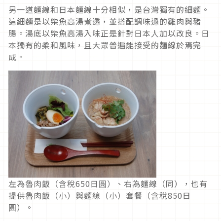
另一道麵線和日本麵線十分相似，是台灣獨有的細麵。
這細麵是以柴魚高湯煮透，並搭配調味過的雞肉與豬
腸。湯底以柴魚高湯入味正是針對日本人加以改良。日
本獨有的柔和風味，且大眾普遍能接受的麵線於焉完
成。
左為魯肉飯（含稅650日圓）、右為麵線（同），也有
提供魯肉飯（小）與麵線（小）套餐（含稅850日
圓）。