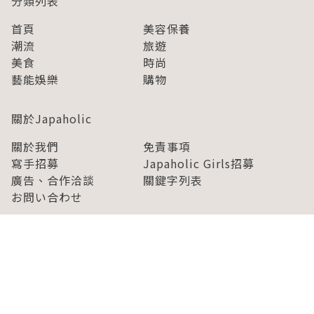
分類列表
首頁
美容保養
潮流
旅遊
美食
時尚
藝能娛樂
購物
關於Japaholic
關於我們
免責事項
寫手招募
Japaholic Girls招募
廣告、合作洽談
關鍵字列表
お問い合わせ