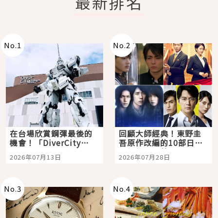
最新排名
No.
1
No.
2
在台場欣賞鋼彈最後的
回顧大師經典！東野圭
機會！「DiverCity
吾原作改編的10部日本
Tokyo Plaza」搭船、
影視作品推薦
2026年07月13日
2026年07月28日
購物、美食及夜景，一
次全體驗
No.
3
No.
4