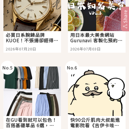
Share
必買日系腕錶品牌
用日本最大美食網站
KUOE！不張揚卻經得起
Gurunavi 客製化預約九
時間洗鍊的經典之作五
大都市餐廳，打造專屬
2026年07月20日
2026年07月03日
選
美食體驗！
No.
5
No.
6
在GU看到就可以包色！
快90公斤肌肉大叔能進
百搭基礎單品 6選，閉
電影院看《吉伊卡哇》