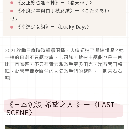
《反正妳也逃不掉》－〈春天來了〉
《不良少年與白手杖女孩》－〈こたえあわ
せ〉
《幸運少女組》－〈Lucky Days〉
2021秋季日劇陸陸續續開播，大家都追了哪幾部呢？這
一檔的日劇不只題材廣、卡司強，就連主題曲也是一首
比一首厲害，不只有實力派歌手宇多田光，還有菅田將
暉、愛謬等備受關注的人氣歌手們的獻唱，一起來看看
吧！
《日本沉沒-希望之人-》－〈LAST
SCENE〉