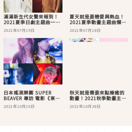
滿滿新生代女聲來報到！
夏天就是要戀愛與熱血！
2021夏季日劇主題曲一次
2021夏季動畫主題曲懶人
聽
包
2021年07月19日
2021年07月18日
日本搖滾樂團 SUPER
秋天就是需要來點療癒的
BEAVER 專訪 電影《東京
動畫！2021秋季動畫主題
復仇者》主題曲〈呼喊你
曲懶人包
2021年10月10日
2021年10月26日
的名字〉新發行