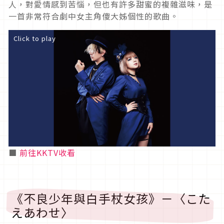
人，對愛情感到苦惱，但也有許多甜蜜的複雜滋味，是
一首非常符合劇中女主角傻大姊個性的歌曲。
Click to play
■
前往KKTV收看
《不良少年與白手杖女孩》－〈こた
えあわせ〉