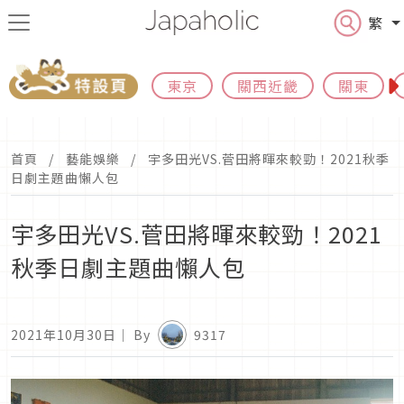
繁
東京
關西近畿
關東
首頁
藝能娛樂
宇多田光VS.菅田將暉來較勁！2021秋季
日劇主題曲懶人包
宇多田光VS.菅田將暉來較勁！2021
秋季日劇主題曲懶人包
2021年10月30日
｜ By
9317