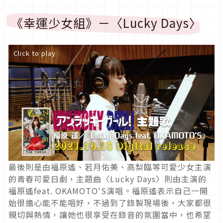
《幸運少女組》－〈Lucky Days〉
Click to play
最後則是由福原遙、若月佑美、高梨臨等可愛少女主演
的青春可愛日劇，主題曲〈Lucky Days〉則由主演的
福原遙feat. OKAMOTO'S演唱。福原遙表示自己一開
始很擔心能不能唱好，不過到了錄製現場後，大家都很
親切與熱情，讓她也很享受在錄音的氛圍當中，也希望