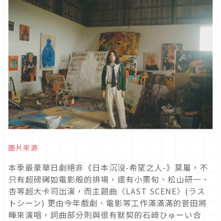
圖片來源
本季最豪華日劇絕非《日本沉沒-希望之人-》莫屬，不
只有超磅礡如電影般的排場，還有小栗旬、松山研一、
杏等超大卡司出演，而主題曲〈LAST SCENE〉(ラス
トシーン) 更由今年戲劇、電影等工作滿滿滿的菅田將
暉來演唱，詞曲部分則與很有默契的石崎ひゅーい合