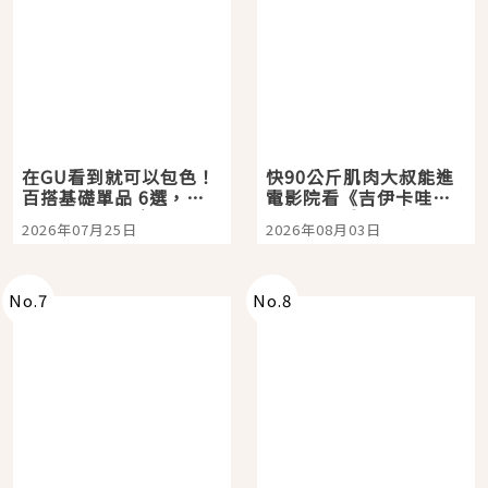
在GU看到就可以包色！
快90公斤肌肉大叔能進
百搭基礎單品 6選，閉
電影院看《吉伊卡哇》
眼全收也不心疼
嗎？日本重金屬樂團
2026年07月25日
2026年08月03日
「打首」會長與nagano
老師一同給出了答案
No.
7
No.
8