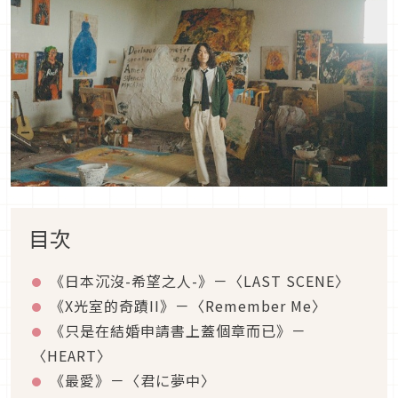
目次
《日本沉沒-希望之人-》－〈LAST SCENE〉
《X光室的奇蹟II》－〈Remember Me〉
《只是在結婚申請書上蓋個章而已》－
〈HEART〉
《最愛》－〈君に夢中〉