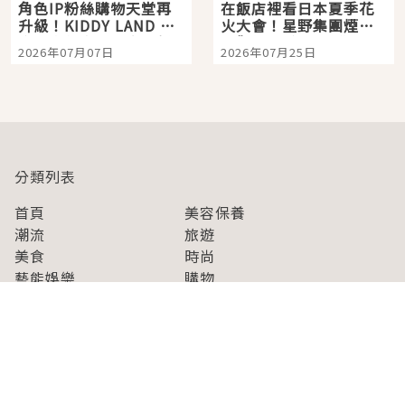
角色IP粉絲購物天堂再
在飯店裡看日本夏季花
升級！KIDDY LAND 原
火大會！星野集團煙火
宿店吉伊卡哇迎客，新
景觀飯店6選，讓你不用
2026年07月07日
2026年07月25日
開幕 OMOKADO 店3分
人擠人悠閒欣賞
即達
分類列表
首頁
美容保養
潮流
旅遊
美食
時尚
藝能娛樂
購物
關於Japaholic
關於我們
免責事項
寫手招募
Japaholic Girls招募