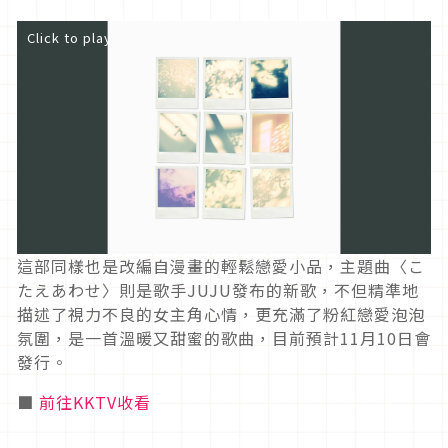
Click to play
這部同樣也是改編自漫畫的輕鬆戀愛小品，主題曲〈こ
たえあわせ〉則是歌手JUJU發布的新歌，不但精準地
描述了視力不良的女主角心情，更充滿了粉紅戀愛泡泡
氛圍，是一首溫暖又甜蜜的歌曲，目前預計11月10日會
發行。
■
前往KKTV收看