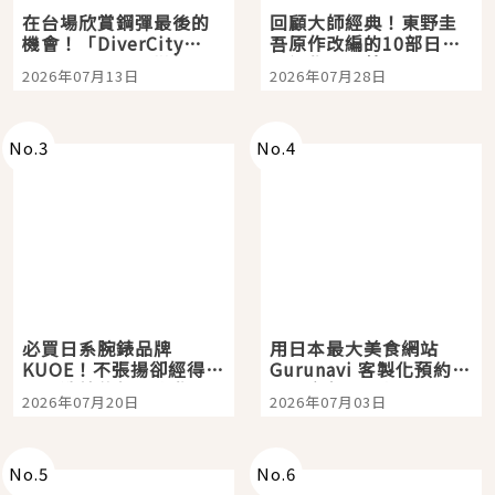
在台場欣賞鋼彈最後的
回顧大師經典！東野圭
機會！「DiverCity
吾原作改編的10部日本
Tokyo Plaza」搭船、
影視作品推薦
2026年07月13日
2026年07月28日
購物、美食及夜景，一
次全體驗
No.
3
No.
4
必買日系腕錶品牌
用日本最大美食網站
KUOE！不張揚卻經得起
Gurunavi 客製化預約九
時間洗鍊的經典之作五
大都市餐廳，打造專屬
2026年07月20日
2026年07月03日
選
美食體驗！
No.
5
No.
6