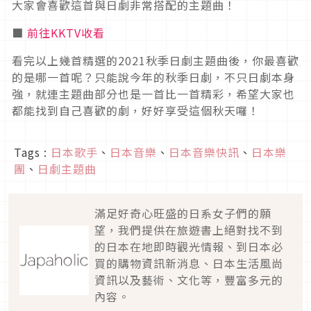
大家會喜歡這首與日劇非常搭配的主題曲！
■
前往KKTV收看
看完以上幾首精選的2021秋季日劇主題曲後，你最喜歡
的是哪一首呢？只能說今年的秋季日劇，不只日劇本身
強，就連主題曲部分也是一首比一首精彩，希望大家也
都能找到自己喜歡的劇，好好享受這個秋天囉！
Tags :
日本歌手
、
日本音樂
、
日本音樂快訊
、
日本樂
團
、
日劇主題曲
滿足好奇心旺盛的日系女子們的願
望，我們提供在旅遊書上絕對找不到
的日本在地即時觀光情報、到日本必
買的購物資訊新消息、日本生活風尚
資訊以及藝術、文化等，豐富多元的
內容。