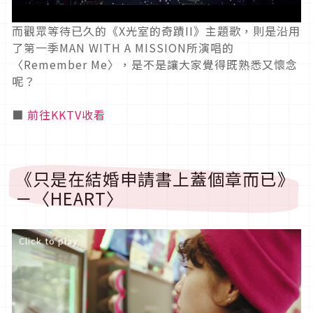
而觀眾等待已久的《X光室的奇蹟II》主題歌，則是沿用
了第一季MAN WITH A MISSION所演唱的
〈Remember Me〉，是不是讓大家覺得既熟悉又懷念
呢？
■
前往KKTV收看
《只是在結婚申請書上蓋個章而已》
－〈HEART〉
Click to play