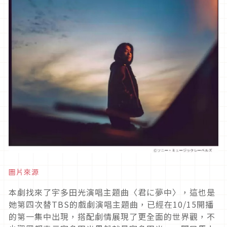
圖片來源
本劇找來了宇多田光演唱主題曲〈君に夢中〉，這也是
她第四次替TBS的戲劇演唱主題曲，已經在10/15開播
的第一集中出現，搭配劇情展現了更全面的世界觀，不