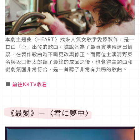
本劇主題曲〈HEART〉找來人氣女歌手愛繆製作，是一
首由「心」出發的歌曲，據說她為了最真實地傳達出情
感，在製作歌曲時不斷更改與修正。而兩位主演清野菜
名與坂口健太郎聽了最終的成品之後，也覺得主題曲和
戲劇氛圍非常符合，是一首聽了非常有共鳴的歌曲。
■
前往KKTV收看
《最愛》－〈君に夢中〉