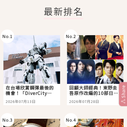
最新排名
No.
1
No.
2
在台場欣賞鋼彈最後的
回顧大師經典！東野圭
Share
機會！「DiverCity
吾原作改編的10部日本
Tokyo Plaza」搭船、
影視作品推薦
2026年07月13日
2026年07月28日
購物、美食及夜景，一
次全體驗
No.
3
No.
4