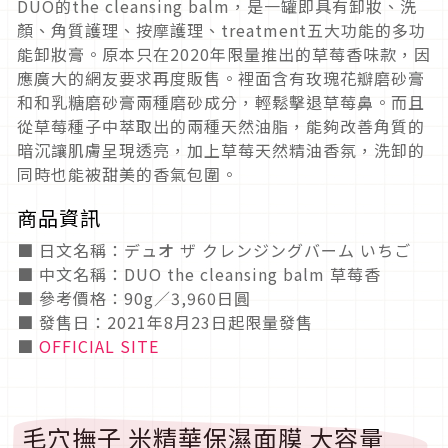
DUO的the cleansing balm，是一罐即具有卸妝、洗
顏、角質護理、按摩護理、treatment五大功能的多功
能卸妝膏。原本只在2020年限量推出的草莓香味款，因
應廣大的網友要求再度販售。裡面含有玫瑰花瓣磨砂膏
和和乳糖磨砂膏兩種磨砂成分，輕鬆擊退草莓鼻。而且
從草莓種子中萃取出的兩種天然油脂，能夠改善角質的
暗沉讓肌膚呈現透亮，加上草莓天然精油香氛，洗卸的
同時也能被甜美的香氣包圍。
商品資訊
■ 日文名稱：デュオ ザ クレンジングバーム いちご
■ 中文名稱：DUO the cleansing balm 草莓香
■ 參考價格：90g／3,960日圓
■ 發售日：2021年8月23日起限量發售
■
OFFICIAL SITE
毛穴撫子 米精華保濕面膜 大容量