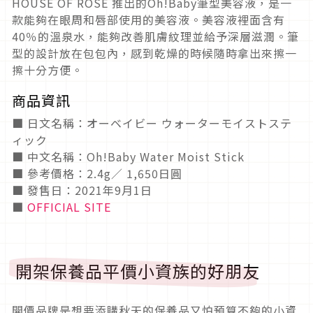
HOUSE OF ROSE 推出的Oh!Baby筆型美容液，是一
款能夠在眼周和唇部使用的美容液。美容液裡面含有
40％的溫泉水，能夠改善肌膚紋理並給予深層滋潤。筆
型的設計放在包包內，感到乾燥的時候隨時拿出來擦一
擦十分方便。
商品資訊
■ 日文名稱：オーベイビー ウォーターモイストステ
ィック
■ 中文名稱：Oh!Baby Water Moist Stick
■ 參考價格：2.4g／ 1,650日圓
■ 發售日：2021年9月1日
■
OFFICIAL SITE
開架保養品平價小資族的好朋友
開價品牌是想要添購秋天的保養品又怕預算不夠的小資