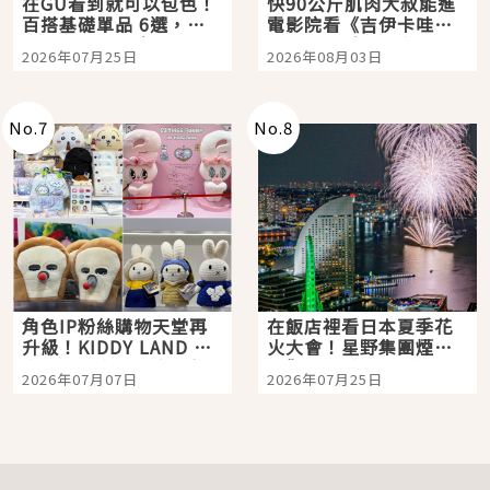
在GU看到就可以包色！
快90公斤肌肉大叔能進
百搭基礎單品 6選，閉
電影院看《吉伊卡哇》
眼全收也不心疼
嗎？日本重金屬樂團
2026年07月25日
2026年08月03日
「打首」會長與nagano
老師一同給出了答案
No.
7
No.
8
角色IP粉絲購物天堂再
在飯店裡看日本夏季花
升級！KIDDY LAND 原
火大會！星野集團煙火
宿店吉伊卡哇迎客，新
景觀飯店6選，讓你不用
2026年07月07日
2026年07月25日
開幕 OMOKADO 店3分
人擠人悠閒欣賞
即達