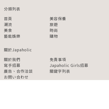
分類列表
首頁
美容保養
潮流
旅遊
美食
時尚
藝能娛樂
購物
關於Japaholic
關於我們
免責事項
寫手招募
Japaholic Girls招募
廣告、合作洽談
關鍵字列表
お問い合わせ