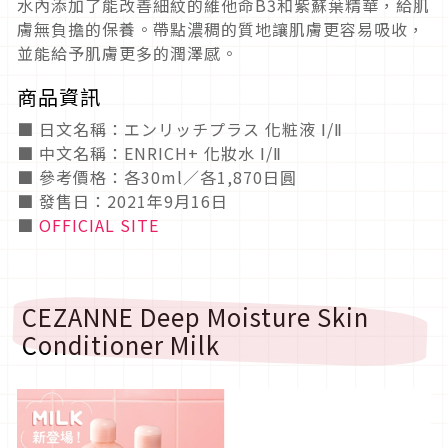
水內添加了能改善細紋的維他命B3和紫蘇葉精華，給肌
膚無負擔的保養。帶點濃稠的質地讓肌膚更容易吸收，
並能給予肌膚更多的潤澤感。
商品資訊
■ 日文名稱：エンリッチプラス 化粧液 Ⅰ/Ⅱ
■ 中文名稱：ENRICH+ 化妝水 Ⅰ/Ⅱ
■ 參考價格：各30ml／各1,870日圓
■ 發售日：2021年9月16日
■
OFFICIAL SITE
CEZANNE Deep Moisture Skin
Conditioner Milk