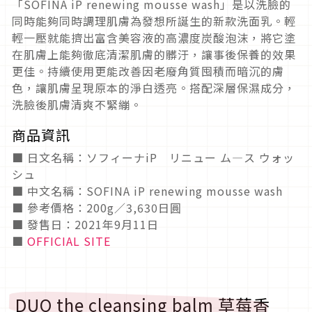
「SOFINA iP renewing mousse wash」是以洗臉的
同時能夠同時調理肌膚為發想所誕生的新款洗面乳。輕
輕一壓就能擠出富含美容液的高濃度炭酸泡沫，將它塗
在肌膚上能夠徹底清潔肌膚的髒汙，讓事後保養的效果
更佳。持續使用更能改善因老廢角質囤積而暗沉的膚
色，讓肌膚呈現原本的淨白透亮。搭配深層保濕成分，
洗臉後肌膚清爽不緊繃。
商品資訊
■ 日文名稱：ソフィーナiP リニュー ム―ス ウォッ
シュ
■ 中文名稱：SOFINA iP renewing mousse wash
■ 參考價格：200g／3,630日圓
■ 發售日：2021年9月11日
■
OFFICIAL SITE
DUO the cleansing balm 草莓香