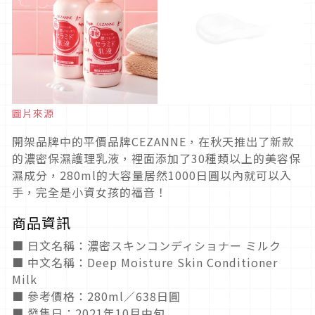
圖片來源
開架品牌中的平價品牌CEZANNE，在秋天推出了新款
的濃密保濕護理乳液，裡面添加了30種類以上的美容保
濕成分，280ml的大容量居然1000日圓以內就可以入
手，完全是小資女孩的福音！
商品資訊
■ 日文名稱：濃密スキンコンディショナー ミルク
■ 中文名稱：Deep Moisture Skin Conditioner
Milk
■ 參考價格：280ml／638日圓
■ 發售日：2021年10月中旬