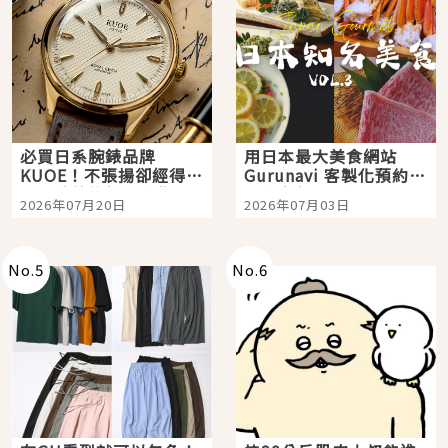
必買日系腕錶品牌
用日本最大美食網站
KUOE！不張揚卻經得起
Gurunavi 客製化預約九
時間洗鍊的經典之作五
大都市餐廳，打造專屬
2026年07月20日
2026年07月03日
選
美食體驗！
No.
5
No.
6