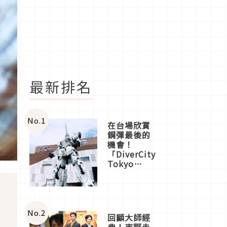
最新排名
No.
1
在台場欣賞
鋼彈最後的
機會！
「DiverCity
Tokyo
Plaza」搭
船、購物、
美食及夜
景，一次全
體驗
No.
2
回顧大師經
典！東野圭