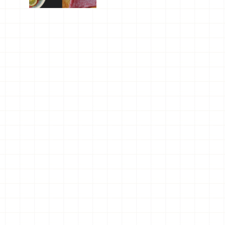
屬美食體
驗！