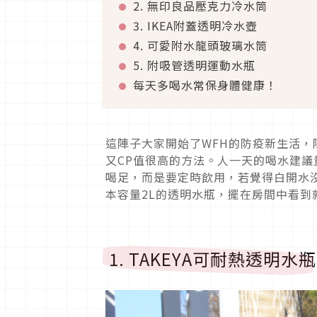
2. 無印良品壓克力冷水筒
3. IKEA附蓋透明冷水壺
4. 可愛附水龍頭玻璃水筒
5. 附吸管透明運動水瓶
每天多喝水常保身體健康！
這陣子大家開始了WFH的防疫新生活
又CP值很高的方法。人一天的喝水建議
喝足，而是要定時飲用，若覺得白開水
本容量2L的透明水瓶，擺在房間中看
1. TAKEYA可耐熱透明水瓶