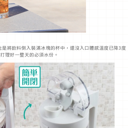
光是將飲料倒入裝滿冰塊的杯中，還沒入口體感溫度已降3度
為你打理好一整天的必須水份。