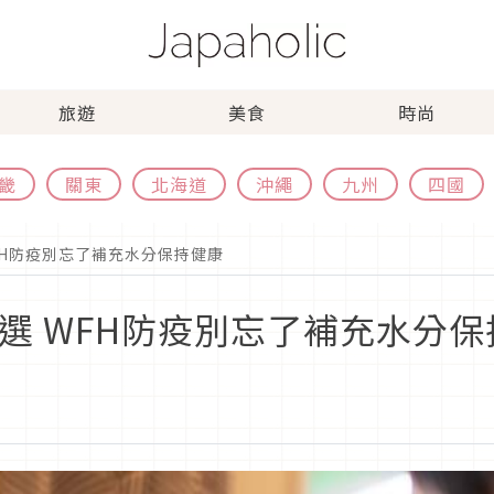
旅遊
美食
時尚
畿
關東
北海道
沖繩
九州
四國
FH防疫別忘了補充水分保持健康
選 WFH防疫別忘了補充水分