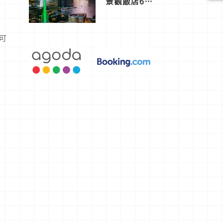
景觀飯店6
選，讓你不
用人擠人悠
閒欣賞
可