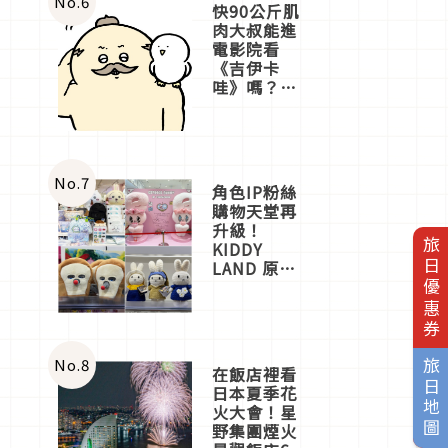
No.
6
快90公斤肌
肉大叔能進
電影院看
《吉伊卡
哇》嗎？日
本重金屬樂
團「打首」
會長與
nagano老師
一同給出了
No.
7
角色IP粉絲
答案
購物天堂再
升級！
旅日優惠券
KIDDY
LAND 原宿
店吉伊卡哇
迎客，新開
幕
OMOKADO
店3分即達
No.
8
旅日地圖
在飯店裡看
日本夏季花
火大會！星
野集團煙火