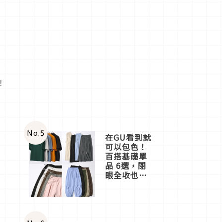
！
No.
5
在GU看到就
可以包色！
百搭基礎單
品 6選，閉
眼全收也不
心疼