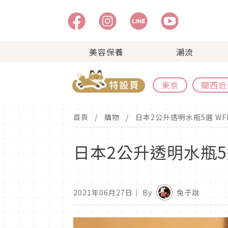
美容保養
潮流
東京
關西近
首頁
購物
日本2公升透明水瓶5選 W
日本2公升透明水瓶5
2021年06月27日
｜ By
兔子說