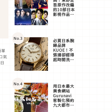
吾原作改編
的10部日本
影視作品推
薦
No.
3
必買日系腕
錶品牌
KUOE！不
簡單
張揚卻經得
口氣
起時間洗鍊
薦日
的經典之作
五選
No.
4
用日本最大
美食網站
Gurunavi
客製化預約
九大都市餐
廳，打造專