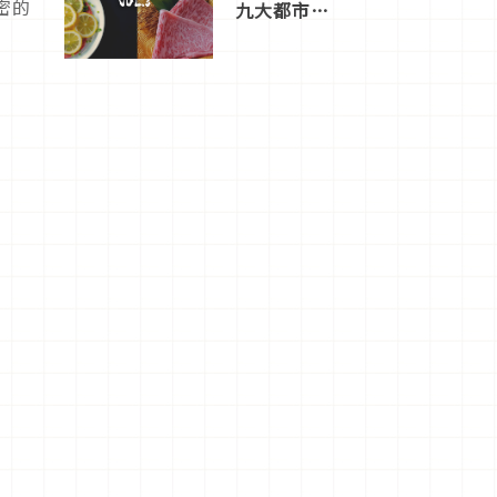
密的
九大都市餐
廳，打造專
屬美食體
驗！