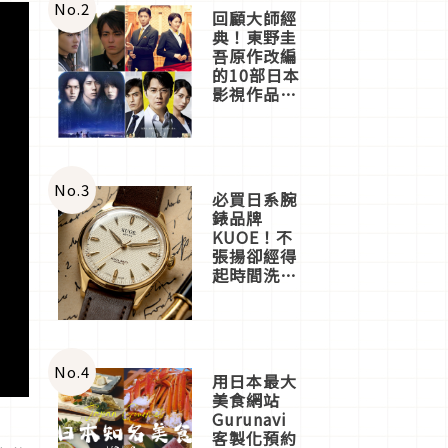
體驗
No.
2
回顧大師經
典！東野圭
吾原作改編
的10部日本
影視作品推
薦
No.
3
必買日系腕
錶品牌
KUOE！不
張揚卻經得
起時間洗鍊
的經典之作
五選
No.
4
用日本最大
美食網站
Gurunavi
客製化預約