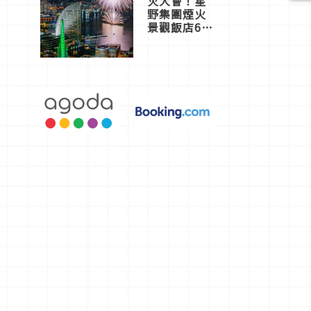
火大會！星
野集團煙火
景觀飯店6
選，讓你不
用人擠人悠
閒欣賞