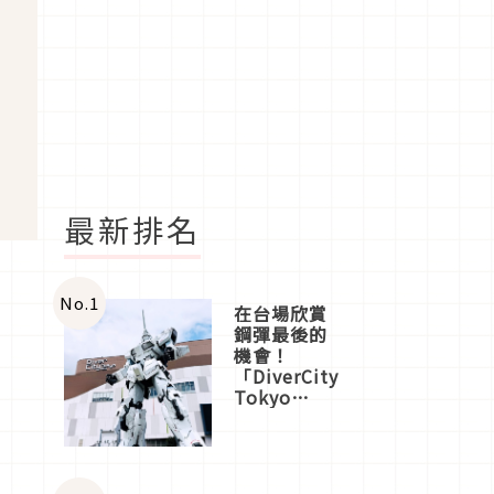
最新排名
No.
1
在台場欣賞
鋼彈最後的
機會！
「DiverCity
Tokyo
Plaza」搭
船、購物、
美食及夜
景，一次全