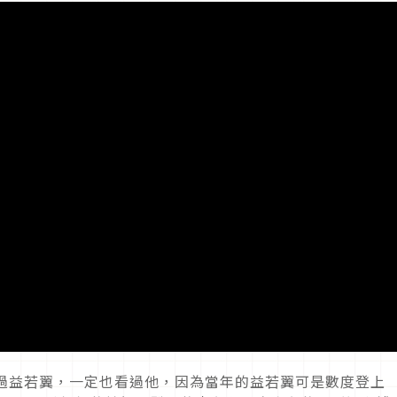
聽過益若翼，一定也看過他，因為當年的益若翼可是數度登上