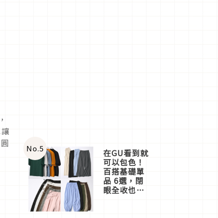
，
也讓
日圓
No.
5
在GU看到就
可以包色！
百搭基礎單
品 6選，閉
眼全收也不
心疼