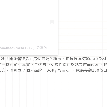
益若つばさ/Tsubasa Masuwaka（@tsubasamasuwaka1013）分享的貼文
給她「拇指模特兒」這個可愛的稱號。正是因為這嬌小的身材
一樣可愛不真實。年輕的小女孩們紛紛以她為時尚icon，
，也創立了個人品牌「Dolly Wink」，成為帶動100億