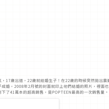
，17歲出道，22歲就結婚生子！在22歲的時候突然拋出震
成婚，2008年2月號的封面就印上他們結婚的照片，裡面
下了41萬本的超高銷售，是POPTEEN最高的一次銷售量。