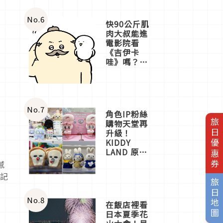
No.
6
快90公斤肌
肉大叔能進
電影院看
《吉伊卡
哇》嗎？日
本重金屬樂
團「打首」
會長與
nagano老師
一同給出了
No.
7
角色IP粉絲
答案
旅日優惠券
購物天堂再
升級！
KIDDY
LAND 原宿
店吉伊卡哇
撼
迎客，新開
也記
幕
旅日地圖
OMOKADO
店3分即達
No.
8
在飯店裡看
日本夏季花