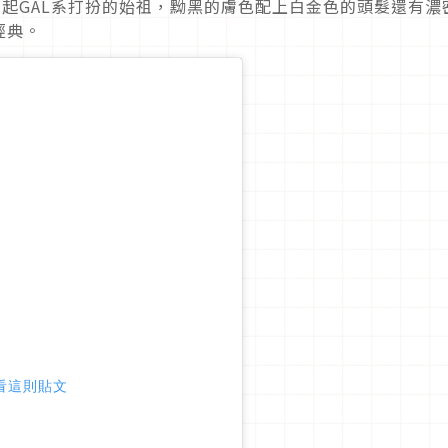
是帶起GAL系打扮的始祖，黝黑的膚色配上白金色的頭髮還有濃
經典。
 查看這則貼文