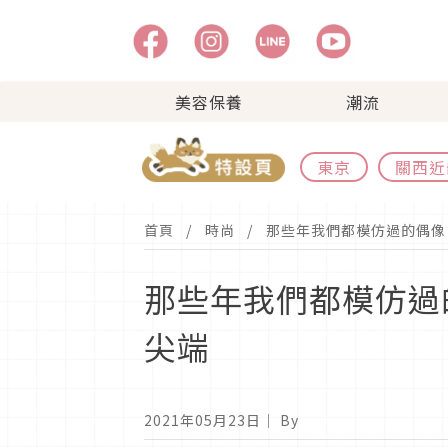
美容保養
潮流
東京
關西近
首頁
時尚
那些年我們都模仿過的偶像
那些年我們都模仿過
尖端
2021年05月23日
｜ By