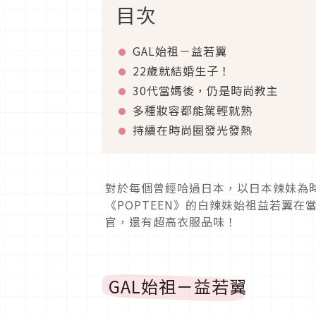
目次
GAL始祖－益若翼
22歲就結婚生子！
30代當媽後，仍是時尚教主
多種妝容都能駕輕就熟
持續在時尚圈發光發熱
對於每個曾經哈過日本，以日本辣妹為
《POPTEEN》的白辣妹始祖益若翼
官，還有超高衣服品味！
GAL始祖－益若翼