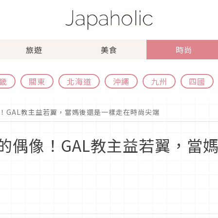
旅遊
美食
時尚
畿
關東
北海道
沖繩
九州
四國
！GAL教主益若翼，當媽後還是一樣走在時尚尖端
的偶像！GAL教主益若翼，當