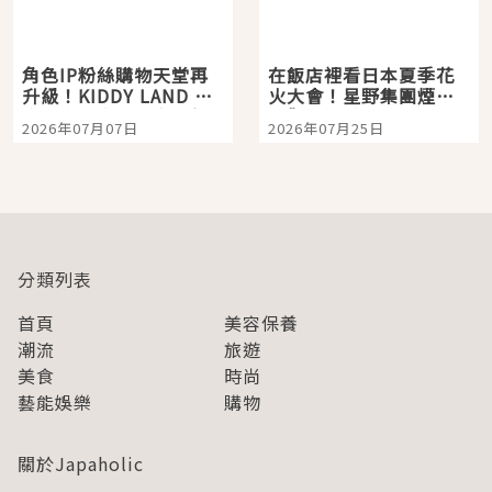
角色IP粉絲購物天堂再
在飯店裡看日本夏季花
升級！KIDDY LAND 原
火大會！星野集團煙火
宿店吉伊卡哇迎客，新
景觀飯店6選，讓你不用
2026年07月07日
2026年07月25日
開幕 OMOKADO 店3分
人擠人悠閒欣賞
即達
分類列表
首頁
美容保養
潮流
旅遊
美食
時尚
藝能娛樂
購物
關於Japaholic