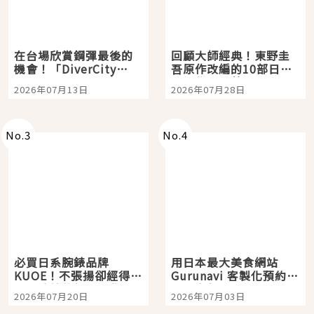
在台場欣賞鋼彈最後的
回顧大師經典！東野圭
機會！「DiverCity
吾原作改編的10部日本
Tokyo Plaza」搭船、
影視作品推薦
2026年07月13日
2026年07月28日
購物、美食及夜景，一
次全體驗
No.
3
No.
4
必買日系腕錶品牌
用日本最大美食網站
KUOE！不張揚卻經得起
Gurunavi 客製化預約九
時間洗鍊的經典之作五
大都市餐廳，打造專屬
2026年07月20日
2026年07月03日
選
美食體驗！