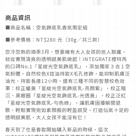
商品資訊
■商品名稱：空氣飾底乳香氛限定組
■參考價格：NT$280 元（30g／共三款）
忽冷忽熱的換季3月，想要擁有大人女孩的迷人臉龐，
就從實現清爽的透明感美肌做起！INTEGRATE櫻特芮
的口碑No.1「星綻光空氣飾底乳」，添加獨家３合１空
氣粉體，自然校色X控油持妝X毛孔修飾，能抑制肌膚泛
油光、持妝長達12小時，還有三種不同的智慧校色效
果：校正蠟黃「星綻光空氣飾底乳-亮顏紫」，校正暗
沉、黑眼圈「星綻光空氣飾底乳-光透黃」，校正泛紅
「星綻光空氣飾底乳-勻色綠」，讓肌膚困擾瞬間退
散，輕鬆實現宛如素顏般的輕盈感受，打造仙氣十足的
透明感美肌，大人女孩不能沒有它！
春天到了也是春妝開始購入新品的時候，這次