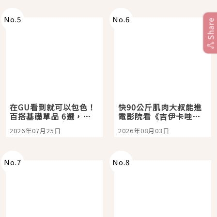
No.
5
No.
6
Share
在GU看到就可以包色！
快90公斤肌肉大叔能進
百搭基礎單品 6選，閉
電影院看《吉伊卡哇》
眼全收也不心疼
嗎？日本重金屬樂團
2026年07月25日
2026年08月03日
「打首」會長與nagano
老師一同給出了答案
No.
7
No.
8