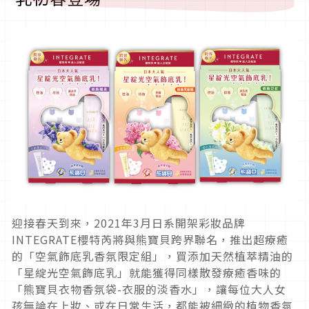
迎接春天到來，2021年3月日系開架彩妝品牌
INTEGRATE櫻特芮將與熊寶貝跨界聯名，推出超療癒
的「空氣飾底乳香氛限定組」，買添加天然植萃精油的
「星綻光空氣飾底乳」就能獲得同樣散發療癒香味的
「熊寶貝衣物香氛袋-衣服的淡香水」，讓每位大人女
孩無論在上妝、或在日常生活，都能被細緻的植物香氛