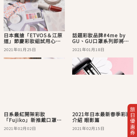
日本瘋搶「ETVOS＆江原
話題彩妝品牌#4me by
道」節慶彩妝組試用心得
GU、GU口罩系列即將強
想美美過節必看！
勢登台 感謝台灣消費者支
2021年01月25日
2021年01月18日
持蒐集顧客心聲推出進化
款商品
旅日優惠券
日系最紅開架彩妝
2021年日本最新春季彩妝
「Fujiko」新推戴口罩也
介紹 眼影篇
不掉色的春夏珊瑚系唇釉
2021年02月02日
2021年02月15日
完美的口罩妝容就靠它拯