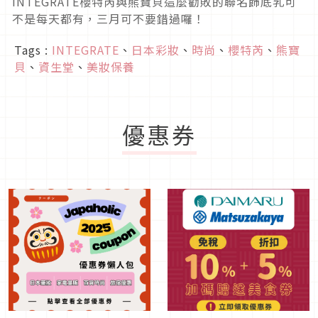
INTEGRATE櫻特芮與熊寶貝這麼勸敗的聯名飾底乳可
不是每天都有，三月可不要錯過囉！
Tags :
INTEGRATE
、
日本彩妝
、
時尚
、
櫻特芮
、
熊寶
貝
、
資生堂
、
美妝保養
優惠券