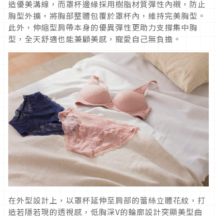
造優美溝線，而罩杯邊緣採用樹脂材質彈性內襯，防止
胸型外擴，將胸部整體包覆於罩杯內，維持完美胸型。
此外，伸縮型肩帶本身的優異彈性更助力支撐集中胸
型，全天舒適也能兼顧美感，寵愛自己無負擔。
在外型設計上，以罩杯延伸至肩部的蕾絲立體花紋，打
造若隱若現的透視感，低胸深V的輪廓設計突顯美型曲