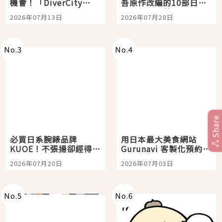
機會！「DiverCity
吾原作改編的10部日本
Tokyo Plaza」搭船、
影視作品推薦
2026年07月13日
2026年07月28日
購物、美食及夜景，一
次全體驗
No.
3
No.
4
Share
必買日系腕錶品牌
用日本最大美食網站
KUOE！不張揚卻經得起
Gurunavi 客製化預約九
時間洗鍊的經典之作五
大都市餐廳，打造專屬
2026年07月20日
2026年07月03日
選
美食體驗！
No.
5
No.
6