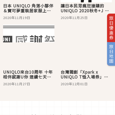
日本 UNIQLO 角落小夥伴
讓日本民眾瘋狂搶購的
＆寶可夢童裝居家服上市
UNIQLO 2020秋冬+J 系
一起來收集皮卡丘紙箱
列 台灣也能買得到！
2020年11月19日
2020年11月25日
旅日優惠券
吧！
旅日地圖
UNIQLO來台10周年 十年
台灣獨創「Xpark x
相伴感謝U你 連續七天全
UNIQLO T恤入場券」！
台最強感謝祭豪華登場
穿上門票T即可穿越Xpark
2020年11月27日
2020年12月01日