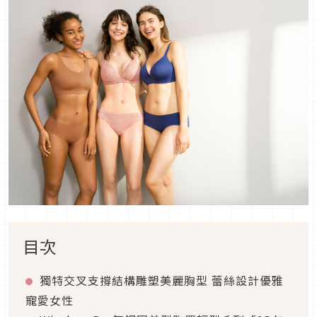
目次
獨特交叉支撐結構雕塑美麗胸型 蕾絲設計優雅
寵愛女性