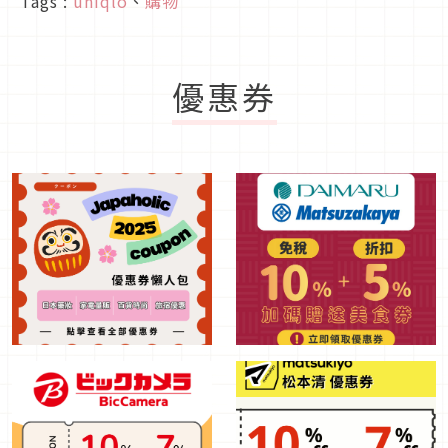
Tags :
uniqlo
、
購物
優惠券