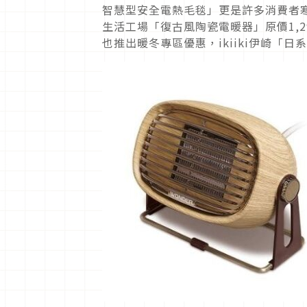
智慧型安全電熱毛毯」更是許多消費者寒冬購
生活工場「復古風陶瓷電暖器」原價1,290
也推出暖冬專區優惠，ikiiki伊崎「日系