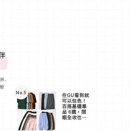
伴
界-
著
No.
5
在GU看到就
可以包色！
百搭基礎單
品 6選，閉
眼全收也不
心疼