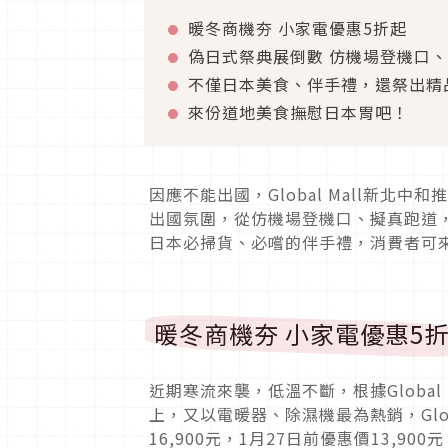
暖冬商機夯 小家電優惠5折起
偽日式祭典展倒數 仿機場登機口
不僅日本美食、伴手禮，還祭出精
來份道地美食撫慰日本胃吧！
因應不能出國，Global Mall新北中
出國氛圍，從仿機場登機口、擬真跑道
日本必掃貨、必嚐的伴手禮，消費者可
暖冬商機夯 小家電優惠5
近期寒流來襲，低溫不斷，根據Globa
上，又以電暖器、除濕機最為熱銷，Glob
16,900元，1月27日前優惠價13,9