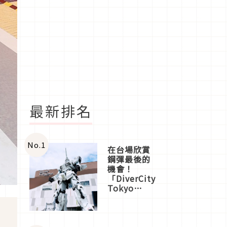
最新排名
No.
1
在台場欣賞
鋼彈最後的
機會！
「DiverCity
Tokyo
Plaza」搭
船、購物、
美食及夜
景，一次全