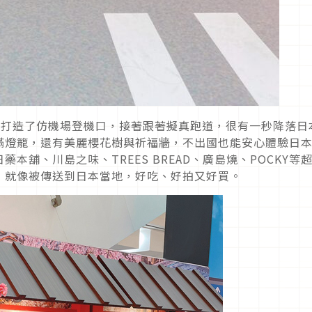
扶梯口打造了仿機場登機口，接著跟著擬真跑道，很有一秒降落日
滿燈籠，還有美麗櫻花樹與祈福牆，不出國也能安心體驗日
本舖、川島之味、TREES BREAD、廣島燒、POCKY等
，就像被傳送到日本當地，好吃、好拍又好買。