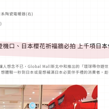
系陶瓷電暖器(右)
)
登機口、日本櫻花祈福牆必拍 上千項日本
想念不已，Global Mall新北中和推出的「環球帶你遊世
月3日，想體驗一秒到日本或是想補滿日本必買伴手禮的消費者，趁