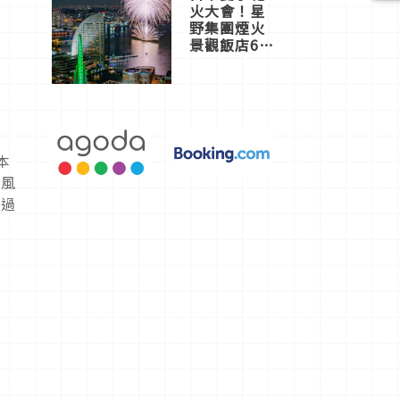
火大會！星
野集團煙火
景觀飯店6
選，讓你不
用人擠人悠
閒欣賞
本
本風
超過