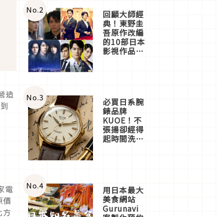
體驗
No.
2
回顧大師經
典！東野圭
吾原作改編
的10部日本
影視作品推
薦
，營造
No.
3
必買日系腕
項到
錶品牌
KUOE！不
張揚卻經得
起時間洗鍊
的經典之作
五選
No.
4
家電
用日本最大
美食網站
原價
Gurunavi
北方