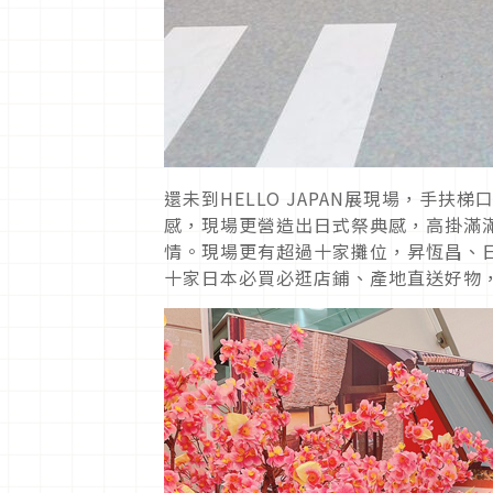
還未到HELLO JAPAN展現場，手
感，現場更營造出日式祭典感，高掛滿
情。現場更有超過十家攤位，昇恆昌、日藥
十家日本必買必逛店鋪、產地直送好物