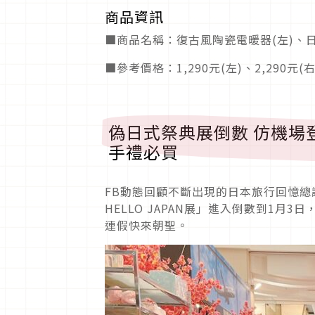
商品資訊
■商品名稱：復古風陶瓷電暖器(左)、日
■參考價格：1,290元(左)、2,290元(右
偽日式祭典展倒數 仿機場
手禮必買
FB動態回顧不斷出現的日本旅行回憶總讓人
HELLO JAPAN展」進入倒數到1
連假快來朝聖。