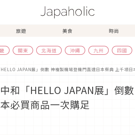
旅遊
美食
時尚
畿
關東
北海道
沖繩
九州
四國
HELLO JAPAN展」倒數 神複製機場登機門直達日本祭典 上千項
中和「HELLO JAPAN展」倒
日本必買商品一次購足