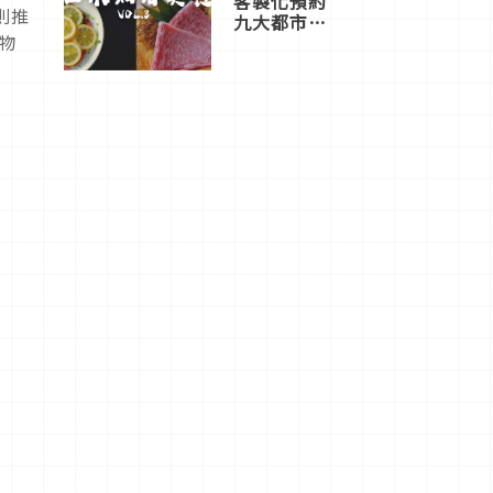
客製化預約
則推
九大都市餐
購物
廳，打造專
屬美食體
驗！