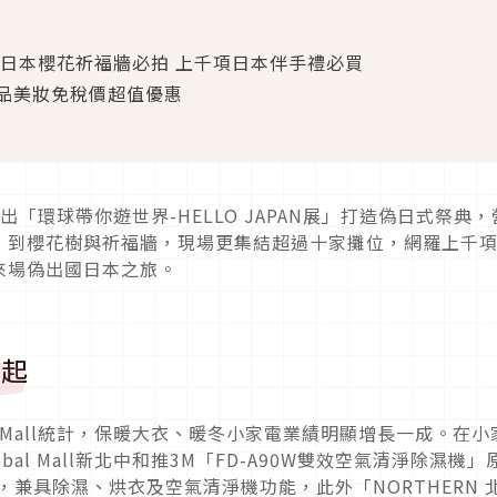
、日本櫻花祈福牆必拍 上千項日本伴手禮必買
品美妝免稅價超值優惠
和推出「環球帶你遊世界-HELLO JAPAN展」打造偽日式祭典
，到櫻花樹與祈福牆，現場更集結超過十家攤位，網羅上千
來場偽出國日本之旅。
折起
l Mall統計，保暖大衣、暖冬小家電業績明顯增長一成。在小
al Mall新北中和推3M「FD-A90W雙效空氣清淨除濕機」
00元，兼具除濕、烘衣及空氣清淨機功能，此外「NORTHERN 