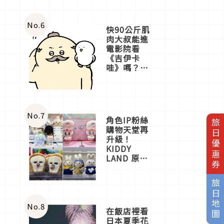
No.
6
快90公斤肌
肉大叔能進
電影院看
《吉伊卡
哇》嗎？日
本重金屬樂
團「打首」
會長與
nagano老師
一同給出了
No.
7
角色IP粉絲
旅日優惠券
答案
購物天堂再
升級！
KIDDY
LAND 原宿
店吉伊卡哇
迎客，新開
旅日地圖
幕
OMOKADO
店3分即達
No.
8
在飯店裡看
日本夏季花