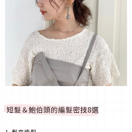
短髮＆鮑伯頭的編髮密技8選
1. 髮夾造型