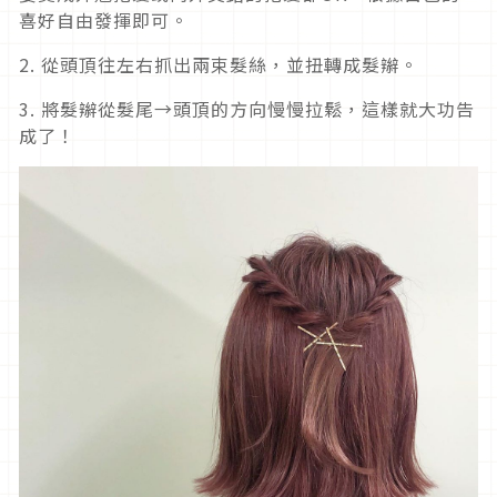
喜好自由發揮即可。
2. 從頭頂往左右抓出兩束髮絲，並扭轉成髮辮。
3. 將髮辮從髮尾→頭頂的方向慢慢拉鬆，這樣就大功告
成了！