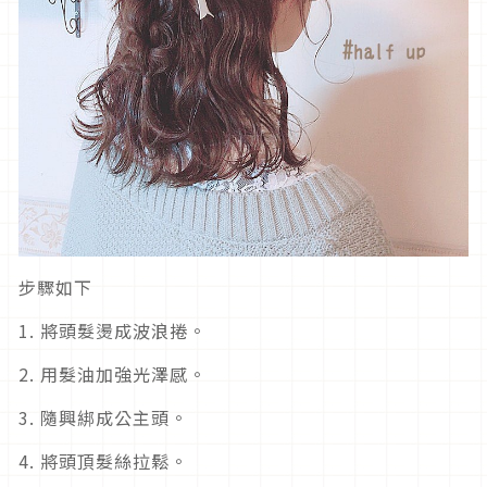
步驟如下
1. 將頭髮燙成波浪捲。
2. 用髮油加強光澤感。
3. 隨興綁成公主頭。
4. 將頭頂髮絲拉鬆。