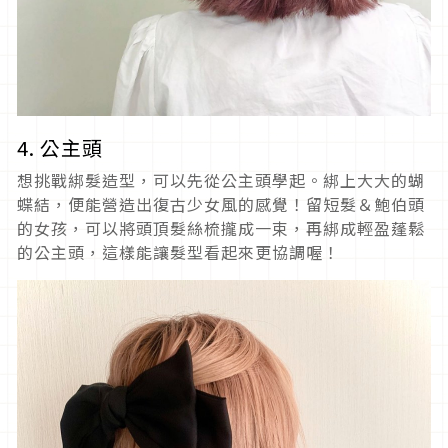
4. 公主頭
想挑戰綁髮造型，可以先從公主頭學起。綁上大大的蝴
蝶結，便能營造出復古少女風的感覺！留短髮＆鮑伯頭
的女孩，可以將頭頂髮絲梳攏成一束，再綁成輕盈蓬鬆
的公主頭，這樣能讓髮型看起來更協調喔！