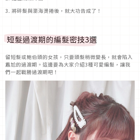
3. 將碎髮與瀏海燙捲後，就大功告成了！
短髮過渡期的編髮密技3選
留短髮或鮑伯頭的女孩，只要頭髮稍微變長，就會陷入
尷尬的過渡期。這邊要為大家介紹3種可愛編髮，讓我
們一起戰勝過渡期吧！