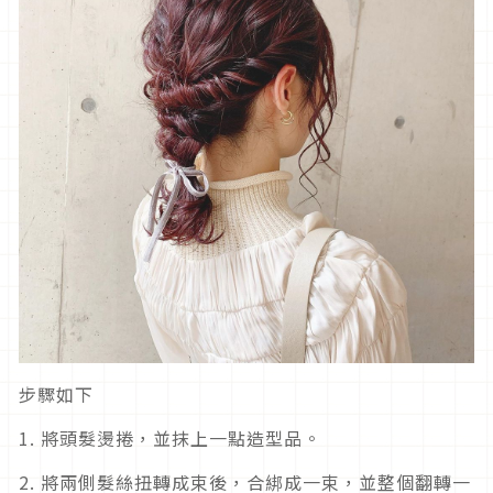
步驟如下
1. 將頭髮燙捲，並抹上一點造型品。
2. 將兩側髮絲扭轉成束後，合綁成一束，並整個翻轉一