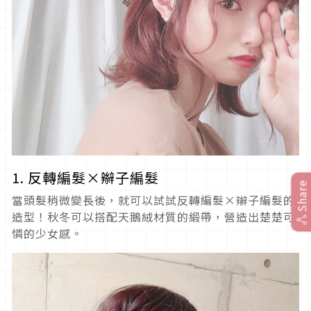
1. 反轉編髮×辮子編髮
Share
當頭髮稍微變長後，就可以試試反轉編髮×辮子編髮的
造型！秋冬可以搭配天鵝絨材質的緞帶，營造出楚楚可
憐的少女感。