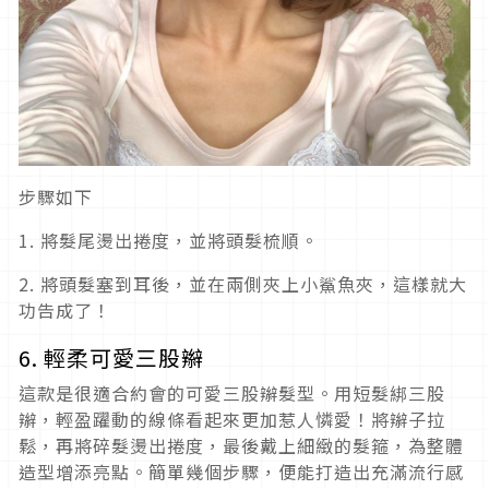
步驟如下
1. 將髮尾燙出捲度，並將頭髮梳順。
2. 將頭髮塞到耳後，並在兩側夾上小鯊魚夾，這樣就大
功告成了！
6. 輕柔可愛三股辮
這款是很適合約會的可愛三股辮髮型。用短髮綁三股
辮，輕盈躍動的線條看起來更加惹人憐愛！將辮子拉
鬆，再將碎髮燙出捲度，最後戴上細緻的髮箍，為整體
造型增添亮點。簡單幾個步驟，便能打造出充滿流行感