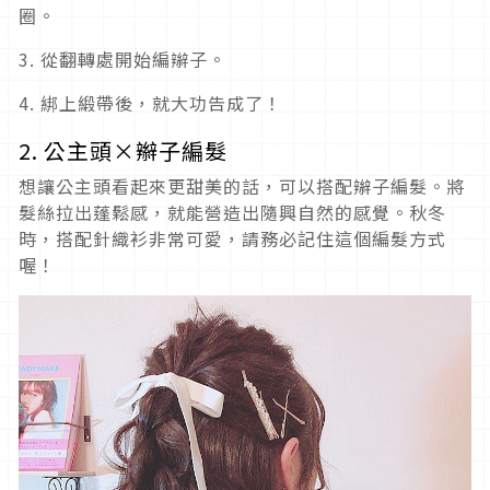
圈。
3. 從翻轉處開始編辮子。
4. 綁上緞帶後，就大功告成了！
2. 公主頭×辮子編髮
想讓公主頭看起來更甜美的話，可以搭配辮子編髮。將
髮絲拉出蓬鬆感，就能營造出隨興自然的感覺。秋冬
時，搭配針織衫非常可愛，請務必記住這個編髮方式
喔！