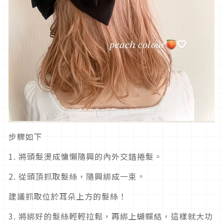
步驟如下
1. 將頭髮燙成慵懶隨興的內外交錯捲髮。
2. 從頭頂抓取髮絲，隨興綁成一束。
建議抓取位於耳朵上方的髮絲！
3. 將綁好的髮絲輕輕拉鬆，再綁上蝴蝶結，這樣就大功