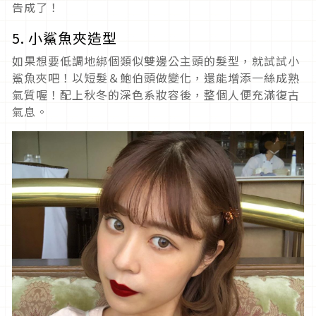
告成了！
5. 小鯊魚夾造型
如果想要低調地綁個類似雙邊公主頭的髮型，就試試小
鯊魚夾吧！以短髮＆鮑伯頭做變化，還能增添一絲成熟
氣質喔！配上秋冬的深色系妝容後，整個人便充滿復古
氣息。