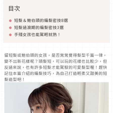
目次
短髮＆鮑伯頭的編髮密技8選
短髮過渡期的編髮密技3選
手殘女孩也能駕輕就熟！
留短髮或鮑伯頭的女孩，是否常常覺得髮型千篇一律，
變不出新花樣呢？頭髮短，可以玩的花樣也比較少，但
反過來說，也有許多短髮才能駕馭的可愛髮型喔！趕快
記住本篇介紹的編髮技巧，為自己打造輕柔又甜美的短
髮造型吧！