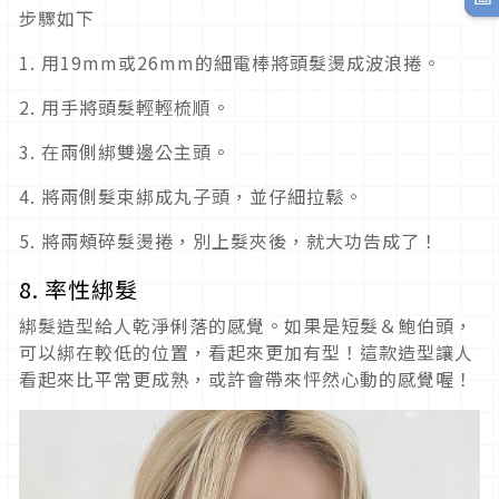
步驟如下
1. 用19mm或26mm的細電棒將頭髮燙成波浪捲。
2. 用手將頭髮輕輕梳順。
3. 在兩側綁雙邊公主頭。
4. 將兩側髮束綁成丸子頭，並仔細拉鬆。
5. 將兩頰碎髮燙捲，別上髮夾後，就大功告成了！
8. 率性綁髮
綁髮造型給人乾淨俐落的感覺。如果是短髮＆鮑伯頭，
可以綁在較低的位置，看起來更加有型！這款造型讓人
看起來比平常更成熟，或許會帶來怦然心動的感覺喔！