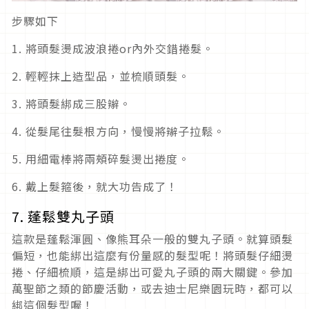
步驟如下
1. 將頭髮燙成波浪捲or內外交錯捲髮。
2. 輕輕抹上造型品，並梳順頭髮。
3. 將頭髮綁成三股辮。
4. 從髮尾往髮根方向，慢慢將辮子拉鬆。
5. 用細電棒將兩頰碎髮燙出捲度。
6. 戴上髮箍後，就大功告成了！
7. 蓬鬆雙丸子頭
這款是蓬鬆渾圓、像熊耳朵一般的雙丸子頭。就算頭髮
偏短，也能綁出這麼有份量感的髮型呢！將頭髮仔細燙
捲、仔細梳順，這是綁出可愛丸子頭的兩大關鍵。參加
萬聖節之類的節慶活動，或去迪士尼樂園玩時，都可以
綁這個髮型喔！