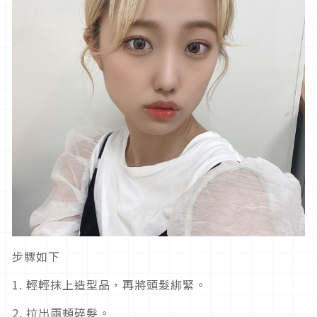
步驟如下
1. 輕輕抹上造型品，再將頭髮綁緊。
2. 拉出兩頰碎髮。