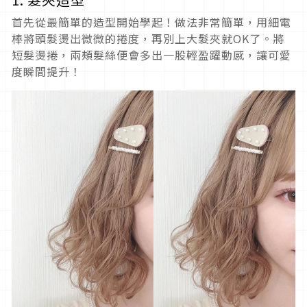
首先從最簡單的造型開始學起！做法非常簡單，用細電
棒將頭髮燙出微微的捲度，再別上大髮夾就OK了。將
短髮燙捲，兩頰髮絲便會多出一股輕盈躍動感，讓可愛
度瞬間提升！