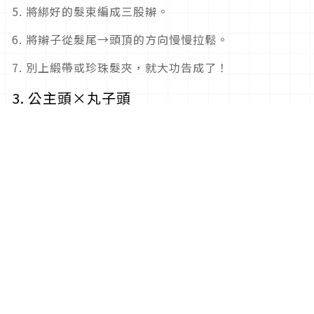
5. 將綁好的髮束編成三股辮。
6. 將辮子從髮尾→頭頂的方向慢慢拉鬆。
7. 別上緞帶或珍珠髮夾，就大功告成了！
3. 公主頭×丸子頭
蓬鬆渾圓的丸子頭，看起來非常惹人憐愛！恰到好處的
休閒感，正是打造時尚髮型的關鍵。這個造型能加強短
髮的輕盈躍動感，試著為一成不變的髮型來點變化吧！