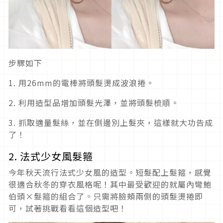
步驟如下
1. 用26mm的電棒將頭髮燙成波浪捲。
2. 利用造型品增加頭髮光澤，並將頭髮梳順。
3. 抓取適量髮絲，並在側邊別上髮夾，這樣就大功告成
了！
2. 法式少女風髮箍
今年秋天流行法式少女風的造型。短髮配上髮箍，感覺
很適合秋冬的穿衣風格呢！其中最受歡迎的就屬內彎鮑
伯頭×髮箍的組合了。只需將臉頰兩側的頭髮燙捲即
可，試著挑戰看看這個造型吧！