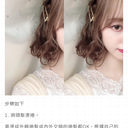
步驟如下
1. 將頭髮燙捲。
要燙成外翹捲髮或內外交錯的捲髮都OK，根據自己的