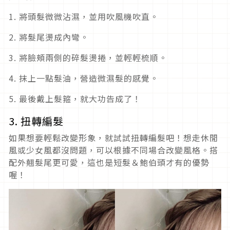
1. 將頭髮微微沾濕，並用吹風機吹直。
2. 將髮尾燙成內彎。
3. 將臉頰兩側的碎髮燙捲，並輕輕梳順。
4. 抹上一點髮油，營造微濕髮的感覺。
5. 最後戴上髮箍，就大功告成了！
3. 扭轉編髮
如果想要輕鬆改變形象，就試試扭轉編髮吧！想走休閒
風或少女風都沒問題，可以根據不同場合改變風格。搭
配外翹髮尾更可愛，這也是短髮＆鮑伯頭才有的優勢
喔！