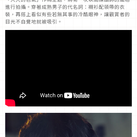
進行拍攝。穿著成熟男子的代名詞：襯衫配領帶的衣
裝，再搭上看似有些若無其事的冷酷眼神，讓觀賞者的
目光不自覺地就被吸引。