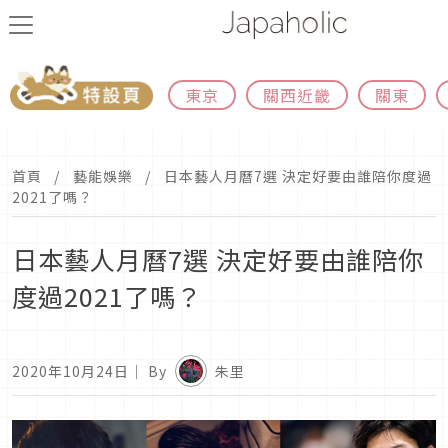
東京
關西近畿
關東
首頁
藝能娛樂
日本藝人月曆7選 決定好要由誰陪你度過
2021了嗎？
日本藝人月曆7選 決定好要由誰陪你
度過2021了嗎？
2020年10月24日
｜ By
朱里