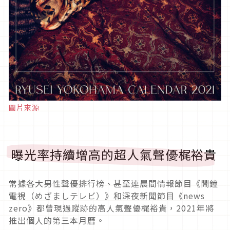
圖片來源
曝光率持續增高的超人氣聲優梶裕貴
常據各大男性聲優排行榜、甚至連晨間情報節目《鬧鐘
電視（めざましテレビ）》和深夜新聞節目《news
zero》都曾現過蹤跡的高人氣聲優梶裕貴，2021年將
推出個人的第三本月曆。