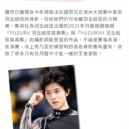
雖然已獲預告今年將無法在國際花式滑冰大獎賽中看到
羽生結弦的身影，但迷妹們仍可收藏羽生結弦的力與
美。集英社為羽生結弦出版的2021年月曆精選擔綱
『YUZURU 羽生結弦寫真集』與『YUZURUII 羽生結
弦寫真集』的攝影師能登直的作品，不論是賽事表演、
表演賽、冰上秀乃至於練習時的各色身影應有盡有，收
錄了很多只有在月曆中才能一睹的王者姿態！