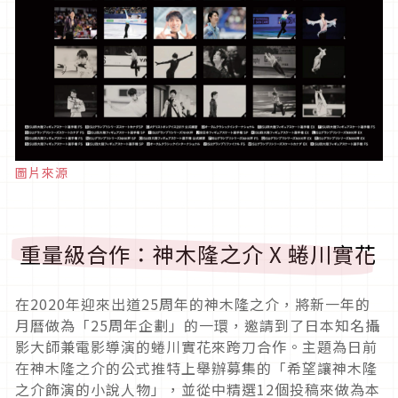
圖片來源
重量級合作：神木隆之介 X 蜷川實花
在2020年迎來出道25周年的神木隆之介，將新一年的
月曆做為「25周年企劃」的一環，邀請到了日本知名攝
影大師兼電影導演的蜷川實花來跨刀合作。主題為日前
在神木隆之介的公式推特上舉辦募集的「希望讓神木隆
之介飾演的小說人物」，並從中精選12個投稿來做為本