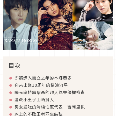
目次
即將步入而立之年的本鄉奏多
迎來出道10周年的橫濱流星
曝光率持續增高的超人氣聲優梶裕貴
漫改小王子山崎賢人
男女通吃的清純性感代表：吉岡里帆
冰上的不敗王者羽生結弦