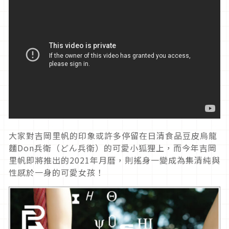
大家對吉岡里帆的印象或許多停留在日清食品豆皮烏龍
麵Don兵衛（どん兵衛）的可愛小狐狸上，而今年吉岡
里帆即將推出的2021年月曆，則搖身一變成為集清純與
性感於一身的可愛女孩！