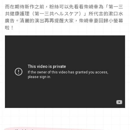
而在期待新作之前，粉絲可以先看看柴崎幸為「第一三
共健康護理（第一三共ヘルスケア）」所代言的漱口水
廣告。清麗的演出再再提醒大家，柴崎幸要回歸小螢幕
啦！