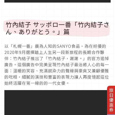
竹內結子 サッポロ一番「竹内結子さ
ん、ありがとう。」篇
以「札幌一番」廣為人知的SANYO食品，為在紛擾的
2020年9月選擇踏上人生另一段新旅程的長期合作夥
伴：竹內結子推出了「竹內結子，謝謝。」的官方追悼
廣告。這個廣告中完美呈現竹內結子最治癒人心的每一
面：溫暖的笑容、充滿感染力的聲線與豪爽又兼顧優雅
的吃相，細膩的演技和豐富的表現力讓人再度憶起這位
始終活躍在第一線的的一代女優。
旅日優惠券