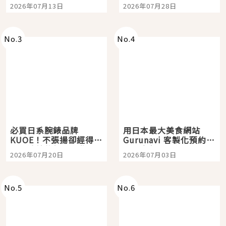
Tokyo Plaza」搭船、
影視作品推薦
2026年07月13日
2026年07月28日
購物、美食及夜景，一
次全體驗
No.
3
No.
4
必買日系腕錶品牌
用日本最大美食網站
KUOE！不張揚卻經得起
Gurunavi 客製化預約九
時間洗鍊的經典之作五
大都市餐廳，打造專屬
2026年07月20日
2026年07月03日
選
美食體驗！
No.
5
No.
6