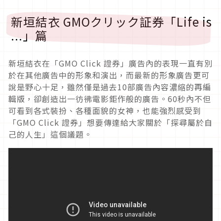
新垣結衣 GMOクリック証券「Life is
...」篇
新垣結衣在「GMO Click 證券」廣告內的表現一直有別
於在其他廣告中的形象和演出，而最新的形象廣告更可
說是野心十足，雖然僅是過去10部廣告內容濃縮的再編
輯版，卻創造出一彷彿電影鉅作般的廣告。60秒內不但
可看到各式裝扮、各種面貌的女神，也能強烈感受到
「GMO Click 證券」想要傳達給大家關於「探尋屬於自
己的人生」這個議題。