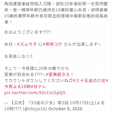
角因遭遇事故而陷入沉睡，卻在25年後的某一天突然醒
來。是一精神年齡仍維持在10歲的童心未泯，卻得披著
35歲的實際年齡外表在陌生的環境中摸索前進的成長故
事。
おはようございます????
本日、
#ズムサタ
に
#柴咲コウ
さんが出演します✨
お見逃しなく‼️
そして、今夜遂に25年の眠りから
望美が目覚める????✨
#望美起きろ
！
でカウントダウンしてくださいね♫
#三十五歳の少女
#
今夜よる10時
#日テレ
pic.twitter.com/9ZcCv15pQS
— 【公式】「35歳の少女」第2話 10月17日(土)よる
10時???? (@shojo35)
October 9, 2020