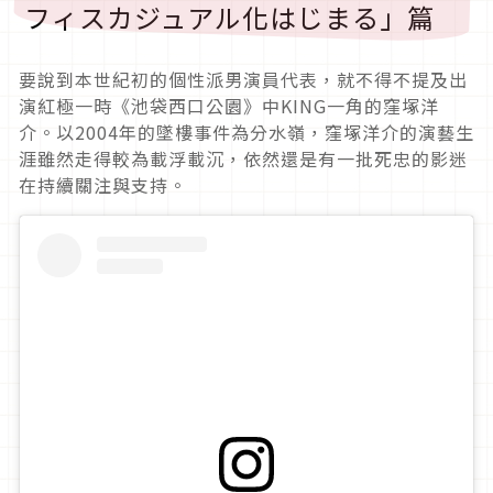
フィスカジュアル化はじまる」篇
要說到本世紀初的個性派男演員代表，就不得不提及出
演紅極一時《池袋西口公園》中KING一角的窪塚洋
介。以2004年的墜樓事件為分水嶺，窪塚洋介的演藝生
涯雖然走得較為載浮載沉，依然還是有一批死忠的影迷
在持續關注與支持。