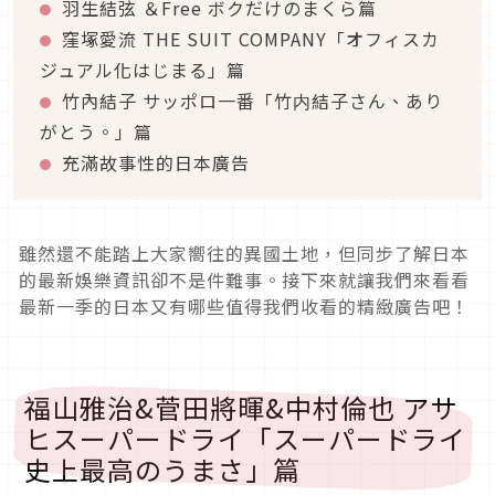
羽生結弦 ＆Free ボクだけのまくら篇
窪塚愛流 THE SUIT COMPANY「オフィスカ
ジュアル化はじまる」篇
竹內結子 サッポロ一番「竹内結子さん、あり
がとう。」篇
充滿故事性的日本廣告
雖然還不能踏上大家嚮往的異國土地，但同步了解日本
的最新娛樂資訊卻不是件難事。接下來就讓我們來看看
最新一季的日本又有哪些值得我們收看的精緻廣告吧！
福山雅治&菅田將暉&中村倫也 アサ
ヒスーパードライ「スーパードライ
史上最高のうまさ」篇