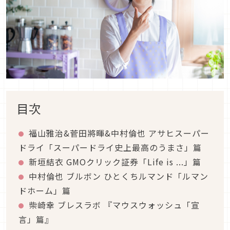
目次
福山雅治&菅田將暉&中村倫也 アサヒスーパー
ドライ「スーパードライ史上最高のうまさ」篇
新垣結衣 GMOクリック証券「Life is ...」篇
中村倫也 ブルボン ひとくちルマンド「ルマン
ドホーム」篇
柴崎幸 ブレスラボ 『マウスウォッシュ「宣
言」篇』