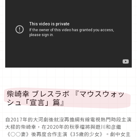
柴崎幸 ブレスラボ 『マウスウォッ
シュ「宣言」篇』
自2017年的大河劇後就沒再擔綱有線電視熱門時段主演
大樑的柴崎幸，在2020年的秋季檔將與遊川和彦繼
《○○妻》後再度合作主演《35歲的少女》。劇中女主