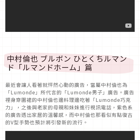
中村倫也 ブルボン ひとくちルマン
ド「ルマンドホーム」篇
最近會讓人看著就怦然心動的廣告，當屬中村倫也為
「Lumonde」所代言的「Lumonde男子」廣告。廣告
裡身穿圍裙的中村倫也邊料理邊吃著「Lumonde巧克
力」，之後與老家的母親和妹妹進行視訊電話，紫色系
的廣告透出家居的溫馨感，而中村倫也那看似有點復古
的V型手勢也預計將引發新的流行。