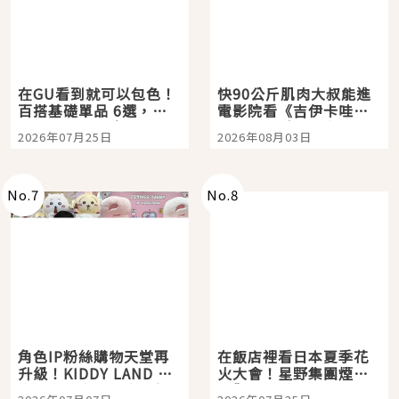
在GU看到就可以包色！
快90公斤肌肉大叔能進
百搭基礎單品 6選，閉
電影院看《吉伊卡哇》
眼全收也不心疼
嗎？日本重金屬樂團
2026年07月25日
2026年08月03日
「打首」會長與nagano
老師一同給出了答案
No.
7
No.
8
角色IP粉絲購物天堂再
在飯店裡看日本夏季花
升級！KIDDY LAND 原
火大會！星野集團煙火
宿店吉伊卡哇迎客，新
景觀飯店6選，讓你不用