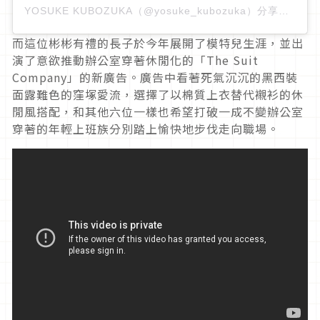
YOSUKE KUBOZUKA（@yosuke_kubozuka）分享的貼文
而這位彬彬有禮的長子於今年展開了模特兒生涯，並出
演了意欲推動辦公室穿著休閒化的「The Suit
Company」的新廣告。廣告中看著死氣沉沉的黑西裝
面露難色的窪塚愛流，選擇了以棉質上衣替代襯衫的休
閒風搭配，和其他六位一樣也希望打破一成不變辦公室
穿著的年輕上班族分別踏上愉快地步伐走向職場。