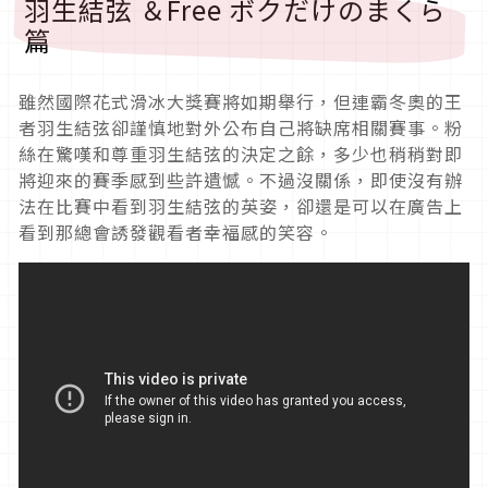
羽生結弦 ＆Free ボクだけのまくら
篇
雖然國際花式滑冰大獎賽將如期舉行，但連霸冬奧的王
者羽生結弦卻謹慎地對外公布自己將缺席相關賽事。粉
絲在驚嘆和尊重羽生結弦的決定之餘，多少也稍稍對即
將迎來的賽季感到些許遺憾。不過沒關係，即使沒有辦
法在比賽中看到羽生結弦的英姿，卻還是可以在廣告上
看到那總會誘發觀看者幸福感的笑容。