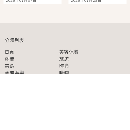
2026年07月07日
2026年07月25日
開幕 OMOKADO 店3分
人擠人悠閒欣賞
即達
分類列表
首頁
美容保養
潮流
旅遊
美食
時尚
藝能娛樂
購物
關於Japaholic
關於我們
免責事項
寫手招募
Japaholic Girls招募
廣告、合作洽談
關鍵字列表
お問い合わせ