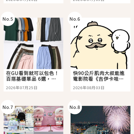
選
美食體驗！
No.
5
No.
6
在GU看到就可以包色！
快90公斤肌肉大叔能進
百搭基礎單品 6選，閉
電影院看《吉伊卡哇》
眼全收也不心疼
嗎？日本重金屬樂團
2026年07月25日
2026年08月03日
「打首」會長與nagano
老師一同給出了答案
No.
7
No.
8