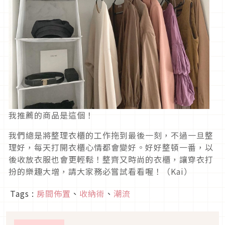
我推薦的商品是這個！
我們總是將整理衣櫃的工作拖到最後一刻，不過一旦整
理好，每天打開衣櫃心情都會變好。好好整頓一番，以
後收放衣服也會更輕鬆！整齊又時尚的衣櫃，讓穿衣打
扮的樂趣大增，請大家務必嘗試看看喔！（Kai）
Tags :
房間佈置
、
收納術
、
潮流