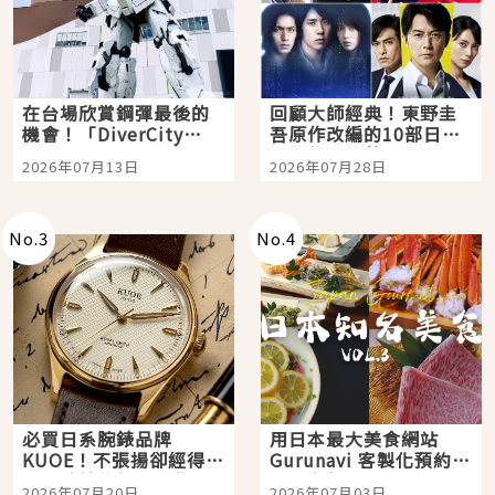
在台場欣賞鋼彈最後的
回顧大師經典！東野圭
機會！「DiverCity
吾原作改編的10部日本
Tokyo Plaza」搭船、
影視作品推薦
2026年07月13日
2026年07月28日
購物、美食及夜景，一
次全體驗
No.
3
No.
4
必買日系腕錶品牌
用日本最大美食網站
KUOE！不張揚卻經得起
Gurunavi 客製化預約九
時間洗鍊的經典之作五
大都市餐廳，打造專屬
2026年07月20日
2026年07月03日