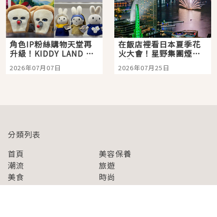
角色IP粉絲購物天堂再
在飯店裡看日本夏季花
升級！KIDDY LAND 原
火大會！星野集團煙火
宿店吉伊卡哇迎客，新
景觀飯店6選，讓你不用
2026年07月07日
2026年07月25日
開幕 OMOKADO 店3分
人擠人悠閒欣賞
即達
分類列表
首頁
美容保養
潮流
旅遊
美食
時尚
藝能娛樂
購物
關於Japaholic