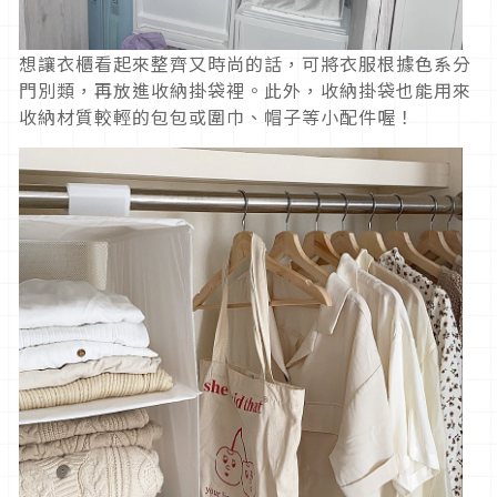
想讓衣櫃看起來整齊又時尚的話，可將衣服根據色系分
門別類，再放進收納掛袋裡。此外，收納掛袋也能用來
收納材質較輕的包包或圍巾、帽子等小配件喔！