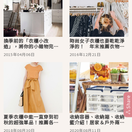
換季前的「衣櫃小改
時尚女子衣櫃也要乾乾淨
造」，將你的小雜物完美
淨的！ 年末推薦衣物斷
收納！
捨離的小技巧♡
2015年04月06日
2016年12月21日
Share
夏季衣櫃中能一直穿到初
收納容器、收納箱、收納
秋的超強單品！推薦各色
籃介紹！居家＆戶外兩用
日系連身洋裝
的收納商品特集
2018年08月30日
2020年08月11日