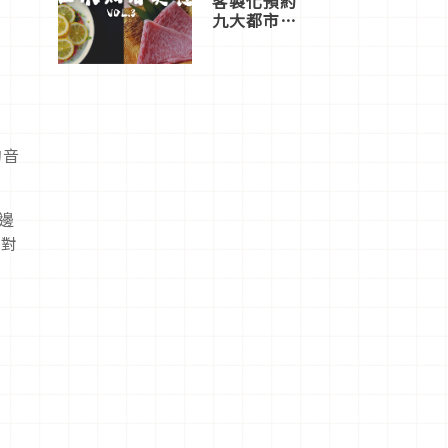
客製化預約
九大都市餐
廳，打造專
屬美食體
驗！
的音
邊
音對
演