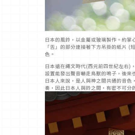
日本的風鈴，以金屬或玻璃製作。約掌
「舌」的部分連接著下方吊掛的紙片 (
色。
日本遠在繩文時代(西元前四世紀左右)
設置能發出聲音嚇走鳥獸的鳴子，後來
日本人來說，是人與神之間共通的音色
奏，因此日本人與鈴之間，有密不可分