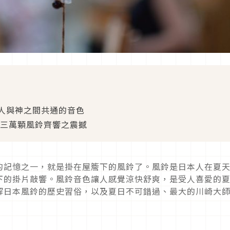
人與神之間共通的音色
會三萬顆風鈴齊響之震撼
的記憶之一，就是掛在屋簷下的風鈴了。風鈴是日本人在夏
下的掛片敲響。風鈴音色讓人感覺涼快舒爽，是受人喜愛的
解日本風鈴的歷史習俗，以及夏日不可錯過、最大的川崎大