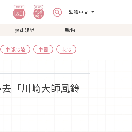
繁體中文
藝能娛樂
購物
中部北陸
中國
東北
必去「川崎大師風鈴