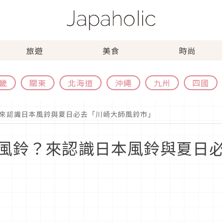
旅遊
美食
時尚
畿
關東
北海道
沖繩
九州
四國
來認識日本風鈴與夏日必去「川崎大師風鈴市」
風鈴？來認識日本風鈴與夏日