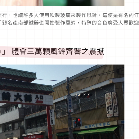
流行，也讓許多人使用吹製玻璃來製作風鈴，這便是有名的
手縣名產南部鐵器也開始製作風鈴，特殊的音色廣受大眾歡
」 體會三萬顆風鈴齊響之震撼