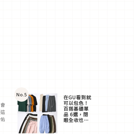
No.
5
在GU看到就
可以包色！
常會
百搭基礎單
於這
品 6選，閉
保佑
眼全收也不
心疼