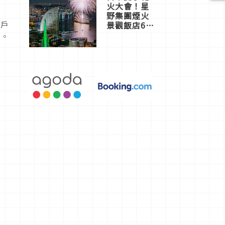
火大會！星
野集團煙火
江戶
景觀飯店6
選，讓你不
迎。
用人擠人悠
閒欣賞