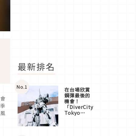
最新排名
No.
1
在台場欣賞
鋼彈最後的
天會
機會！
夏季
「DiverCity
Tokyo
師風
Plaza」搭
船、購物、
美食及夜
景，一次全