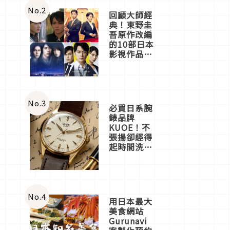
體驗
No.
2
回顧大師經
典！東野圭
吾原作改編
的10部日本
影視作品推
薦
No.
3
必買日系腕
錶品牌
KUOE！不
張揚卻經得
起時間洗鍊
的經典之作
五選
No.
4
用日本最大
美食網站
Gurunavi