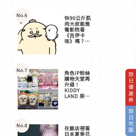
No.
6
快90公斤肌
肉大叔能進
電影院看
《吉伊卡
哇》嗎？日
本重金屬樂
團「打首」
會長與
nagano老師
一同給出了
No.
7
角色IP粉絲
旅日優惠券
答案
購物天堂再
升級！
KIDDY
LAND 原宿
店吉伊卡哇
迎客，新開
旅日地圖
幕
OMOKADO
店3分即達
No.
8
在飯店裡看
日本夏季花