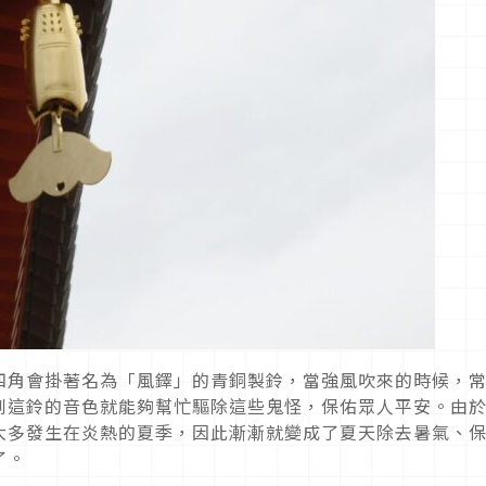
四角會掛著名為「風鐸」的青銅製鈴，當強風吹來的時候，
到這鈴的音色就能夠幫忙驅除這些鬼怪，保佑眾人平安。由
大多發生在炎熱的夏季，因此漸漸就變成了夏天除去暑氣、
了。