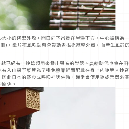
心大小的碗型外殼，開口向下吊掛在屋簷下方，中心被稱為
短冊)，紙片被風吹動時會帶動舌搖擺敲擊外殼，而產生風鈴
，就已經有土鈴這類用來發出聲音的樂器。農耕時代也會在田
也有入山採野菜等為了避免熊靠近而配戴在身上的鈴等。鈴
，因此日本的祭典或呼喚神與佛時，通常會使用鈴或樂器來
的關係。