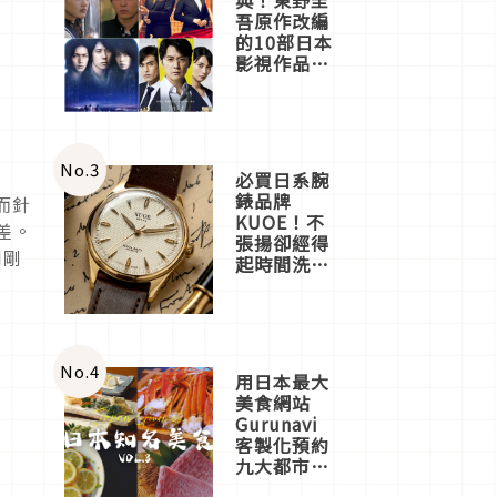
吾原作改編
的10部日本
影視作品推
薦
No.
3
對
必買日系腕
錶品牌
而針
KUOE！不
差。
張揚卻經得
到剛
起時間洗鍊
的經典之作
五選
No.
4
用日本最大
美食網站
Gurunavi
客製化預約
九大都市餐
廳，打造專