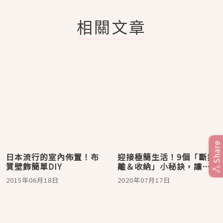
相關文章
Share
日本流行的室內佈置！布
迎接極簡生活！9個「斷捨
質壁飾簡單DIY
離＆收納」小秘訣，讓房
間時尚又整潔
2015年06月18日
2020年07月17日