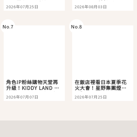
眼全收也不心疼
嗎？日本重金屬樂團
2026年07月25日
2026年08月03日
「打首」會長與nagano
老師一同給出了答案
No.
7
No.
8
角色IP粉絲購物天堂再
在飯店裡看日本夏季花
升級！KIDDY LAND 原
火大會！星野集團煙火
宿店吉伊卡哇迎客，新
景觀飯店6選，讓你不用
2026年07月07日
2026年07月25日
開幕 OMOKADO 店3分
人擠人悠閒欣賞
即達