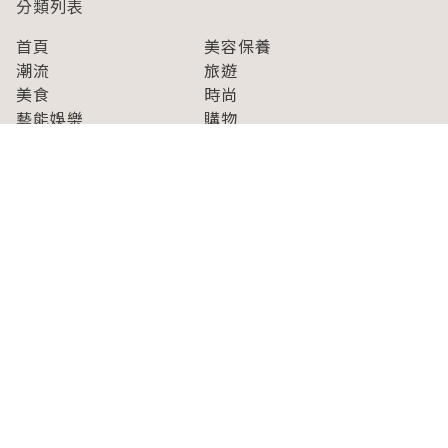
分類列表
首頁
美容保養
潮流
旅遊
美食
時尚
藝能娛樂
購物
關於Japaholic
關於我們
免責事項
寫手招募
Japaholic Girls招募
廣告、合作洽談
關鍵字列表
お問い合わせ