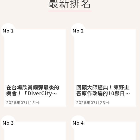
最新排名
No.
1
No.
2
在台場欣賞鋼彈最後的
回顧大師經典！東野圭
機會！「DiverCity
吾原作改編的10部日本
Tokyo Plaza」搭船、
影視作品推薦
2026年07月13日
2026年07月28日
購物、美食及夜景，一
次全體驗
No.
3
No.
4