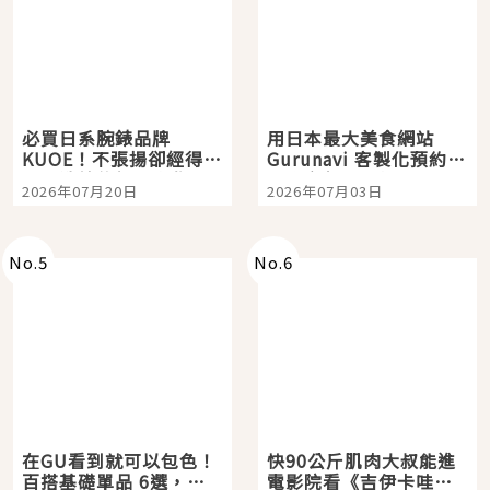
必買日系腕錶品牌
用日本最大美食網站
KUOE！不張揚卻經得起
Gurunavi 客製化預約九
時間洗鍊的經典之作五
大都市餐廳，打造專屬
2026年07月20日
2026年07月03日
選
美食體驗！
No.
5
No.
6
在GU看到就可以包色！
快90公斤肌肉大叔能進
百搭基礎單品 6選，閉
電影院看《吉伊卡哇》