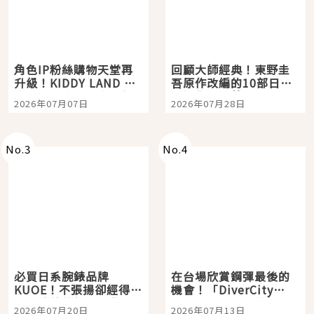
角色IP粉絲購物天堂再
回顧大師經典！東野圭
升級！KIDDY LAND 原
吾原作改編的10部日本
宿店吉伊卡哇迎客，新
影視作品推薦
2026年07月07日
2026年07月28日
開幕 OMOKADO 店3分
即達
No.
3
No.
4
必買日系腕錶品牌
在台場欣賞鋼彈最後的
KUOE！不張揚卻經得起
機會！「DiverCity
時間洗鍊的經典之作五
Tokyo Plaza」搭船、
2026年07月20日
2026年07月13日