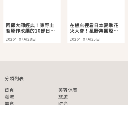
回顧大師經典！東野圭
在飯店裡看日本夏季花
吾原作改編的10部日本
火大會！星野集團煙火
影視作品推薦
景觀飯店6選，讓你不用
2026年07月28日
2026年07月25日
人擠人悠閒欣賞
分類列表
首頁
美容保養
潮流
旅遊
美食
時尚
藝能娛樂
購物
關於Japaholic