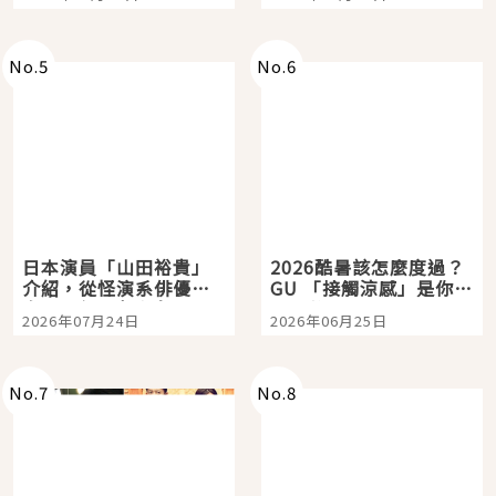
選
購物、美食及夜景，一
次全體驗
No.
5
No.
6
日本演員「山田裕貴」
2026酷暑該怎麼度過？
介紹，從怪演系俳優走
GU 「接觸涼感」是你的
向國民級日劇主角
夏日救星
2026年07月24日
2026年06月25日
No.
7
No.
8