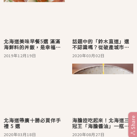
北海道美味早餐5選 滿滿
話題中的「鈴木直道」還
海鮮料的丼飯，是幸福的
不認識嗎？從破產城市夕
滋味呀！
張成為北海道知事事蹟總
2019年12月19日
2020年03月02日
整理
Share
北海道帶廣十勝必買伴手
海膽控吃起來！北海道三
禮 5 選
冠王「海膽醬油」一瓶在
手配三碗白飯都可以
2020年03月18日
2020年08月27日