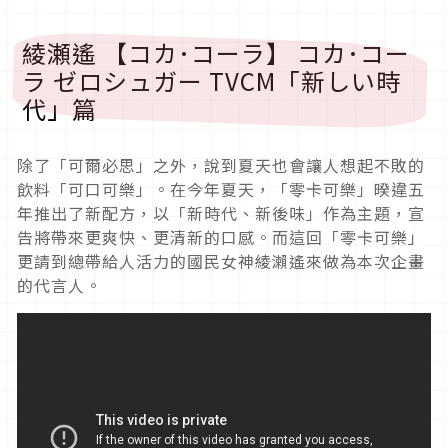
綾瀬遙 【コカ･コーラ】 コカ･コー
ラ ゼロシュガー TVCM「新しい時
代」篇
除了「可爾必思」之外，說到夏天也會讓人想起不敗的
飲料「可口可樂」。在今年夏天，「零卡可樂」暌違五
年推出了新配方，以「新時代、新後味」作為主題，宣
告將帶來更爽快、更清新的口感。而這回「零卡可樂」
更請到總帶給人活力的國民女神綾瀨遙來做為本次企畫
的代言人。