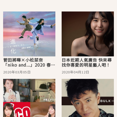
菅田將暉×小松菜奈
日本近期人氣廣告 快來尋
「niko and...」2020 春季
找你喜愛的明星藝人吧！
廣告「進化」登場
2020年03月05日
2020年04月12日