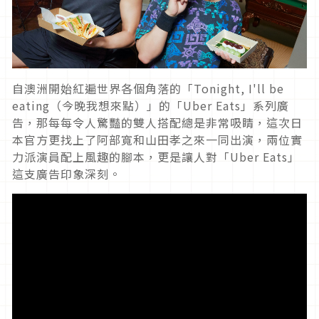
自澳洲開始紅遍世界各個角落的「Tonight, I'll be
eating（今晚我想來點）」的「Uber Eats」系列廣
告，那每每令人驚豔的雙人搭配總是非常吸睛，這次日
本官方更找上了阿部寬和山田孝之來一同出演，兩位實
力派演員配上風趣的腳本，更是讓人對「Uber Eats」
這支廣告印象深刻。