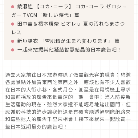
綾瀬遙 【コカ･コーラ】 コカ･コーラ ゼロシュ
ガー TVCM「新しい時代」篇
田中圭＆橋本環奈 ビオレｕ 夏の汚れもまさつ
レス
新垣結衣 「雪肌精が生まれ変わります」 篇
一起來挖掘其他凝結智慧結晶的日本廣告吧！
過去大家前往日本旅遊時除了做盡觀光客的職責：悠遊
各處景點外加買東西吃東西之外，應該也有不少人喜歡
在日本的大街小巷、各式月台、甚至是在電視機上尋求
和當前播放的廣告來個幸運的一期一會吧！進入防疫新
生活運動的現在，雖然大家還不能輕易地踏出國門，但
感謝於科技的進步讓我們還是有機會能透過網際網路來
和這些迷人的廣告千里來相會！接下來就來一起欣賞一
些日本近期最夯的廣告吧！