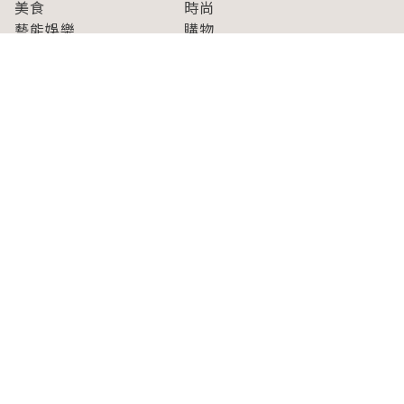
美食
時尚
藝能娛樂
購物
關於Japaholic
關於我們
免責事項
寫手招募
Japaholic Girls招募
廣告、合作洽談
關鍵字列表
お問い合わせ
看看更多有關Japaholic！