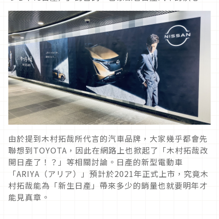
由於提到木村拓哉所代言的汽車品牌，大家幾乎都會先
聯想到TOYOTA，因此在網路上也掀起了「木村拓哉改
開日產了！？」等相關討論。日產的新型電動車
「ARIYA（アリア）」預計於2021年正式上市，究竟木
村拓哉能為「新生日產」帶來多少的銷量也就要明年才
能見真章。