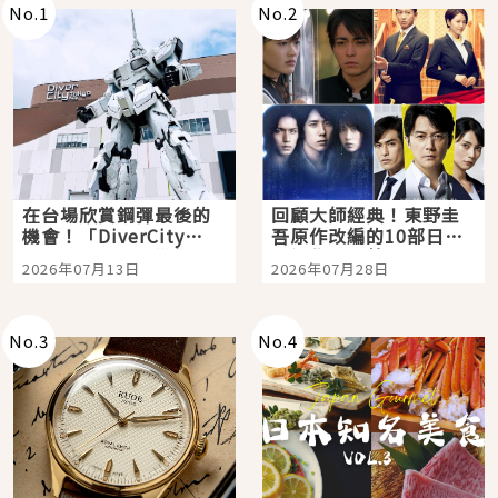
No.
1
No.
2
在台場欣賞鋼彈最後的
回顧大師經典！東野圭
機會！「DiverCity
吾原作改編的10部日本
Tokyo Plaza」搭船、
影視作品推薦
2026年07月13日
2026年07月28日
購物、美食及夜景，一
次全體驗
No.
3
No.
4