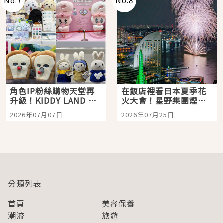
No.
7
No.
8
角色IP粉絲購物天堂再
在飯店裡看日本夏季花
升級！KIDDY LAND 原
火大會！星野集團煙火
宿店吉伊卡哇迎客，新
景觀飯店6選，讓你不用
2026年07月07日
2026年07月25日
開幕 OMOKADO 店3分
人擠人悠閒欣賞
即達
分類列表
首頁
美容保養
潮流
旅遊