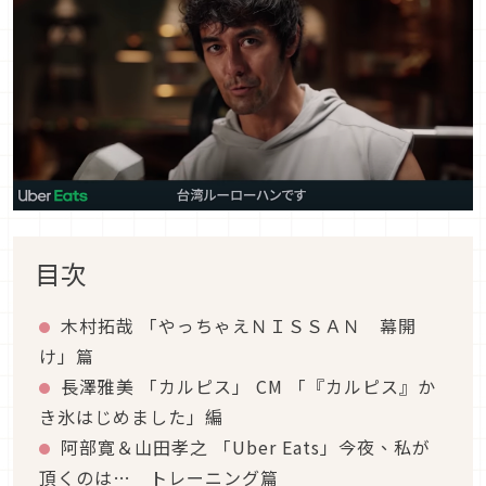
目次
木村拓哉 「やっちゃえＮＩＳＳＡＮ 幕開
け」篇
長澤雅美 「カルピス」 CM 「『カルピス』か
き氷はじめました」編
阿部寛＆山田孝之 「Uber Eats」今夜、私が
頂くのは… トレーニング篇