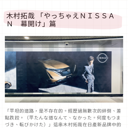
木村拓哉 「やっちゃえＮＩＳＳＡ
Ｎ 幕開け」篇
「平坦的道路，是不存在的。經歷過無數次的絆倒、差
點跌跤。（平たんな道なんて、なかった。何度もつま
づき、転びかけた）」這串木村拓哉在日產新品牌中的