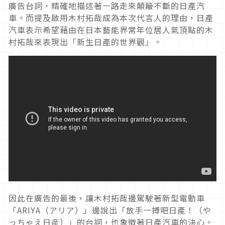
廣告台詞，精確地描述著一路走來顛簸不斷的日產汽
車。而提及啟用木村拓哉成為本次代言人的理由，日產
汽車表示希望藉由在日本藝能界常年位居人氣頂點的木
村拓哉來表現出「新生日產的世界觀」。
因此在廣告的最後，讓木村拓哉邊駕駛著新型電動車
「ARIYA（アリア）」邊說出「放手一搏吧日產！（や
っちゃえ日産）」的台詞，也象徵著日產汽車的決心。