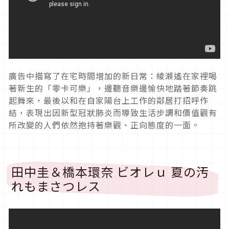
廣告中描寫了在宅時間增加的新日常：綾瀨遙在家裡喝
著新生的「零卡可樂」，邊聽音樂邊愉快地踏著節奏跳
起舞來，最後以和在自家陽台上工作的鄰居打招呼作
結，表現出因新型冠狀肺炎而導致生活步調和價值觀有
所改變的人們依然抱持著樂觀、正向態度的一面。
田中圭＆橋本環奈 ビオレｕ 夏の汚
れもまさつレス