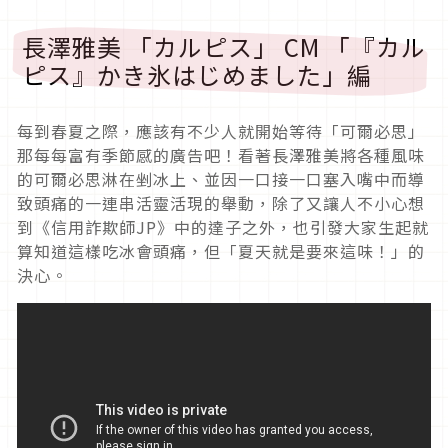
長澤雅美 「カルピス」 CM 「『カル
ピス』かき氷はじめました」編
每到春夏之際，應該有不少人就開始等待「可爾必思」
那每每富有季節感的廣告吧！看著長澤雅美將各種風味
的可爾必思淋在剉冰上、並因一口接一口塞入嘴中而導
致頭痛的一連串活靈活現的舉動，除了又讓人不小心想
到《信用詐欺師JP》中的達子之外，也引發大家生起就
算知道這樣吃冰會頭痛，但「夏天就是要來這味！」的
決心。