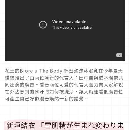
花王的Biore u The Body 綿密泡沫沐浴乳在今年夏天
繼續推出了由兩位清新的代言人：田中圭與橋本環奈共
同出演的廣告。看著兩位可愛的代言人奮力向大家解說
在外沾惹到的髒汙將如何被洗淨，讓人就連看個廣告也
可產生自己好似跟著煥然一新的錯覺。
新垣結衣 「雪肌精が生まれ変わりま