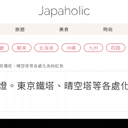
旅遊
美食
時尚
畿
關東
北海道
沖繩
九州
四國
京鐵塔、晴空塔等各處化為粉紅色
燈。東京鐵塔、晴空塔等各處