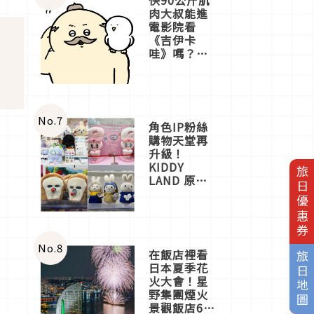
肉大叔能進
電影院看
《吉伊卡
哇》嗎？日
本重金屬樂
團「打首」
會長與
nagano老師
一同給出了
No.
7
角色IP粉絲
答案
購物天堂再
升級！
KIDDY
旅日優惠券
LAND 原宿
店吉伊卡哇
迎客，新開
幕
OMOKADO
店3分即達
No.
8
在飯店裡看
旅日地圖
日本夏季花
火大會！星
野集團煙火
景觀飯店6