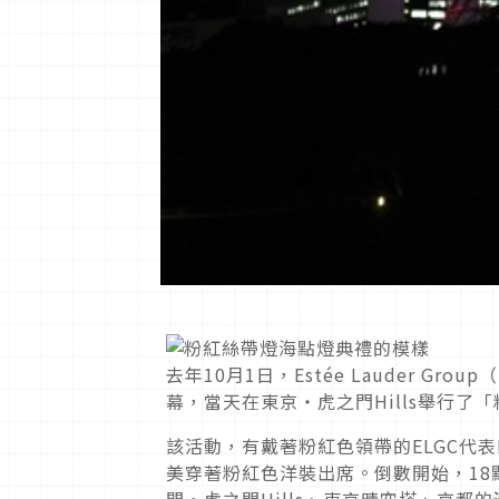
去年10月1日，Estée Lauder G
幕，當天在東京・虎之門Hills舉行了
該活動，有戴著粉紅色領帶的ELGC代表Er
美穿著粉紅色洋裝出席。倒數開始，18
間，虎之門Hills、東京晴空塔、京都