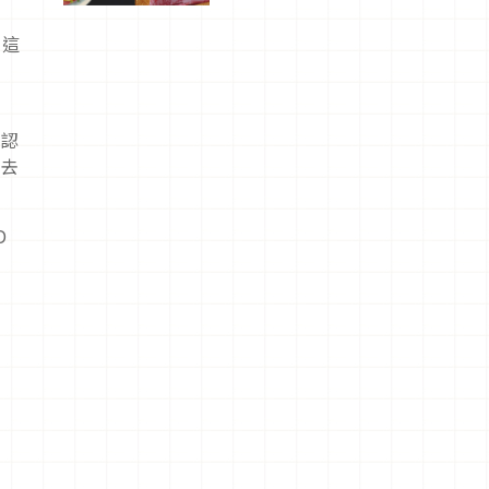
驗！
。這
扶
度認
都去
D