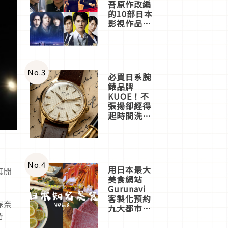
吾原作改編
的10部日本
影視作品推
薦
No.
3
必買日系腕
錶品牌
KUOE！不
張揚卻經得
起時間洗鍊
的經典之作
五選
No.
4
用日本最大
其開
美食網站
Gurunavi
客製化預約
保奈
九大都市餐
時
廳，打造專
屬美食體