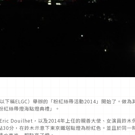
roup（以下稱ELGC）舉辦的「粉紅絲帶活動2014」開始了。做為
「粉紅絲帶燈海點燈典禮」。
ic Douilhet，以及2014年上任的親善大使、女演員鈴木
點30分，在鈴木示意下東京鐵塔點燈為粉紅色。並且於同一
的清水寺也一起點亮了燈。