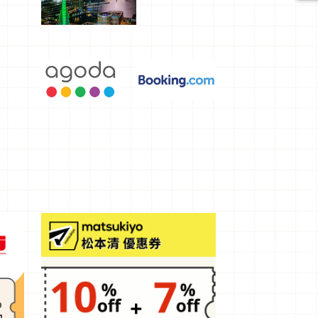
選，讓你不
用人擠人悠
閒欣賞