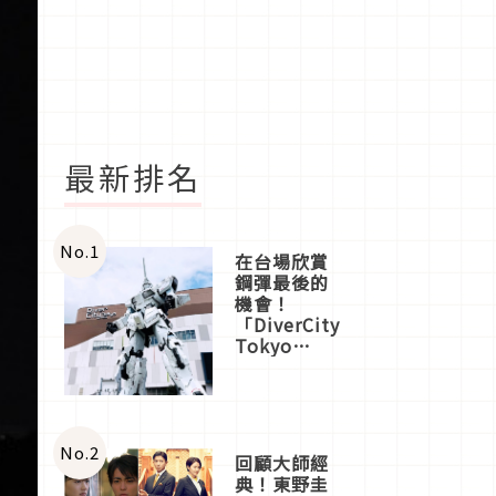
最新排名
No.
1
在台場欣賞
鋼彈最後的
機會！
「DiverCity
Tokyo
Plaza」搭
船、購物、
美食及夜
景，一次全
體驗
No.
2
回顧大師經
典！東野圭