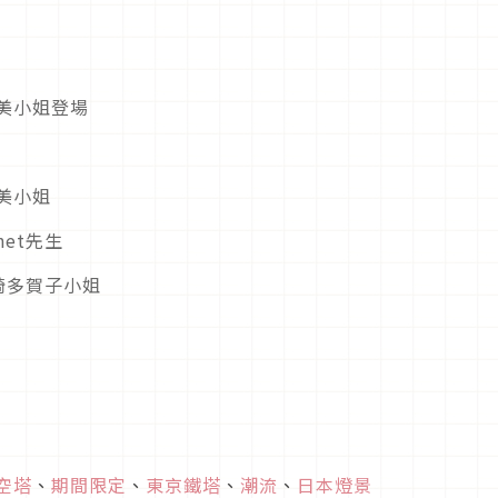
空塔
、
期間限定
、
東京鐵塔
、
潮流
、
日本燈景