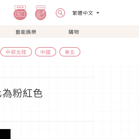
繁體中文
藝能娛樂
購物
中部北陸
中國
東北
化為粉紅色