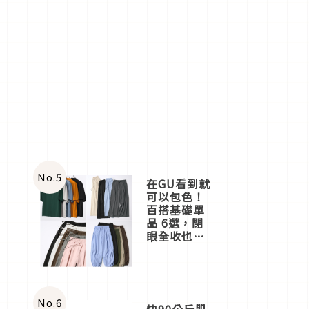
No.
5
在GU看到就
可以包色！
百搭基礎單
品 6選，閉
眼全收也不
心疼
No.
6
快90公斤肌