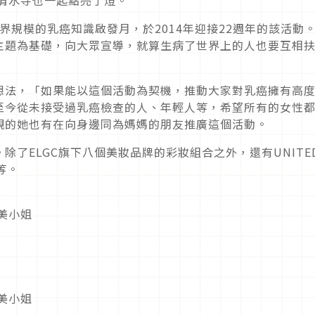
世界規模的乳癌知識啟發月，於2014年迎接22週年的該活動
主題為基礎，向大眾宣導，就算生病了世界上的人也要互相
想法，「如果能以這個活動為契機，推動大家對乳癌擁有高
至今從未接受過乳癌檢查的人、年輕人等，希望所有的女性
親的她也有在向身邊同為媽媽的朋友推廣這個活動。
了ELGC旗下八個美妝品牌的彩妝組合之外，還有UNITE
等。