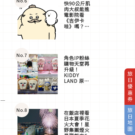
No.
6
快90公斤肌
肉大叔能進
電影院看
《吉伊卡
哇》嗎？日
本重金屬樂
團「打首」
會長與
nagano老師
一同給出了
No.
7
角色IP粉絲
答案
購物天堂再
升級！
旅日優惠券
KIDDY
LAND 原宿
店吉伊卡哇
迎客，新開
幕
不一
OMOKADO
店3分即達
No.
8
旅日地圖
在飯店裡看
日本夏季花
火大會！星
野集團煙火