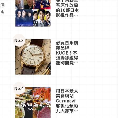
吾原作改編
這個
的10部日本
藍兩
影視作品推
薦
No.
3
必買日系腕
錶品牌
KUOE！不
張揚卻經得
起時間洗鍊
的經典之作
五選
No.
4
用日本最大
美食網站
Gurunavi
客製化預約
九大都市餐
廳，打造專