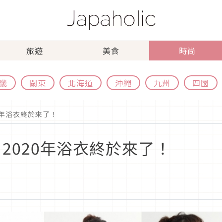
旅遊
美食
時尚
畿
關東
北海道
沖繩
九州
四國
020年浴衣終於來了！
I 2020年浴衣終於來了！