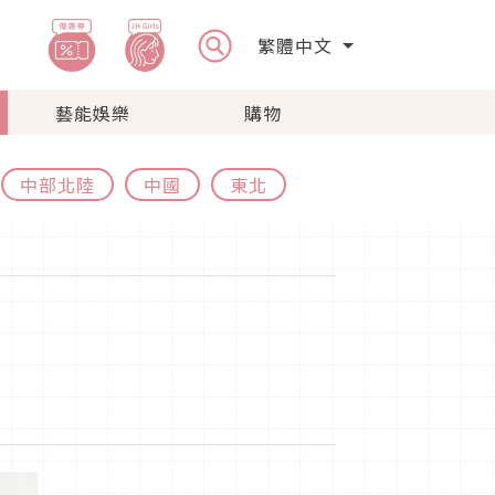
繁體中文
藝能娛樂
購物
中部北陸
中國
東北