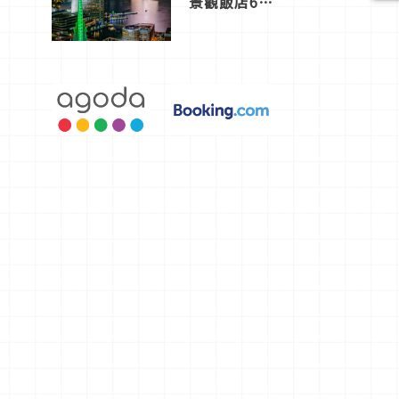
景觀飯店6
選，讓你不
用人擠人悠
閒欣賞