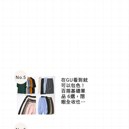
No.
5
在GU看到就
可以包色！
百搭基礎單
品 6選，閉
眼全收也不
心疼