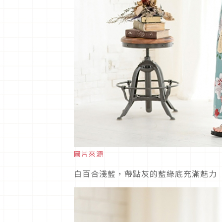
圖片來源
白百合淺藍，帶點灰的藍綠底充滿魅力