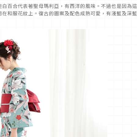
但白百合代表著聖母瑪利亞，有西洋的風味。不過也是因為
用在和服花紋上。復古的圖案及配色成熟可愛，有淺藍及深