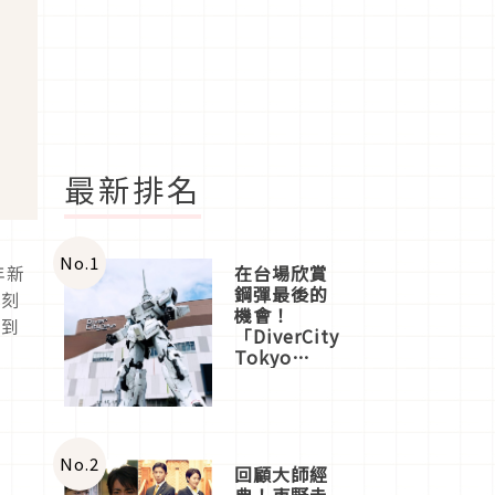
最新排名
No.
1
年新
在台場欣賞
鋼彈最後的
復刻
機會！
買到
「DiverCity
Tokyo
Plaza」搭
船、購物、
美食及夜
景，一次全
體驗
No.
2
回顧大師經
典！東野圭