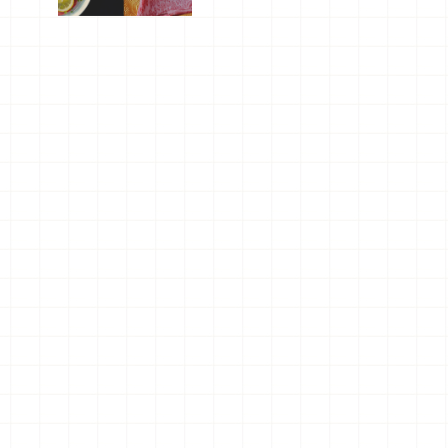
屬美食體
驗！