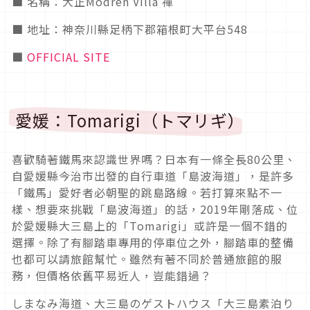
■ 名稱：大正Modren Villa 禪
■ 地址：神奈川縣足柄下郡箱根町大平台548
■
OFFICIAL SITE
愛媛：Tomarigi（トマリギ）
喜歡騎著鐵馬來認識世界嗎？日本有一條全長80公里、
自愛媛縣今治市出發的自行車道「島波海道」，是許多
「鐵馬」愛好者必朝聖的跳島路線。若打算來點不一
樣、想要來挑戰「島波海道」的話，2019年剛落成、位
於愛媛縣大三島上的「Tomarigi」或許是一個不錯的
選擇。除了有腳踏車專用的停車位之外，腳踏車的整備
也都可以請旅館幫忙。雖然有著不同於普通旅館的服
務，但價格依舊平易近人，豈能錯過？
しまなみ海道、大三島のゲストハウス「大三島素泊り