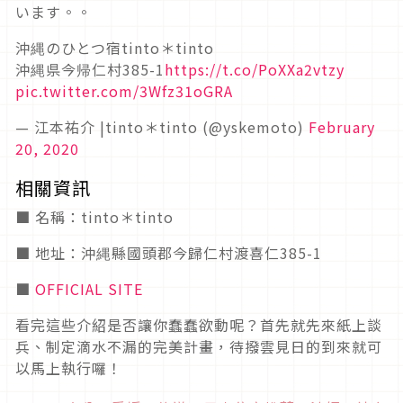
います。。
沖縄のひとつ宿tinto＊tinto
沖縄県今帰仁村385-1
https://t.co/PoXXa2vtzy
pic.twitter.com/3Wfz31oGRA
— 江本祐介 |tinto＊tinto (@yskemoto)
February
20, 2020
相關資訊
■ 名稱：tinto＊tinto
■ 地址：沖縄縣國頭郡今歸仁村渡喜仁385-1
■
OFFICIAL SITE
看完這些介紹是否讓你蠢蠢欲動呢？首先就先來紙上談
兵、制定滴水不漏的完美計畫，待撥雲見日的到來就可
以馬上執行囉！