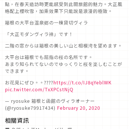
點，在春天造訪時更能感受到此間旅館的魅力。大正風
格配上櫻吹雪，加乘效果下只能說是浪漫的極致。
箱根の大平台温泉郷の一棟貸切ヴィラ
「大正モダンヴィラ禅」です！
二階の窓からは箱根の美しい山と相模湾を望めます。
大平台は箱根でも屈指の桜の名所です。
あまり知られてないのでゆっくりと桜を楽しむことが
できます。
お花見にぜひ。。????
https://t.co/IJ8qYeblWK
pic.twitter.com/TxXPCstNjQ
— ryosuke 箱根と函館のヴィラオーナー
(@ryosuke79917434)
February 20, 2020
相關資訊