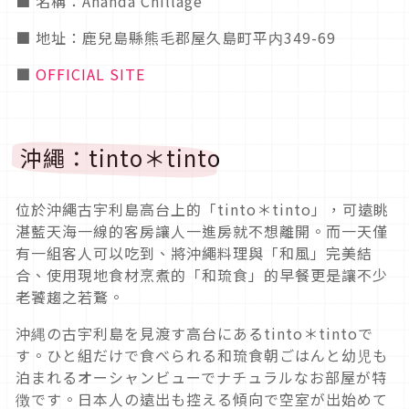
■ 名稱：Ananda Chillage
■ 地址：鹿兒島縣熊毛郡屋久島町平内349-69
■
OFFICIAL SITE
沖繩：tinto＊tinto
位於沖繩古宇利島高台上的「tinto＊tinto」，可遠眺
湛藍天海一線的客房讓人一進房就不想離開。而一天僅
有一組客人可以吃到、將沖繩料理與「和風」完美結
合、使用現地食材烹煮的「和琉食」的早餐更是讓不少
老饕趨之若鶩。
沖縄の古宇利島を見渡す高台にあるtinto＊tintoで
す。ひと組だけで食べられる和琉食朝ごはんと幼児も
泊まれるオーシャンビューでナチュラルなお部屋が特
徴です。日本人の遠出も控える傾向で空室が出始めて