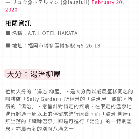
— リュウ@ホテルマン (@laugfull)
February 20,
2020
相關資訊
■ 名稱：A.T. HOTEL HAKATA
■ 地址：福岡市博多區博多駅南5-26-18
大分：湯治柳屋
位於大分的「湯治 柳屋」，是大分內以戚風蛋糕聞名的
咖啡店「Sally Garden」所經營的「湯治屋」旅館。所
謂的「湯治」，意旨針對特定的疾病、在限定的溫泉地
進行超過一周以上的停留來進行療養。而「湯治 柳屋」
所坐落的「鐵輪溫泉」即是可進行「湯治」的一特別溫
泉，亦屬著名的別府八湯之一。