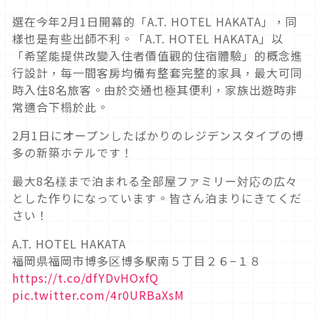
選在今年2月1日開幕的「A.T. HOTEL HAKATA」，同
樣也是有些出師不利。「A.T. HOTEL HAKATA」以
「希望能提供改變入住者價值觀的住宿體驗」的概念進
行設計，每一間客房均備有整套完整的家具，最大可同
時入住8名旅客。由於交通也極其便利，家族出遊時非
常適合下榻於此。
2月1日にオープンしたばかりのレジデンスタイプの博
多の新築ホテルです！
最大8名様まで泊まれる全部屋ファミリー対応の広々
とした作りになっています。皆さん泊まりにきてくだ
さい！
A.T. HOTEL HAKATA
福岡県福岡市博多区博多駅南５丁目２６−１８
https://t.co/dfYDvHOxfQ
pic.twitter.com/4r0URBaXsM