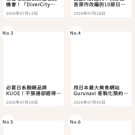
機會！「DiverCity
吾原作改編的10部日本
Tokyo Plaza」搭船、
影視作品推薦
2026年07月13日
2026年07月28日
購物、美食及夜景，一
次全體驗
No.
3
No.
4
必買日系腕錶品牌
用日本最大美食網站
KUOE！不張揚卻經得起
Gurunavi 客製化預約九
時間洗鍊的經典之作五
大都市餐廳，打造專屬
2026年07月20日
2026年07月03日
選
美食體驗！
No.
5
No.
6