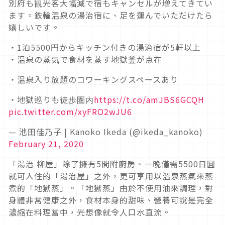
別府も観光客大幅減で宿もキャンセルが増えてきてい
ます。鉄輪温泉の湯治宿に、足を運んでいただけたら
嬉しいです。
・1泊5500円からキッチン付きの湯治宿が5軒以上
・温泉の蒸気で食材を蒸す地獄釜が点在
・温泉入り放題のコワーキングスペースあり
・地獄巡りも徒歩圏内
https://t.co/amJBS6GCQH
pic.twitter.com/xyFRO2wJU6
— 池田佳乃子 | Kanoko Ikeda (@ikeda_kanoko)
February 21, 2020
「湯治 柳屋」除了擁有5間附廚房、一晚僅需5500日圓
就可入住的「湯治屋」之外，更可享用以溫泉蒸氣來蒸
煮的「地獄蒸」。「地獄蒸」由於不使用油來調理，對
身體非常健康之外，食材本身的甜味、營養可說是完全
濃縮在料理當中，光想像就令人口水直流。