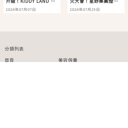
升級！KIDDY LAND 原
火大會！星野集團煙火
宿店吉伊卡哇迎客，新
景觀飯店6選，讓你不用
2026年07月07日
2026年07月25日
開幕 OMOKADO 店3分
人擠人悠閒欣賞
即達
分類列表
首頁
美容保養
潮流
旅遊
美食
時尚
藝能娛樂
購物
關於Japaholic
關於我們
免責事項
寫手招募
Japaholic Girls招募
廣告、合作洽談
關鍵字列表