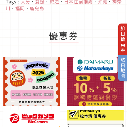
Tags :
大分
、
愛媛
、
旅遊
、
日本住宿推薦
、
沖繩
、
神奈
川
、
福岡
、
鹿兒島
旅日優惠券
優惠券
旅日地圖