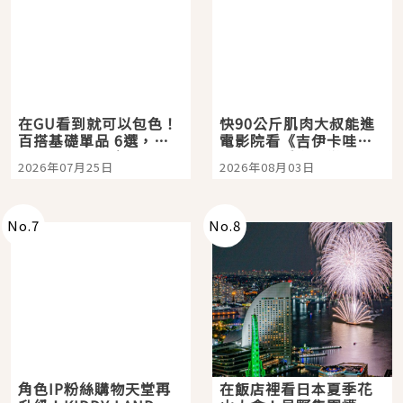
在GU看到就可以包色！
快90公斤肌肉大叔能進
百搭基礎單品 6選，閉
電影院看《吉伊卡哇》
眼全收也不心疼
嗎？日本重金屬樂團
2026年07月25日
2026年08月03日
「打首」會長與nagano
老師一同給出了答案
No.
7
No.
8
角色IP粉絲購物天堂再
在飯店裡看日本夏季花