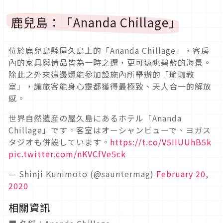
鹿兒島：「Ananda Chillage」
位於鹿兒島縣屋久島上的「Ananda Chillage」，客房
內的家具與備品皆為一時之選，更可遠眺碧藍的海景。
除此之外來這邊還能參加設施內所舉辦的「瑜珈教
室」，讓旅客能身心靈都獲得最極致、天人合一的解放
感。
世界自然遺産の屋久島にあるホテル「Ananda
Chillage」です。客室はオーシャンビューで、ヨガス
タジオも併設しています。
https://t.co/V5IIUUhB5k
pic.twitter.com/nKVCfVe5ck
— Shinji Kunimoto (@sauntermag)
February 20,
2020
相關資訊